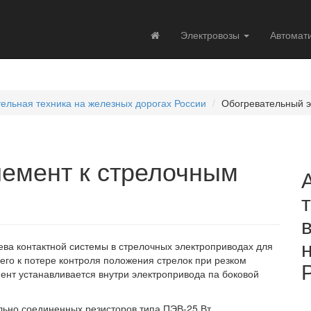
Электровозы
Автомат
тельная техника на железных дорогах России
Обогревательный э
емент к стрелочным
ва контактной системы в стрелочных электроприводах для
его к потере контроля положения стрелок при резком
ент устанавливается внутри электропривода па боковой
льно соединенных резисторов типа ПЭВ-25 Вт