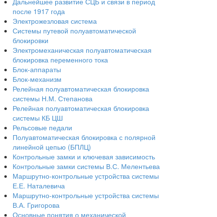
Дальнейшее развитие СЦБ и связи в период
после 1917 года
Электрожезловая система
Системы путевой полуавтоматической
блокировки
Электромеханическая полуавтоматическая
блокировка переменного тока
Блок-аппараты
Блок-механизм
Релейная полуавтоматическая блокировка
системы Н.М. Степанова
Релейная полуавтоматическая блокировка
системы КБ ЦШ
Рельсовые педали
Полуавтоматическая блокировка с полярной
линейной цепью (БПЛЦ)
Контрольные замки и ключевая зависимость
Контрольные замки системы В.С. Мелентьева
Маршрутно-контрольные устройства системы
Е.Е. Наталевича
Маршрутно-контрольные устройства системы
В.А. Григорова
Основные понятия о механической