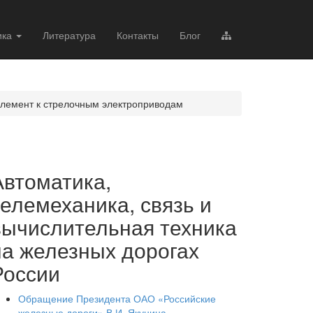
ика
Литература
Контакты
Блог
лемент к стрелочным электроприводам
Автоматика,
телемеханика, связь и
вычислительная техника
на железных дорогах
России
Обращение Президента ОАО «Российские
железные дороги» В.И. Якунина