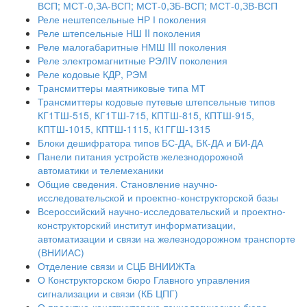
ВСП; МСТ-0,ЗА-ВСП; МСТ-0,ЗБ-ВСП; МСТ-0,ЗВ-ВСП
Реле нештепсельные НР І поколения
Реле штепсельные НШ II поколения
Реле малогабаритные НМШ III поколения
Реле электромагнитные РЭЛIV поколения
Реле кодовые КДР, РЭМ
Трансмиттеры маятниковые типа МТ
Трансмиттеры кодовые путевые штепсельные типов
КГ1ТШ-515, КГ1ТШ-715, КПТШ-815, КПТШ-915,
КПТШ-1015, КПТШ-1115, К1ГГШ-1315
Блоки дешифратора типов БС-ДА, БК-ДА и БИ-ДА
Панели питания устройств железнодорожной
автоматики и телемеханики
Общие сведения. Становление научно-
исследовательской и проектно-конструкторской базы
Всероссийский научно-исследовательский и проектно-
конструкторский институт информатизации,
автоматизации и связи на железнодорожном транспорте
(ВНИИАС)
Отделение связи и СЦБ ВНИИЖТа
О Конструкторском бюро Главного управления
сигнализации и связи (КБ ЦПГ)