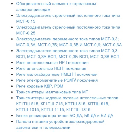
Обогревательный элемент к стрелочным
электроприводам
Электродвигатель стрелочный постоянного тока типа
МСП-0,15
Электродвигатель стрелочный постоянного тока типа
МСП-0,25
Электродвигатели переменного тока типов МСТ-0,3;
МСТ-0,ЗА; МСТ-0,ЗБ; МСТ-0,ЗВ И МСТ-0,6; МСТ-0,6А
Электродвигатели переменного тока типов МСТ-0,3-
ВСП; МСТ-0,ЗА-ВСП; МСТ-0,ЗБ-ВСП; МСТ-0,ЗВ-ВСП
Реле нештепсельные НР І поколения
Реле штепсельные НШ II поколения
Реле малогабаритные НМШ III поколения
Реле электромагнитные РЭЛIV поколения
Реле кодовые КДР, РЭМ
Трансмиттеры маятниковые типа МТ
Трансмиттеры кодовые путевые штепсельные типов
КГ1ТШ-515, КГ1ТШ-715, КПТШ-815, КПТШ-915,
КПТШ-1015, КПТШ-1115, К1ГГШ-1315
Блоки дешифратора типов БС-ДА, БК-ДА и БИ-ДА
Панели питания устройств железнодорожной
автоматики и телемеханики