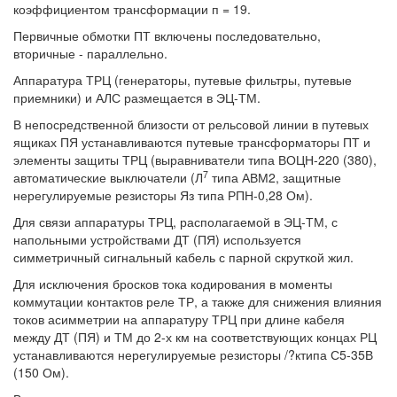
коэффициентом трансформации п = 19.
Первичные обмотки ПТ включены последовательно,
вторичные - параллельно.
Аппаратура ТРЦ (генераторы, путевые фильтры, путевые
приемники) и АЛС размещается в ЭЦ-ТМ.
В непосредственной близости от рельсовой линии в путевых
ящиках ПЯ устанавливаются путевые трансформаторы ПТ и
элементы защиты ТРЦ (выравниватели типа ВОЦН-220 (380),
7
автоматические выключатели (Л
типа АВМ2, защитные
нерегулируемые резисторы Яз типа РПН-0,28 Ом).
Для связи аппаратуры ТРЦ, располагаемой в ЭЦ-ТМ, с
напольными устройствами ДТ (ПЯ) используется
симметричный сигнальный кабель с парной скруткой жил.
Для исключения бросков тока кодирования в моменты
коммутации контактов реле ТР, а также для снижения влияния
токов асимметрии на аппаратуру ТРЦ при длине кабеля
между ДТ (ПЯ) и ТМ до 2-х км на соответствующих концах РЦ
устанавливаются нерегулируемые резисторы /?ктипа С5-35В
(150 Ом).