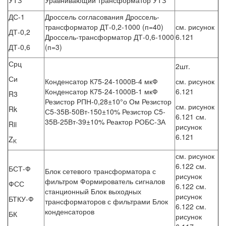
ДС-1
Дроссель согласования Дроссель-
трансформатор ДТ-0,2-1000 (п=40)
см. рисунок
ДТ-0,2
Дроссель-трансформатор ДТ-0,6-1000
6.121
ДТ-0,6
(п=3)
Срц
2шт.
Си
Конденсатор К75-24-1000В-4 мкФ
см. рисунок
Конденсатор К75-24-1000В-1 мкФ
6.121
R3
Резистор РПН-0,28±10°о Ом Резистор
см. рисунок
Rk
С5-35В-50Вт-150±10% Резистор С5-
6.121 см.
35В-25Вт-39±10% Реактор РОБС-ЗА
Rii
рисунок
6.121
Z
K
см. рисунок
6.122 см.
БСТ-Ф
Блок сетевого трансформатора с
рисунок
фильтром Формирователь сигналов
ФСС
6.122 см.
станционный Блок выходных
рисунок
БТКУ-Ф
трансформаторов с фильтрами Блок
6.122 см.
конденсаторов
БК
рисунок