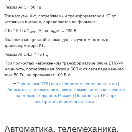
Режим АЛСН 50 Гц
Ток нагрузки Акт, потребляемый трансформатором КТ от
источника питания, определяется по формуле:
=
,
/1Кт
5
1кт/П„
., А, где и
м. = 220 В.
ом
по
Значения мощностей и токов даны с учетом потерь в
трансформаторе КТ.
Режим АЛС-ЕН 175 Гц
При полностью нагруженном трансформаторе блока БТКУ-Ф
мощность, потребляемая блоком БСТФ от сети переменного
тока 50 Гц, не превышает 100 В А.
⇐
Перегонные ТРЦ при электротяге постоянного тока
|
Автоматика, телемеханика, связь и вычислительная техника
на железных дорогах России
|
Перегонные ТРЦ при
электротяге переменного тока
⇒
Автоматика, телемеханика,