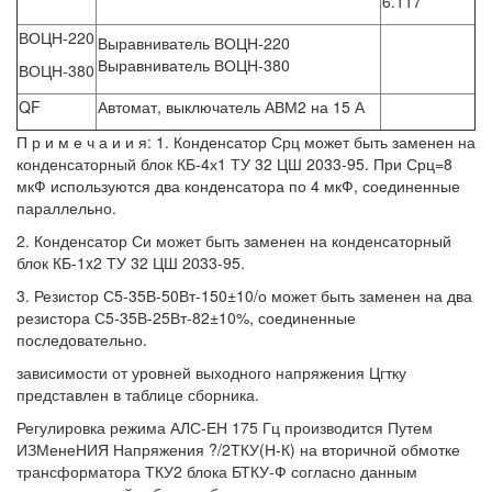
6.117
ВОЦН-220
Выравниватель ВОЦН-220
Выравниватель ВОЦН-380
ВОЦН-380
QF
Автомат, выключатель АВМ2 на 15 А
П р и м е ч а и и я: 1. Конденсатор Срц может быть заменен на
конденсаторный блок КБ-4х1 ТУ 32 ЦШ 2033-95. При Срц=8
мкФ используются два конденсатора по 4 мкФ, соединенные
параллельно.
2. Конденсатор Си может быть заменен на конденсаторный
блок КБ-1x2 ТУ 32 ЦШ 2033-95.
3. Резистор С5-35В-50Вт-150±10/о может быть заменен на два
резистора С5-35В-25Вт-82±10%, соединенные
последовательно.
зависимости от уровней выходного напряжения Цгтку
представлен в таблице сборника.
Регулировка режима АЛС-ЕН 175 Гц производится Путем
ИЗМенеНИЯ Напряжения ?/2ТКУ(Н-К) на вторичной обмотке
трансформатора ТКУ2 блока БТКУ-Ф согласно данным