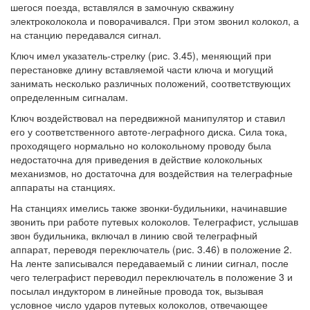
шегося поезда, вставлялся в замочную скважину
электроколокола и поворачивался. При этом звонил колокол, а
на станцию передавался сигнал.
Ключ имел указатель-стрелку (рис. 3.45), меняющий при
перестановке длину вставляемой части ключа и могущий
занимать несколько различных положений, соответствующих
определенным сигналам.
Ключ воздействовал на передвижной манипулятор и ставил
его у соответственного автоте-леграфного диска. Сила тока,
проходящего нормально но колокольному проводу была
недостаточна для приведения в действие колокольных
механизмов, но достаточна для воздействия на телеграфные
аппараты на станциях.
На станциях имелись также звонки-будильники, начинавшие
звонить при работе путевых колоколов. Телеграфист, услышав
звон будильника, включал в линию свой телеграфный
аппарат, переводя переключатель (рис. 3.46) в положение 2.
На ленте записывался передаваемый с линии сигнал, после
чего телеграфист переводил переключатель в положение 3 и
посылал индуктором в линейные провода ток, вызывая
условное число ударов путевых колоколов, отвечающее