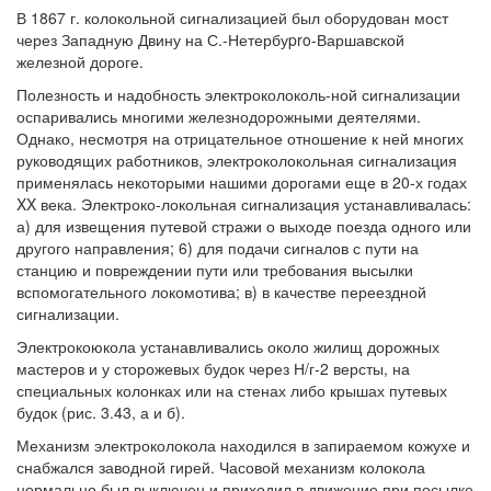
В 1867 г. колокольной сигнализацией был оборудован мост
через Западную Двину на С.-Нетербуpro-Варшавской
железной дороге.
Полезность и надобность электроколоколь-ной сигнализации
оспаривались многими железнодорожными деятелями.
Однако, несмотря на отрицательное отношение к ней многих
руководящих работников, электроколокольная сигнализация
применялась некоторыми нашими дорогами еще в 20-х годах
XX века. Электроко-локольная сигнализация устанавливалась:
а) для извещения путевой стражи о выходе поезда одного или
другого направления; 6) для подачи сигналов с пути на
станцию и повреждении пути или требования высылки
вспомогательного локомотива; в) в качестве переездной
сигнализации.
Электрокоюкола устанавливались около жилищ дорожных
мастеров и у сторожевых будок через Н/г-2 версты, на
специальных колонках или на стенах либо крышах путевых
будок (рис. 3.43, а и б).
Механизм электроколокола находился в запираемом кожухе и
снабжался заводной гирей. Часовой механизм колокола
нормально был выключен и приходил в движение при посылке