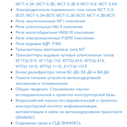
МСТ-0,ЗА; МСТ-0,ЗБ; МСТ-0,ЗВ И МСТ-0,6; МСТ-0,6А
Электродвигатели переменного тока типов МСТ-0,3-
ВСП; МСТ-0,ЗА-ВСП; МСТ-0,ЗБ-ВСП; МСТ-0,ЗВ-ВСП
Реле нештепсельные НР І поколения
Реле штепсельные НШ II поколения
Реле малогабаритные НМШ III поколения
Реле электромагнитные РЭЛIV поколения
Реле кодовые КДР, РЭМ
Трансмиттеры маятниковые типа МТ
Трансмиттеры кодовые путевые штепсельные типов
КГ1ТШ-515, КГ1ТШ-715, КПТШ-815, КПТШ-915,
КПТШ-1015, КПТШ-1115, К1ГГШ-1315
Блоки дешифратора типов БС-ДА, БК-ДА и БИ-ДА
Панели питания устройств железнодорожной
автоматики и телемеханики
Общие сведения. Становление научно-
исследовательской и проектно-конструкторской базы
Всероссийский научно-исследовательский и проектно-
конструкторский институт информатизации,
автоматизации и связи на железнодорожном транспорте
(ВНИИАС)
Отделение связи и СЦБ ВНИИЖТа