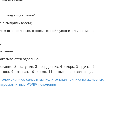
ют следующих типов:
е с выпрямителем;
лем штепсельные, с повышенной чувствительностью на
е;
сельные.
заказываются отдельно.
ание; 2 - катушки; 3 - сердечник; 4 -якорь; 5 - ручка; 6 -
онтакт; 9 - колпак; 10 - ярмо; 11 - штырь направляющий.
 телемеханика, связь и вычислительная техника на железных
ектромагнитные РЭЛIV поколения
⇒