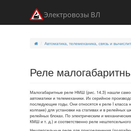
Электровозы ВЛ
Автоматика, телемеханика, связь и вычисли
Реле малогабаритны
Малогабаритные реле НМШ (рис. 14.3) нашли само
автоматики и телемеханики. Их серийное производс
последующие годы. Они относятся к реле I класса н
колпаке) для установки на стативах и в релейных ш
релейных блоках. По электрическим и механическ
КМШ и т. д.) и соответственно реле нештепсельного
Нештепсельные реле для присоединения (подпайки)