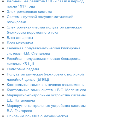
Дальнейшее развитие СЦБ и связи в период
после 1917 года
Электрожезловая система
Системы путевой полуавтоматической
блокировки
Электромеханическая полуавтоматическая
блокировка переменного тока
Блок-аппараты
Блок-механизм
Релейная полуавтоматическая блокировка
системы Н.М. Степанова
Релейная полуавтоматическая блокировка
системы КБ ЦШ
Рельсовые педали
Полуавтоматическая блокировка с полярной
линейной цепью (БПЛЦ)
Контрольные замки и ключевая зависимость
Контрольные замки системы В.С. Мелентьева
Маршрутно-контрольные устройства системы
Е.Е. Наталевича
Маршрутно-контрольные устройства системы
В.А. Григорова
Основные понятия о механической