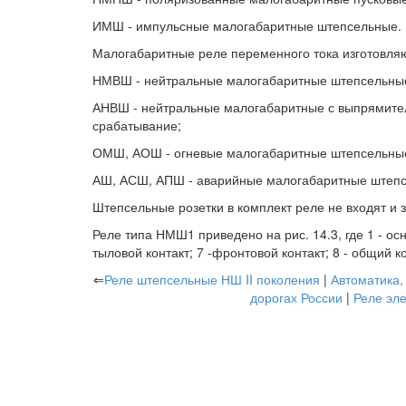
ИМШ - импульсные малогабаритные штепсельные.
Малогабаритные реле переменного тока изготовля
НМВШ - нейтральные малогабаритные штепсельны
АНВШ - нейтральные малогабаритные с выпрямите
срабатывание;
ОМШ, АОШ - огневые малогабаритные штепсельны
АШ, АСШ, АПШ - аварийные малогабаритные штеп
Штепсельные розетки в комплект реле не входят и 
Реле типа НМШ1 приведено на рис. 14.3, где 1 - основ
тыловой контакт; 7 -фронтовой контакт; 8 - общий к
⇐
Реле штепсельные НШ II поколения
|
Автоматика,
дорогах России
|
Реле эл