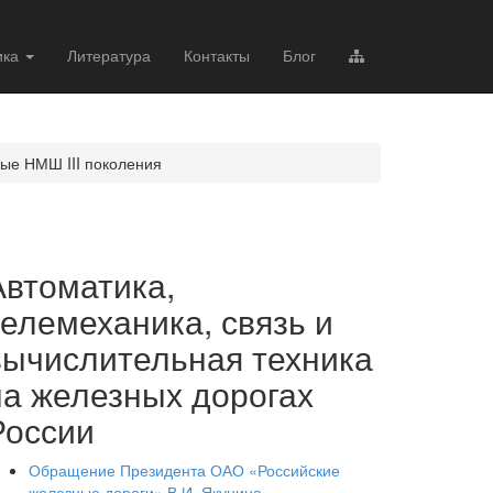
ика
Литература
Контакты
Блог
ые НМШ III поколения
Автоматика,
телемеханика, связь и
вычислительная техника
на железных дорогах
России
Обращение Президента ОАО «Российские
железные дороги» В.И. Якунина