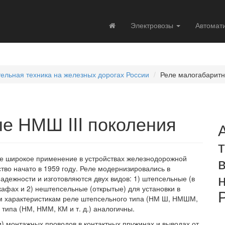
Электровозы
Автомат
тельная техника на железных дорогах России
Реле малогабаритн
е НМШ III поколения
е широкое применение в устройствах железнодорожной
тво начато в 1959 году. Реле модернизировались в
адежности и изготовляются двух видов: 1) штепсельные (в
кафах и 2) нештепсельные (открытые) для установки в
им характеристикам реле штепсельного типа (НМ Ш, НМШМ,
 типа (НМ, НММ, КМ и т. д.) аналогичны.
 монтажных проводов в контактных пружинах и выводах от