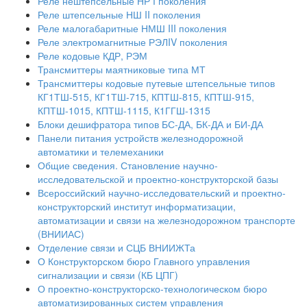
Реле нештепсельные НР І поколения
Реле штепсельные НШ II поколения
Реле малогабаритные НМШ III поколения
Реле электромагнитные РЭЛIV поколения
Реле кодовые КДР, РЭМ
Трансмиттеры маятниковые типа МТ
Трансмиттеры кодовые путевые штепсельные типов
КГ1ТШ-515, КГ1ТШ-715, КПТШ-815, КПТШ-915,
КПТШ-1015, КПТШ-1115, К1ГГШ-1315
Блоки дешифратора типов БС-ДА, БК-ДА и БИ-ДА
Панели питания устройств железнодорожной
автоматики и телемеханики
Общие сведения. Становление научно-
исследовательской и проектно-конструкторской базы
Всероссийский научно-исследовательский и проектно-
конструкторский институт информатизации,
автоматизации и связи на железнодорожном транспорте
(ВНИИАС)
Отделение связи и СЦБ ВНИИЖТа
О Конструкторском бюро Главного управления
сигнализации и связи (КБ ЦПГ)
О проектно-конструкторско-технологическом бюро
автоматизированных систем управления