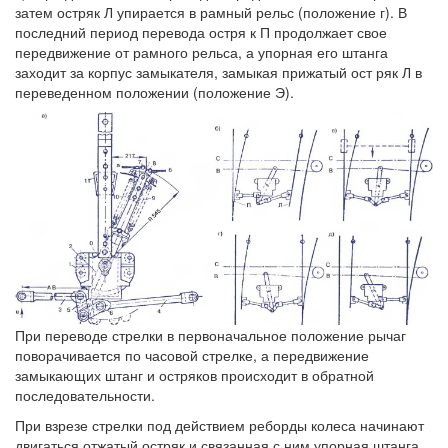
затем остряк Л упирается в рамный рельс (положение г). В
последний период перевода остря к П продолжает свое
передвижение от рамного рельса, а упорная его штанга
заходит за корпус замыкателя, замыкая прижатый ост ряк Л в
переведенном положении (положение Э).
При переводе стрелки в первоначальное положение рычаг
поворачивается по часовой стрелке, а передвижение
замыкающих штанг и остряков происходит в обратной
последовательности.
При взрезе стрелки под действием реборды колеса начинают
двигаться отжатый остряк и связанная с ним упорная штанга.