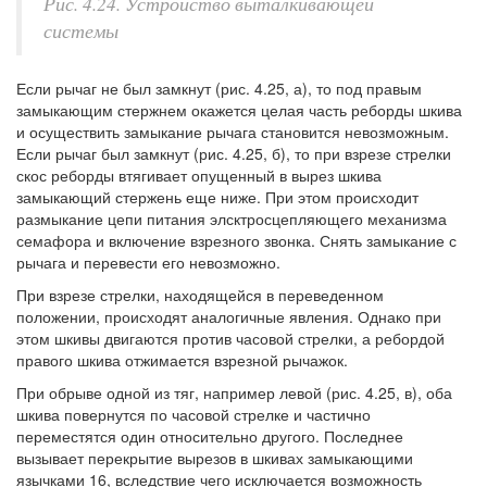
Рис. 4.24. Устройство выталкивающей
системы
Если рычаг не был замкнут (рис. 4.25, а), то под правым
замыкающим стержнем окажется целая часть реборды шкива
и осуществить замыкание рычага становится невозможным.
Если рычаг был замкнут (рис. 4.25, б), то при взрезе стрелки
скос реборды втягивает опущенный в вырез шкива
замыкающий стержень еще ниже. При этом происходит
размыкание цепи питания элсктросцепляющего механизма
семафора и включение взрезного звонка. Снять замыкание с
рычага и перевести его невозможно.
При взрезе стрелки, находящейся в переведенном
положении, происходят аналогичные явления. Однако при
этом шкивы двигаются против часовой стрелки, а ребордой
правого шкива отжимается взрезной рычажок.
При обрыве одной из тяг, например левой (рис. 4.25, в), оба
шкива повернутся по часовой стрелке и частично
переместятся один относительно другого. Последнее
вызывает перекрытие вырезов в шкивах замыкающими
язычками 16, вследствие чего исключается возможность