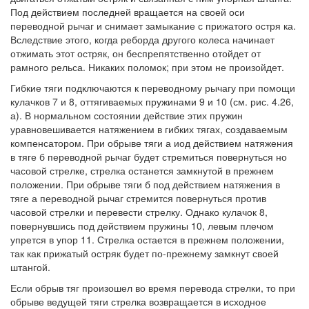
Под действием последней вращается на своей оси
переводной рычаг и снимает замыкание с прижатого остря ка.
Вследствие этого, когда реборда другого колеса начинает
отжимать этот остряк, он беспрепятственно отойдет от
рамного рельса. Никаких поломок; при этом не произойдет.
Гибкие тяги подключаются к переводному рычагу при помощи
кулачков 7 и 8, оттягиваемых пружинами 9 и 10 (см. рис. 4.26,
а). В нормальном состоянии действие этих пружин
уравновешивается натяжением в гибких тягах, создаваемым
компенсатором. При обрыве тяги а иод действием натяжения
в тяге б переводной рычаг будет стремиться повернуться но
часовой стрелке, стрелка останется замкнутой в прежнем
положении. При обрыве тяги б под действием натяжения в
тяге а переводной рычаг стремится повернуться против
часовой стрелки и перевести стрелку. Однако кулачок 8,
повернувшись под действием пружины 10, левым плечом
упрется в упор 11. Стрелка остается в прежнем положении,
так как прижатый остряк будет по-прежнему замкнут своей
штангой.
Если обрыв тяг произошел во время перевода стрелки, то при
обрыве ведущей тяги стрелка возвращается в исходное