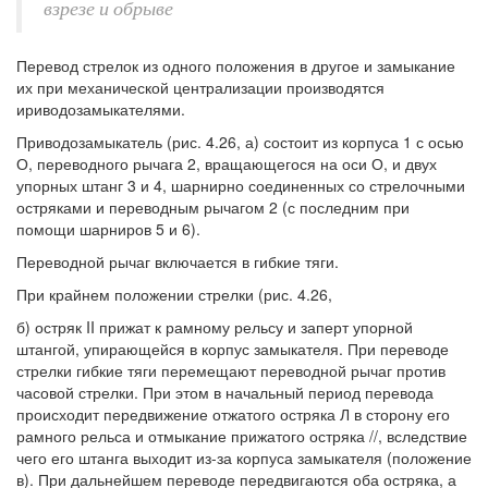
взрезе и обрыве
Перевод стрелок из одного положения в другое и замыкание
их при механической централизации производятся
ириводозамыкателями.
Приводозамыкатель (рис. 4.26, а) состоит из корпуса 1 с осью
О, переводного рычага 2, вращающегося на оси О, и двух
упорных штанг 3 и 4, шарнирно соединенных со стрелочными
остряками и переводным рычагом 2 (с последним при
помощи шарниров 5 и 6).
Переводной рычаг включается в гибкие тяги.
При крайнем положении стрелки (рис. 4.26,
б) остряк II прижат к рамному рельсу и заперт упорной
штангой, упирающейся в корпус замыкателя. При переводе
стрелки гибкие тяги перемещают переводной рычаг против
часовой стрелки. При этом в начальный период перевода
происходит передвижение отжатого остряка Л в сторону его
рамного рельса и отмыкание прижатого остряка //, вследствие
чего его штанга выходит из-за корпуса замыкателя (положение
в). При дальнейшем переводе передвигаются оба остряка, а