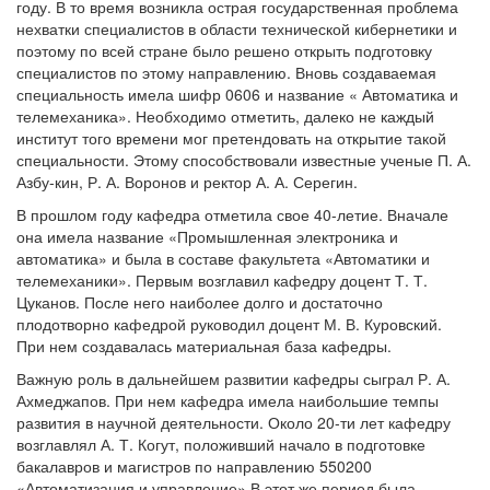
году. В то время возникла острая государственная проблема
нехватки специалистов в области технической кибернетики и
поэтому по всей стране было решено открыть подготовку
специалистов по этому направлению. Вновь создаваемая
специальность имела шифр 0606 и название « Автоматика и
телемеханика». Необходимо отметить, далеко не каждый
институт того времени мог претендовать на открытие такой
специальности. Этому способствовали известные ученые П. А.
Азбу-кин, Р. А. Воронов и ректор А. А. Серегин.
В прошлом году кафедра отметила свое 40-летие. Вначале
она имела название «Промышленная электроника и
автоматика» и была в составе факультета «Автоматики и
телемеханики». Первым возглавил кафедру доцент Т. Т.
Цуканов. После него наиболее долго и достаточно
плодотворно кафедрой руководил доцент М. В. Куровский.
При нем создавалась материальная база кафедры.
Важную роль в дальнейшем развитии кафедры сыграл Р. А.
Ахмеджапов. При нем кафедра имела наибольшие темпы
развития в научной деятельности. Около 20-ти лет кафедру
возглавлял А. Т. Когут, положивший начало в подготовке
бакалавров и магистров по направлению 550200
«Автоматизация и управление» В этот же период была