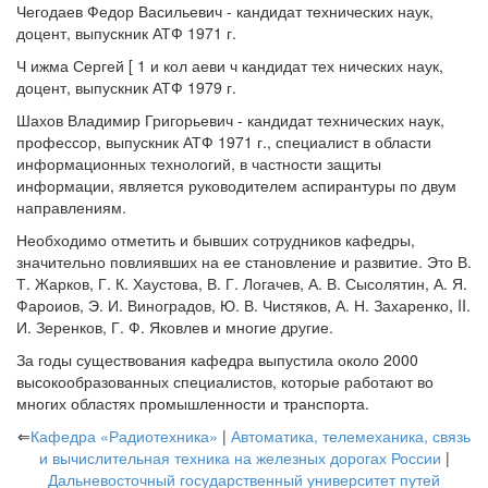
Чегодаев Федор Васильевич - кандидат технических наук,
доцент, выпускник АТФ 1971 г.
Ч ижма Сергей [ 1 и кол аеви ч кандидат тех нических наук,
доцент, выпускник АТФ 1979 г.
Шахов Владимир Григорьевич - кандидат технических наук,
профессор, выпускник АТФ 1971 г., специалист в области
информационных технологий, в частности защиты
информации, является руководителем аспирантуры по двум
направлениям.
Необходимо отметить и бывших сотрудников кафедры,
значительно повлиявших на ее становление и развитие. Это В.
Т. Жарков, Г. К. Хаустова, В. Г. Логачев, А. В. Сысолятин, А. Я.
Фароиов, Э. И. Виноградов, Ю. В. Чистяков, А. Н. Захаренко, II.
И. Зеренков, Г. Ф. Яковлев и многие другие.
За годы существования кафедра выпустила около 2000
высокообразованных специалистов, которые работают во
многих областях промышленности и транспорта.
⇐
Кафедра «Радиотехника»
|
Автоматика, телемеханика, связь
и вычислительная техника на железных дорогах России
|
Дальневосточный государственный университет путей