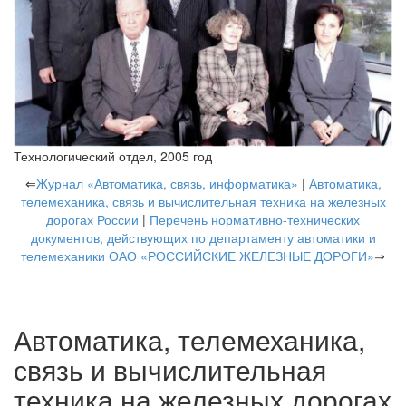
Технологический отдел, 2005 год
⇐
Журнал «Автоматика, связь, информатика»
|
Автоматика,
телемеханика, связь и вычислительная техника на железных
дорогах России
|
Перечень нормативно-технических
документов, действующих по департаменту автоматики и
телемеханики ОАО «РОССИЙСКИЕ ЖЕЛЕЗНЫЕ ДОРОГИ»
⇒
Автоматика, телемеханика,
связь и вычислительная
техника на железных дорогах