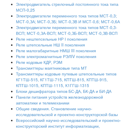
Электродвигатель стрелочный постоянного тока типа
МСП-0,25
Электродвигатели переменного тока типов МСТ-0,3;
МСТ-0,ЗА; МСТ-0,ЗБ; МСТ-0,ЗВ И МСТ-0,6; МСТ-0,6А
Электродвигатели переменного тока типов МСТ-0,3-
ВСП; МСТ-0,ЗА-ВСП; МСТ-0,ЗБ-ВСП; МСТ-0,ЗВ-ВСП
Реле нештепсельные НР І поколения
Реле штепсельные НШ II поколения
Реле малогабаритные НМШ III поколения
Реле электромагнитные РЭЛIV поколения
Реле кодовые КДР, РЭМ
Трансмиттеры маятниковые типа МТ
Трансмиттеры кодовые путевые штепсельные типов
КГ1ТШ-515, КГ1ТШ-715, КПТШ-815, КПТШ-915,
КПТШ-1015, КПТШ-1115, К1ГГШ-1315
Блоки дешифратора типов БС-ДА, БК-ДА и БИ-ДА
Панели питания устройств железнодорожной
автоматики и телемеханики
Общие сведения. Становление научно-
исследовательской и проектно-конструкторской базы
Всероссийский научно-исследовательский и проектно-
конструкторский институт информатизации,