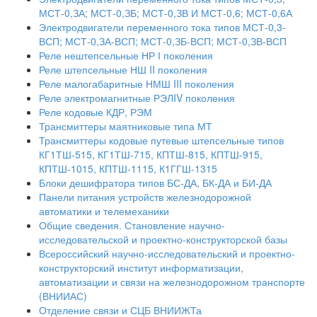
МСТ-0,ЗА; МСТ-0,ЗБ; МСТ-0,ЗВ И МСТ-0,6; МСТ-0,6А
Электродвигатели переменного тока типов МСТ-0,3-
ВСП; МСТ-0,ЗА-ВСП; МСТ-0,ЗБ-ВСП; МСТ-0,ЗВ-ВСП
Реле нештепсельные НР І поколения
Реле штепсельные НШ II поколения
Реле малогабаритные НМШ III поколения
Реле электромагнитные РЭЛIV поколения
Реле кодовые КДР, РЭМ
Трансмиттеры маятниковые типа МТ
Трансмиттеры кодовые путевые штепсельные типов
КГ1ТШ-515, КГ1ТШ-715, КПТШ-815, КПТШ-915,
КПТШ-1015, КПТШ-1115, К1ГГШ-1315
Блоки дешифратора типов БС-ДА, БК-ДА и БИ-ДА
Панели питания устройств железнодорожной
автоматики и телемеханики
Общие сведения. Становление научно-
исследовательской и проектно-конструкторской базы
Всероссийский научно-исследовательский и проектно-
конструкторский институт информатизации,
автоматизации и связи на железнодорожном транспорте
(ВНИИАС)
Отделение связи и СЦБ ВНИИЖТа