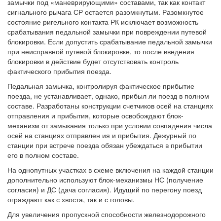
замычки под «маневрирующими» составами, так как контакт
сигнального рычага СР остается разомкнутым. Разомкнутое
состояние ригельного контакта РК исключает возможность
срабатывания педальной замычки при повреждении путевой
блокировки. Если допустить срабатывание педальной замычки
при неисправной путевой блокировке, то после введения
блокировки в действие будет отсутствовать контроль
фактического прибытия поезда.
Педальная замычка, контролируя фактическое прибытие
поезда, не устанавливает, однако, прибыл ли поезд в полном
составе. Разработаны конструкции счетчиков осей на станциях
отправления и прибытия, которые освобождают блок-
механизм от замыкания только при условии совпадения числа
осей на станциях отправлен ия и прибытия. Дежурный по
станции при встрече поезда обязан убеждаться в прибытии
его в полном составе.
На однопутных участках в схеме включения на каждой станции
дополнительно используют блок-механизмы НС (получение
согласия) и ДС (дача согласия). Идущий по перегону поезд
ограждают как с хвоста, так и с головы.
Для увеличения пропускной способности железнодорожного