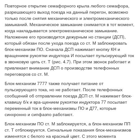
Повторное открытие семафорного крыла любого семафора,
разрешающего выход поезда на данный перегон, возможно
только после снятия механического и электромеханического
замыканий. Механическое замыкание снимается в тот момент,
когда накладывается электромеханическое замыкание.
Наложение его производится дежурным но станции (ДСП),
который обязан после ухода поезда со ст. М заблокировать
блок-механизм ПО. Сначала ДСП нажимает кнопку КН и
вращением рукоятки индуктора И посылает пульсирующий ток
в звонковую цепь ст. Т (рис. 4.7). При этом звонок работает и
привлекает внимание ДСП о производстве телефонных
переговоров со ст. М.
Блок-механизм 7777 также получает питание от
пульсирующего тока, но не работает. После телефонных
сообщений об отправлении поезда ДСП ст. М нажимает блок-
клавишу б/к и вра-щением рукоятки индуктора 77 посылает
переменный ток в блок-механизмы ПО и Д77, которые
синхронно и сипфазпо работают.
Блок-механизм ПО ст. М заблокируется, а блок-механизм ПП
ст. Т отблокируется. Сигнальные показания блок-механизмов
изменятся с белого на красный цвет. С этого момента