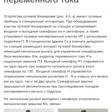
Устройства путевой блокировки (рис. 4.6, в) имеют путевые
приборы и станционную аппаратуру. При оборудовании
участка путевой блокировкой на станции устанавливают
входные и выходные семафоры ил и светофоры, а также
устраивают путевые изолированные участки ИР с рельсовыми
педалями П. В станционном здании Сз в комнате дежурного
по станции размещают аппарат путевой блокировки,
имеющий сигнальные рычаги для управления семафорами,
блок-механизмы б/м, индуктор переменного тока И и
педальную замычку ПЗ. Выходной семафор Н1 открывается
на одно крыло при повороте сигнального рычага этого
семафора на 130 . Входной семафор Н управляется
спаренными сигнальными рычагами Н , Н и открыть его можно
как на одно, так и на два крыла. Семафорные крылья
закрываются автоматически при проследовании поездом
изолированного рельса с педалью.
На сигнальном рычаге выходного семафора установлена
механическая замычка Мз, связан-