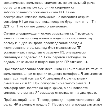
механическое замыкание снимается, но сигнальный рычаг
остается в замкнутом состоянии стержнем ст
заблокированного блок-механизма ПО. Такое
электромеханическое замыкание не позволяет открыть
семафор Н1 до тех пор, пока поезд не будет принят ст. Т и
ДСП ст. Т не снимет данного замыкания.
Снятие электромеханического замыкания ст. Т возможно
только после проследования поезда по изолированному
рельсу ИР. Для контроля проследования поездом
изолированного рельса над блок-механизмом ПП
устанавливают педальную замычку ПЗ, электрически
связанную с педалью 77. Если перегон свободен, то
педальная замычка и педальное реле ПР отключены.
При отблокировании блок-механизма ПП ригельный контакт РК
замыкается, а при открытии входного семафора Я замыкается
зааппарат-ный контакт СР, связанный с сигнальными
рычагами 77' и Н". При повороте сигнального рычага Н'
семафор открывается на одно крыло, а при повороте
сигнального рычага Я" семафор открывается на два крыла.
Прибывающий на ст. Т поезд проходит через изолированный
рельс ИР и входную педаль Я. Первые скаты поезда замыкают