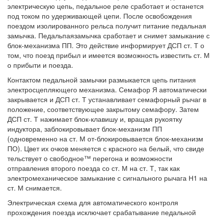
электрическую цепь, педальное реле сработает и останется
под током по удерживающей цепи. После освобождения
поездом изолированного рельса получит питание педальная
замычка. Педальпаязамычка сработает и снимет замыкание с
блок-механизма ПП. Это действие информирует ДСП ст. Т о
том, что поезд прибыл и имеется возможность известить ст. М
о прибыти и поезда.
Контактом педальной замычки размыкается цепь питания
электросцепляющего механизма. Семафор Я автоматически
закрывается и ДСП ст. Т устанавливает семафорный рычаг в
положение, соответствующее закрытому семафору. Затем
ДСП ст. Т нажимает блок-клавишу и, вращая рукоятку
индуктора, заблокировывает блок-механизм ПП
(одновременно на ст. М от-блокировывается блок-механизм
ПО). Цвет их очков меняется с красного на белый, что свиде
тельствует о свободное™ перегона и возможности
отправления второго поезда со ст. М на ст. Т, так как
электромеханическое замыкание с сигнального рычага Н1 на
ст. М снимается.
Электрическая схема для автоматического контроля
прохождения поезда исключает срабатывание педальной