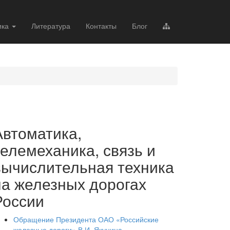
ика
Литература
Контакты
Блог
Автоматика,
телемеханика, связь и
вычислительная техника
на железных дорогах
России
Обращение Президента ОАО «Российские
железные дороги» В.И. Якунина