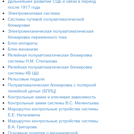
Дальнейшее развитие СЦБ и связи в период
после 1917 года
Электрожезловая система
Системы путевой полуавтоматической
блокировки
Электромеханическая полуавтоматическая
блокировка переменного тока
Блок-аппараты
Блок-механизм
Релейная полуавтоматическая блокировка
системы Н.М. Степанова
Релейная полуавтоматическая блокировка
системы КБ ЦШ
Рельсовые педали
Полуавтоматическая блокировка с полярной
линейной цепью (БПЛЦ)
Контрольные замки и ключевая зависимость
Контрольные замки системы В.С. Мелентьева
Маршрутно-контрольные устройства системы
Е.Е. Наталевича
Маршрутно-контрольные устройства системы
В.А. Григорова
Основные понятия о механической