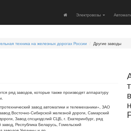
Электровозы
Автомат
тельная техника на железных дорогах России
Другие заводы
ся ряд заводов, которые также производят аппаратуру
и.
тротехнический завод автоматики и телемеханики», ЗАО
 завод Восточно-Сибирской железной дороги, Самарский
ороги, Завод спсциздслий СЦБ, г. Екатеринбург, ряд
 завод, Республика Беларусь, Гомельский
д заводов Украины и др.