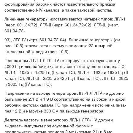
формирования рабочих частот известительного приказа
соответственно І-IV каналов, а также тактовой частоты.
Линейные генераторы изготавливаются четырех типов: ЛГЛ-1
(черт. 601.34.72), ЛГЛ-II (черт. 601.34.72-02), ЛГЛ-Ш (черт.
601.34.72-
03), ЛГЛ-IV (черт. 601.34.72-04). Линейные генераторы (см.
рис. 10.5) включаются в схему с помощью 22-штырной
штепсельной колодки (рис. 10.6).
Генераторы Л ГЛ-1 Л ГЛ -1V геттериру ют тактовую частоту
4000 Гц и две рабочие частоты соответствующего капала ТС:
ЛГЛ-1 - 1025 тт 1225 Гц (I канал ТС), ЛГЛ-Н - 1625 и 1825 Гц (II
канал ТС), ЛГЛ-Ш - 2225 и 2425 Гц (III капал ТС), ЛГЛ-Ш - 2825
п 3025 Гц (IV капал ТС).
Напряжение на выходе генераторов ЛГЛ-1 ЛГЛ IV не должно
быть менее 2,1 В и 1,9 В соответственно на высокой и низкой
рабочих частотах капала ТС при напряжении источника пита-
пня 12 В и нагрузке 330 Ом па выходе генератора.
Делитель частоты в генераторах ЛГЛ-1 ЛГЛ-1 V должен
выдавать импульсы прямоугольной формы с
продолжительностью периода 2 мс (клемма 21) и 8 мс