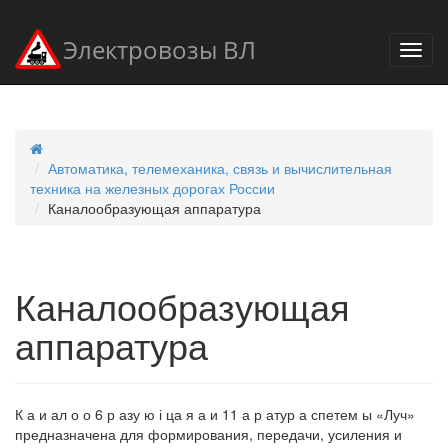
Электровозы ВЛ
Автоматика, телемеханика, связь и вычислительная
техника на железных дорогах России
Каналообразующая аппаратура
Каналообразующая
аппаратура
К а и ал о о 6 р азу ю і ца я а и 11 а р атур а спетем ы «Луч»
предназначена для формирования, передачи, усиления и