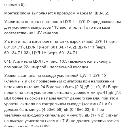
(клемма 5).
Монтаж блока выполняется проводом марки МІ ШВ-0,2.
Усилители центрального поста ЦУЛ-І - ЦУЛ-ІУ предназначены
для усиления импульсов 113 вест и тел ы I о го при каза
соответственно I -IV каналов.
У с и л и тел и нзгот овл я -ются четырех типов: ЦУЛ-I (черт.
601.34.71), ЦУЛ-II (черт. 601.34.71-02), ДУЛ-111 (черт.
601.34.71-03), ЦУЛ-1У (черт. 601.34.71-
04). Усилители ЦУЛ (см. рис. 10.5) включаются в схему с
помощью 22-штырпой штепсельной колодки.
Уровень сигнала па выходе усилителей ЦУЛ-1 ЦУЛ-1У
(клеммы 7 и 8) с проверенным фильтром при напряжении
источника питания 24 В должен быть (2,3) дБ (1 ±0,15) В при
подаче на вход усилителя сигнала с уровнем минус 41 дБ (7,0
мВ) более высокой из пары частот данного канала, при этом
уровень сигнала па контрольном выходе (клеммы 21 и 9)
должен быть минус (4,53±0,58) дБ (0,46±0,03) В. При
увеличении входного сигнала до минус 33 дБ (17 мВ) сигнал
на выходе усилителя (клеммы 7-8) не должен увеличиваться
более чем па 2 дБ (26%).