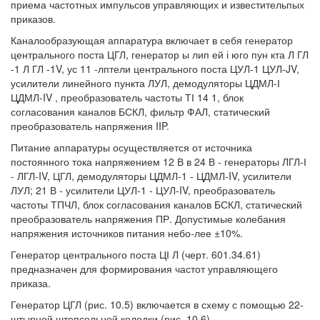
приема частотных импульсов управляющих и известительпых
приказов.
Каналообразующая аппаратура включает в себя генератор
центрального поста ЦГЛ, генератор ы лип ей і юго пун кта Л ГЛ
-1 Л ГЛ -1V, ус 11 -лптели центрального поста ЦУЛ-1 ЦУЛ-JV,
усилители линейного пункта ЛУЛ, демодуляторы ЦДМЛ-І
ЦДМЛ-IV , преобразователь частоты ТІ 14 1, блок
согласования каналов БСКЛ, фильтр ФАЛ, статический
преобразователь напряжения IIP.
Питание аппаратуры осуществляется от источника
постоянного тока напряжением 12 В в 24 В - генераторы ЛГЛ-І
- ЛГЛ-IV, ЦГЛ, демодуляторы ЦДМЛ-1 - ЦДМЛ-IV, усилители
ЛУЛ; 21 В - усилители ЦУЛ-1 - ЦУЛ-IV, преобразователь
частоты ТПЧЛ, блок согласования каналов БСКЛ, статический
преобразователь напряжения ПР. Допустимые колебания
напряжения источников питания небо-лее ±10%.
Генератор центрального поста ЦІ Л (черт. 601.34.61)
предназначен для формирования частот управляющего
приказа.
Генератор ЦГЛ (рис. 10.5) включается в схему с помощью 22-
штырной штепсельной колодки (рис. 10.6).