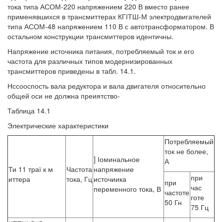
тока типа АСОМ-220 напряжением 220 В вместо ранее
применявшихся в трансмиттерах КГІТШ-М электродвигателей
типа АСОМ-48 напряжением 110 В с автотрансформатором. В
остальном конструкции трансмиттеров идентичны.
Напряжение источника питания, потребляемый ток и его
частота для различных типов модернизированных
трансмиттеров приведены в табл. 14.1.
Нссооспость вала редуктора и вала двигателя относительно
общей оси не должна преиятство-
Таблица 14.1
Электрические характеристики
Потребляемый
ток не более,
] Іоминальное
А
Ти 11 траї к м
Частота
напряжение
при
иттера
тока, Гц
источиика
при
час
переменного тока, В
частоте
готе
50 Гн
75 Гц