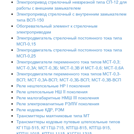
Электропривод стрелочный невзрезной типа СП-12 для
работы с внешним замыкателем
Электропривод стрелочный с внутренним замыкателем
типа ВСП-150
Обогревательный элемент к стрелочным
электроприводам
Электродвигатель стрелочный постоянного тока типа
МСП-0,15
Электродвигатель стрелочный постоянного тока типа
МСП-0,25
Электродвигатели переменного тока типов МСТ-0,3;
МСТ-0,ЗА; МСТ-0,ЗБ; МСТ-0,ЗВ И МСТ-0,6; МСТ-0,6А
Электродвигатели переменного тока типов МСТ-0,3-
ВСП; МСТ-0,ЗА-ВСП; МСТ-0,ЗБ-ВСП; МСТ-0,ЗВ-ВСП
Реле нештепсельные НР І поколения
Реле штепсельные НШ II поколения
Реле малогабаритные НМШ III поколения
Реле электромагнитные РЭЛIV поколения
Реле кодовые КДР, РЭМ
Трансмиттеры маятниковые типа МТ
Трансмиттеры кодовые путевые штепсельные типов
КГ1ТШ-515, КГ1ТШ-715, КПТШ-815, КПТШ-915,
КПТШ-1015, КПТШ-1115, К1ГГШ-1315