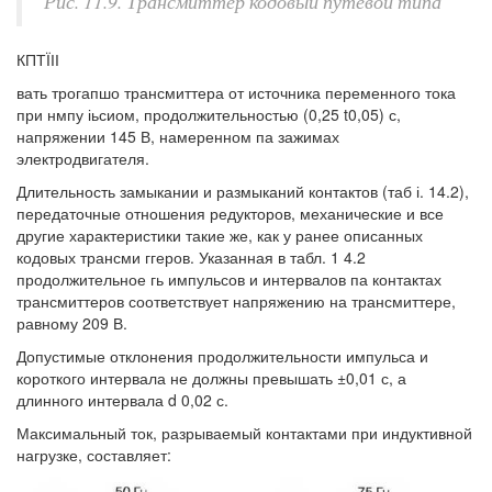
Рис. 11.9. Трансмиттер кодовый путевой типа
КПТЇІІ
вать трогапшо трансмиттера от источника переменного тока
при нмпу іьсиом, продолжительностью (0,25 t0,05) с,
напряжении 145 В, намеренном па зажимах
электродвигателя.
Длительность замыкании и размыканий контактов (таб і. 14.2),
передаточные отношения редукторов, механические и все
другие характеристики такие же, как у ранее описанных
кодовых трансми ггеров. Указанная в табл. 1 4.2
продолжительное гь импульсов и интервалов па контактах
трансмиттеров соответствует напряжению на трансмиттере,
равному 209 В.
Допустимые отклонения продолжительности импульса и
короткого интервала не должны превышать ±0,01 с, а
длинного интервала d 0,02 с.
Максимальный ток, разрываемый контактами при индуктивной
нагрузке, составляет: