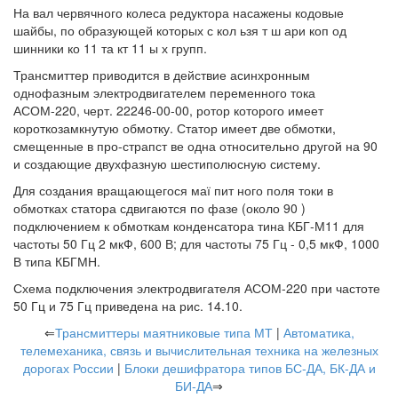
На вал червячного колеса редуктора насажены кодовые
шайбы, по образующей которых с кол ьзя т ш ари коп од
шинники ко 11 та кт 11 ы х групп.
Трансмиттер приводится в действие асинхронным
однофазным электродвигателем переменного тока
АСОМ-220, черт. 22246-00-00, ротор которого имеет
короткозамкнутую обмотку. Статор имеет две обмотки,
смещенные в про-страпст ве одна относительно другой на 90
и создающие двухфазную шестиполюсную систему.
Для создания вращающегося маї пит ного поля токи в
обмотках статора сдвигаются по фазе (около 90 )
подключением к обмоткам конденсатора тина КБГ-М11 для
частоты 50 Гц 2 мкФ, 600 В; для частоты 75 Гц - 0,5 мкФ, 1000
В типа КБГМН.
Схема подключения электродвигателя АСОМ-220 при частоте
50 Гц и 75 Гц приведена на рис. 14.10.
⇐
Трансмиттеры маятниковые типа МТ
|
Автоматика,
телемеханика, связь и вычислительная техника на железных
дорогах России
|
Блоки дешифратора типов БС-ДА, БК-ДА и
БИ-ДА
⇒