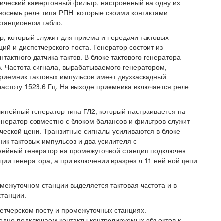
ический камертонный фильтр, настроенный на одну из
 восемь реле типа РПН, которые своими контактами
станционном табло.
р, который служит для приема и передачи тактовых
й и диспетчерского поста. Генератор состоит из
тактного датчика тактов. В блоке тактового генератора
. Частота сигнала, вырабатываемого генератором,
риемник тактовых импульсов имеет двухкаскадный
частоту 1523,6 Гц. На выходе приемника включается реле
инейный генератор типа ГЛ2, который настраивается на
Генератор совместно с блоком балансов и фильтров служит
ческой цени. Транзитные сигналы усиливаются в блоке
ик тактовых импульсов и два усилителя с
ейный генератор на промежуточной станцип подключен
ии генератора, а при включении вразрез л 11 ней ной цепи
ежуточном станции выделяется тактовая частота и в
станции.
етчерском посту и промежуточных станциях.
едно подключаем контакты контролируемых объектов к