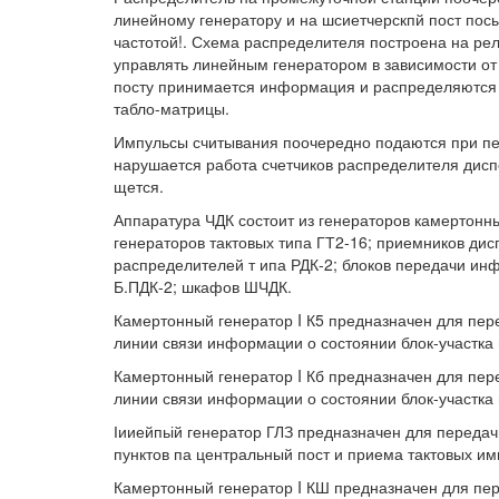
линейному генератору и на шсиетчерскпй пост по
частотой!. Схема распределителя построена на рел
управлять линейным генератором в зависимости от
посту принимается информация и распределяются 
табло-матрицы.
Импульсы считывания поочередно подаются при п
нарушается работа счетчиков распределителя диспет
щется.
Аппаратура ЧДК состоит из генераторов камертонных
генераторов тактовых типа ГТ2-16; приемников дисп
распределителей т ипа РДК-2; блоков передачи инф
Б.ПДК-2; шкафов ШЧДК.
Камертонный генератор I К5 предназначен для пер
линии связи информации о состоянии блок-участка 
Камертонный генератор I Кб предназначен для пер
линии связи информации о состоянии блок-участка 
Іииейпьій генератор ГЛЗ предназначен для передач
пунктов па центральный пост и приема тактовых им
Камертонный генератор I КШ предназначен для пер