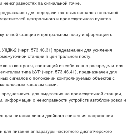
и неисправностях па сигнальной точке.
 предназначен для передачи тактовых сигналов тональноіі
ределителей центрального и промежуточного пунктов
жуточной станции и центральном посту информации с
УІІДК-2 (черт. 573.46.31) предназначен для усиления
ромежуточной станции п цен тральном посту.
ч срс ко го контроля, состоящий из собственно распределителя
делителем типа ЬУР (черт. 573.46.41), предназначен для
ных сигналов о положении контролируемых объектов с
зкополосным каналам связи.
6) предназначен для выделения на промежуточной станции,
, информации о неисправности устройств автоблокировки и
чен для питания липни двойного снижен ия напряжения
ен для питания аппаратуры частотного диспетчерского