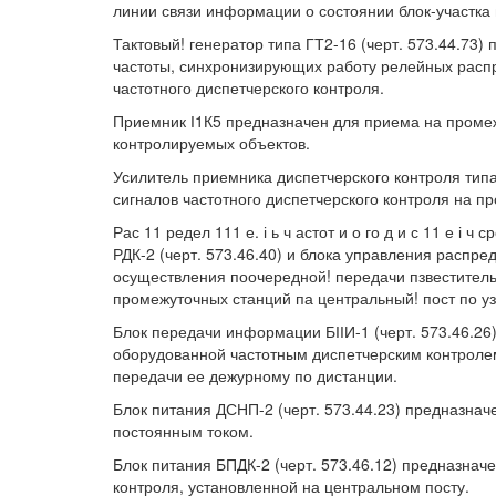
линии связи информации о состоянии блок-участка 
Тактовый! генератор типа ГТ2-16 (черт. 573.44.73)
частоты, синхронизирующих работу релейных расп
частотного диспетчерского контроля.
Приемник І1К5 предназначен для приема на проме
контролируемых объектов.
Усилитель приемника диспетчерского контроля типа 
сигналов частотного диспетчерского контроля на п
Рас 11 редел 111 е. і ь ч астот и о го д и с 11 е і 
РДК-2 (черт. 573.46.40) и блока управления распре
осуществления поочередной! передачи пзвеститель
промежуточных станций па центральный! пост по у
Блок передачи информации БІІИ-1 (черт. 573.46.2
оборудованной частотным диспетчерским контролем
передачи ее дежурному по дистанции.
Блок питания ДСНП-2 (черт. 573.44.23) предназна
постоянным током.
Блок питания БПДК-2 (черт. 573.46.12) предназнач
контроля, установленной на центральном посту.