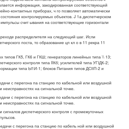
сылается информация, закодированная соответствующей
ейно-контактных приборах, ч го позволяет автоматически
 состояния контролируемых объектов. J 1а диспетчерском
импульсы счит ывания на соответствующие горизонтали
ереходе распределителя на следующий шаг. Исли
черского поста, то образование цп кл о в 11 рекра 11
 типов ГК5, ГК6 и ГКШ; генераторов линейных типа \\ 13;
етчерского контроля типа IIКб; усилителей типа УГІДК-2;
ормации типа Ы1И-1; блоков Питания типов ДСІІП-2 и
едачи с перегона па станцию по кабельной или воздушной
и неисправностях на сигнальной точке.
едачи с перегона на станцию по кабельной или воздушной
и неисправностях па сигнальной точке.
и сигналов диспетчерского контроля с промежуточных
пульсов.
едачи с перегона па станцию по кабель ной или воздушной