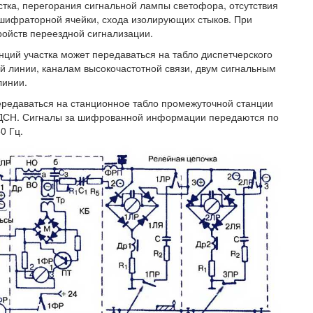
астка, перегорания сигнальной лампы светофора, отсутствия
ешифраторной ячейки, схода изолирующих стыков. При
ройств переездной сигнализации.
ий участка может передаваться на табло диспетчерского
й линии, каналам высокочастотной связи, двум сигнальным
линии.
едаваться на станционное табло промежуточной станции
 ДСН. Сигналы за шифрованной информации передаются по
0 Гц.