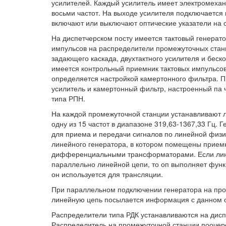
усилителей. Каждый усилитель имеет электромехан
восьми частот. На выходе усилителя подключается
включают или выключают оптические указатели на 
На диспетчерском посту имеется тактовый генерато
импульсов на распределители промежуточных станци
задающего каскада, двухтактного усилителя и бескон
имеется контрольный приемник тактовых импульсов
определяется настройкой камертонного фильтра. П
усилитель и камертонный фильтр, настроенный па 
типа РПН.
На каждой промежуточной станции устанавливают л
одну из 15 частот в диапазоне 319,63-1367,33 Гц. 
для приема и передачи сигналов по линейной физи
линейного генератора, в котором помещены приемн
дифференциальными трансформаторами. Если лин
параллельно линейной цепи, то оп выполняет функц
он используется для трансляции.
При параллельном подключении генератора на пром
линейную цепь посылается информация с данном 
Распределители типа РДК устанавливаются на дисп
Распределитель на промежуточной станции поочер