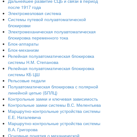
Дальнейшее развитие СЦБ и связи в период
после 1917 года
Электрожезловая система
Системы путевой полуавтоматической
блокировки
Электромеханическая полуавтоматическая
блокировка переменного тока
Блок-аппараты
Блок-механизм
Релейная полуавтоматическая блокировка
системы Н.М. Степанова
Релейная полуавтоматическая блокировка
системы КБ ЦШ
Рельсовые педали
Полуавтоматическая блокировка с полярной
линейной цепью (БПЛЦ)
Контрольные замки и ключевая зависимость
Контрольные замки системы В.С. Мелентьева
Маршрутно-контрольные устройства системы
Е.Е. Наталевича
Маршрутно-контрольные устройства системы
В.А. Григорова
Основные понятия о механической