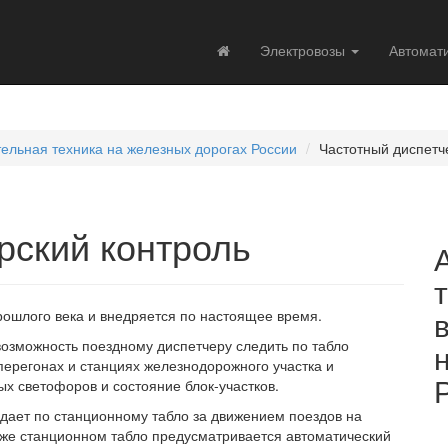
Электровозы
Автомат
тельная техника на железных дорогах России
Частотный диспетч
рский контроль
рошлого века и внедряется по настоящее время.
возможность поездному диспетчеру следить по табло
перегонах и станциях железнодорожного участка и
х светофоров и состояние блок-участков.
ает по станционному табло за движением поездов на
 же станционном табло предусматривается автоматический