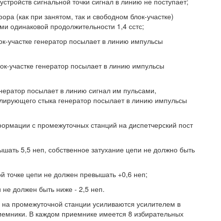
 устройств сигнальной точки сигнал в линию не поступает;
ора (как при занятом, так и свободном блок-участке)
ми одинаковой продолжительности 1,4 сстс;
лок-участке генератор посылает в линию импульсы
лок-участке генератор посылает в линию импульсы
нератор посылает в линию сигнал им пульсами,
олирующего стыка генератор посылает в линию импульсы
ормации с промежуточных станций на диспетчерский пост
шать 5,5 неп, собственное затухание цепи не должно быть
 точке цепи не должен превышать +0,6 неп;
 не должен быть ниже - 2,5 неп.
 на промежуточной станции усиливаются усилителем в
риемники. В каждом приемнике имеется 8 избирательных