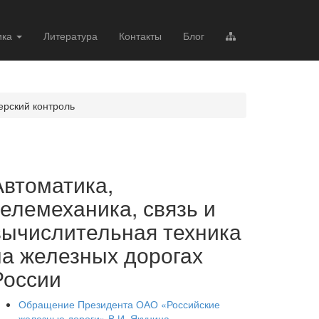
ика
Литература
Контакты
Блог
ерский контроль
Автоматика,
телемеханика, связь и
вычислительная техника
на железных дорогах
России
Обращение Президента ОАО «Российские
железные дороги» В.И. Якунина