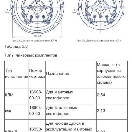
Таблица 5.3
Типы линзовых комплектов
Масса, кг (с
Тип
Помер
корпусом из
Назначение
исполнения
чертежа
алюминиевого
сплава)
16903-
Для мачтовых
КЛМ
2,54
00-00
светофоров
16904-
Для карликовых
клк
2,13
00-00
светофоров
Для находящихся в
16930-
эксплуатации мачтовых
КЛМ II
2,84