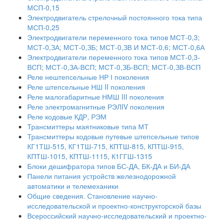
МСП-0,15
Электродвигатель стрелочный постоянного тока типа
МСП-0,25
Электродвигатели переменного тока типов МСТ-0,3;
МСТ-0,ЗА; МСТ-0,ЗБ; МСТ-0,ЗВ И МСТ-0,6; МСТ-0,6А
Электродвигатели переменного тока типов МСТ-0,3-
ВСП; МСТ-0,ЗА-ВСП; МСТ-0,ЗБ-ВСП; МСТ-0,ЗВ-ВСП
Реле нештепсельные НР І поколения
Реле штепсельные НШ II поколения
Реле малогабаритные НМШ III поколения
Реле электромагнитные РЭЛIV поколения
Реле кодовые КДР, РЭМ
Трансмиттеры маятниковые типа МТ
Трансмиттеры кодовые путевые штепсельные типов
КГ1ТШ-515, КГ1ТШ-715, КПТШ-815, КПТШ-915,
КПТШ-1015, КПТШ-1115, К1ГГШ-1315
Блоки дешифратора типов БС-ДА, БК-ДА и БИ-ДА
Панели питания устройств железнодорожной
автоматики и телемеханики
Общие сведения. Становление научно-
исследовательской и проектно-конструкторской базы
Всероссийский научно-исследовательский и проектно-