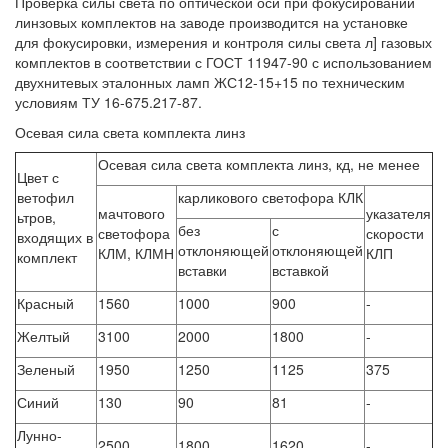
Проверка силы света по оптической оси при фокусировании
линзовых комплектов на заводе производится на установке
для фокусировки, измерения и контроля силы света л] газовых
комплектов в соответствии с ГОСТ 11947-90 с использованием
двухнитевых эталонных ламп ЖС12-15+15 по техническим
условиям ТУ 16-675.217-87.
Осевая сила света комплекта линз
Осевая сила света комплекта линз, кд, не менее
Цвет с
ветофил
карликового светофора КЛК
мачтового
указателя
ьтров,
без
с
светофора
скорости
входящих в
отклоняющей
отклоняющей
КЛМ, КЛМН
КЛП
комплект
вставки
вставкой
Красный
1560
1000
900
-
Желтый
3100
2000
1800
-
Зеленый
1950
1250
1125
375
Синий
130
90
81
-
Лунно-
2500
1800
1620
-