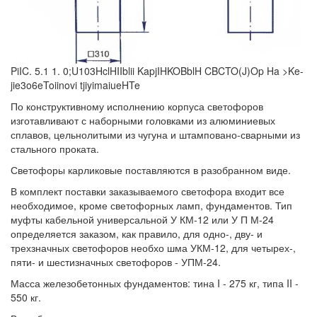
PiIC. 5.1 1. 0;U103HclHIIblii KapjIHKOBblH CBCTO(J)Op Ha >Ke-
jie3o6eToiinovi tjiyimaiueHTe
По конструктивному исполнению корпуса светофоров
изготавливают с наборными головками из алюминиевых
сплавов, цельнолитыми из чугуна и штамповано-сварными из
стального проката.
Светофоры карликовые поставляются в разобранном виде.
В комплект поставки заказываемого светофора входит все
необходимое, кроме светофорных ламп, фундаментов. Тип
муфты кабельной универсальной У КМ-12 или У П М-24
определяется заказом, как правило, для одно-, дву- и
трехзначных светофоров необхо шма УКМ-12, для четырех-,
пяти- и шестизначных светофоров - УПМ-24.
Масса железобетонных фундаментов: тина I - 275 кг, типа II -
550 кг.