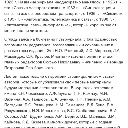
1923 г. Название журнала неоднократно менялось: в 1926 г. -
это «Связь п электротехника», с 1932 г. - «Сигнализация и
связь на железнодорожном транспорте», с 1936 г. - «Связист»,
с 1957 г. - «Автоматика, телемеханика и связь», с 1998 г. -
«Автоматика, связь, информатика», который хорошо знают
многие наши читатели.
Оглядываясь на 80-летний путь журнала, с благодарностью
вспоминаем редакторов, возглавлявших и сохранивших в
разные годы издание. Это Н.О. Рогинский, И.С. Морозов, Л.А.
Мамепдос, С.К. Крылов. Многие читатели помнят и знают
главных редакторов Софью Николаевну Филипенко и Леонида
Петровича Сло-бодяшока.
Листая пожелтевшие от времени страницы, читаем статьи
авторов, которые опубликовали свои первые материалы
будучи молодыми специалистами. В журналах встречаем
имена К.Н. Чеховского, А.Ф. Булата, П.Н. Рамлау, М.И.
Вахнина, А.А. Танцюры, Д.А. Бунина, Н.Ф. Пенкина, А.М.
Погодина, Б.С. Рязанцева, Н.М. Семенова, В.Д. Буца, Б.А.
Разумовского, Н.Я. Меньшикова, В.С. Скабаллановича, В.И.
Сороко, А.М. Дуд-ниченко, А.М. Вериго, В.Е. Малявко, В.М.
Кайнова, Г.Д. Казиева и многих других, которые с годами
стали ведущими учеными и специалистами, внесли весомый