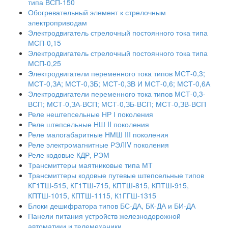
типа ВСП-150
Обогревательный элемент к стрелочным
электроприводам
Электродвигатель стрелочный постоянного тока типа
МСП-0,15
Электродвигатель стрелочный постоянного тока типа
МСП-0,25
Электродвигатели переменного тока типов МСТ-0,3;
МСТ-0,ЗА; МСТ-0,ЗБ; МСТ-0,ЗВ И МСТ-0,6; МСТ-0,6А
Электродвигатели переменного тока типов МСТ-0,3-
ВСП; МСТ-0,ЗА-ВСП; МСТ-0,ЗБ-ВСП; МСТ-0,ЗВ-ВСП
Реле нештепсельные НР І поколения
Реле штепсельные НШ II поколения
Реле малогабаритные НМШ III поколения
Реле электромагнитные РЭЛIV поколения
Реле кодовые КДР, РЭМ
Трансмиттеры маятниковые типа МТ
Трансмиттеры кодовые путевые штепсельные типов
КГ1ТШ-515, КГ1ТШ-715, КПТШ-815, КПТШ-915,
КПТШ-1015, КПТШ-1115, К1ГГШ-1315
Блоки дешифратора типов БС-ДА, БК-ДА и БИ-ДА
Панели питания устройств железнодорожной
автоматики и телемеханики