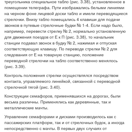
треугольника специальное табло (рис. 3.38), установленное в
помещении телеграфа. Пути изображались белыми линиями
на черном фоне лицевой доски табло и имели переводящиеся
стрелочки. Внизу табло помещались 4 клавиши для подачи
звонков в путевые стрелочные будки № 1-4. Если надо было,
например, перевести стрелку № 2, нормально установленную
для движения поездов от Е к П (рис. 3.38), то начальник
станции подавал звонок в будку № 2, нажимая и отпуская
соответствующую клавишу. По переводе стрелки № 2 для
следования от Е на товарную станцию, положение
переводной стрелочки на табло соответственно менялось
(рис. 3.39).
Контроль положения стрелки осуществлялся посредством
контакта, управляемого линейкой, связанной с переводной
стрелочной тягой (рис. 3.40).
Конструкции семафоров, применявшихся на дорогах, были
весьма различны. Применялись как деревянные, так и
металлические мачты.
Управление семафорами и дисками производилось как с
пассажирских платформ, так и от стрелочных будок, а иногда
непосредственно с мачты. В первых двух случаях от