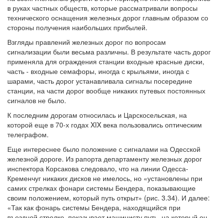
в руках частных обществ, которые рассматривали вопросы
технического оснащения железных дорог главным образом со
стороны получения наибольших прибылей.
Взгляды правлений железных дорог по вопросам
сигнализации были весьма различны. В результате часть дорог
применяла для ограждения станции входные красные диски,
часть - входные семафоры, иногда с крыльями, иногда с
шарами, часть дорог устанавливала сигналы посередине
станции, на части дорог вообще никаких путевых постоянных
сигналов не было.
К последним дорогам относилась и Царскосельская, на
которой еще в 70-х годах XIX века пользовались оптическим
телеграфом.
Еще интереснее было положение с сигналами на Одесской
железной дороге. Из рапорта департаменту железных дорог
инспектора Корсакова следовало, что на линии Одесса-
Кременчуг никаких дисков не имелось, но «установлены при
самих стрелках фонари системы Бендера, показывающие
своим положением, который путь открыт» (рис. 3.34). И далее:
«Так как фонарь системы Бендера, находящийся при
въездной стрелке, показывает машинисту путь, на который он