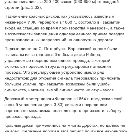
устанавливались за 250-400 сажен (530-850 м) от входной
стрелки (рис. 3.32).
Назначение красных дисков, как указывалось известным
инженером И.Ф. Рербергом в 1868 г., состояло в «закрытии
входа на станцию во время производства маневров», а также
в возможности запрещения одновременного приема поездов
противоположных направлений на однопутных дорогах.
Первые диски на С.-Петербурго-Варшавской дороге были
выписаны из-за границы. Это были диски Робера,
управляемые посредством одного провода, в который
включался подвесной груз для регулировки натяжения
провода. Это регулирующее устройство имело ряд
недостатков: для открытия сигнала требовалось приложить
большое усилие, при закрытии возможны были ушибы
сигналиста, наконец, зимой сигнал часто не открывался.
Дорожный мастер дороги Федоров в 1864 г. предложил свой
способ управления (рис. 3.33) дисками посредством
вороткового механизма, позволяющего произвести выборку
провесов провода.
Красные диски применялись на многих дорогах, но далеко не
на всех. Железные дороги в этот период почти все находились