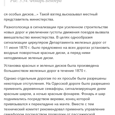
Рис. 3.34. Фонарь Бендера
ся особых дисков...» Такой взгляд высказывал местный
представитель министерства.
Разноголосица в сигнализации при усиленном строительстве
новых дорог и увеличении густоты движения поездов вызвала
вмешательство министерства. В целях однообразия
сигнализации циркуляром Департамента железных дорог от
11 июня 1870 г. было предложено на всех дорогах установить
входные поворотные красные диски, а перед ними
неподвижные зеленые диски.
Установка красных и зеленых дисков была произведена
большинством железных дорог в течение 1870 г.
Однако отдельным дорогам по их просьбе были разрешены
некоторые отступления. На Одесской дороге было разрешено
применить деревянные семафоры, сигнализирующие днем
красным шаром, а ночью красным фонарем. Фонарь и шар
поднимались посредством веревки, конец которой
привязывался к перекладине на мачте. Вместе с тем
технический комитет рекомендовал применить управление
семафором посредством проволоки от пассажирской