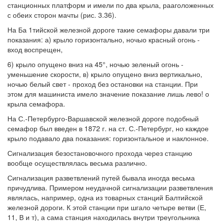
станционных платформ и имели по два крыла, рааголоженных
с обеих сторон мачты (рис. 3.36).
На Ба 1тийской железной дороге такие семафоры давали три
показания: а) крыло горизонтально, ночыо красный огонь -
вход воспрещен,
6) крыло опущено вниз на 45°, ночью зеленый огонь -
уменьшение скорости, в) крыло опущено вниз вертикально,
ночью белый свет - проход без остановки на станции. При
этом для машиниста имело значение показание лишь лево! о
крыла семафора.
На С.-Петербурго-Варшавской железной дороге подобный
семафор был введен в 1872 г. на ст. С.-Петербург, но каждое
крыло подавало два показания: горизонтальное и наклонное.
Сигнализация безостановочного прохода через станцию
вообще осуществлялась весьма различно.
Сигнализация разветвлений путей бывала иногда весьма
причудлива. Примером неудачной сигнализации разветвления
являлась, например, одна из товарных станций Балтийской
железной дороги. К этой станции при шгало четыре ветви (Е,
11, В и т), а сама станция находилась внутри треугольника