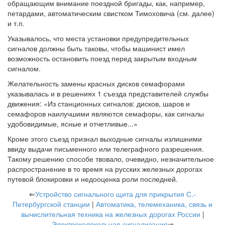
обращающим внимание поездной бригады, как, например,
петардами, автоматическим свистком Тимоховича (см. далее)
и т.п.
Указывалось, что места установки предупредительных
сигналов должны быть таковы, чтобы машинист имел
возможность остановить поезд перед закрытым входным
сигналом.
Желательность замены красных дисков семафорами
указывалась и в решениях 1 съезда представителей службы
движения: «Из станционных сигналов: дисков, шаров и
семафоров наилучшими являются семафоры, как сигналы
удобовидимые, ясные и отчетливые...»
Кроме этого съезд признал выходные сигналы излишними
ввиду выдачи письменного или телеграфного разрешения.
Такому решению способе твовало, очевидно, незначительное
распространение в то время на русских железных дорогах
путевой блокировки и недооценка роли последней.
⇐
Устройство сигнального щита для прикрытия С.-
Петербургской станции
|
Автоматика, телемеханика, связь и
вычислительная техника на железных дорогах России
|
Электроколокольная сигнализация
⇒