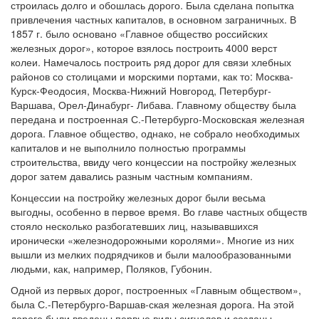
строилась долго и обошлась дорого. Была сделана попытка
привлечения частных капиталов, в основном заграничных. В
1857 г. было основано «Главное общество российских
железных дорог», которое взялось построить 4000 верст
колеи. Намечалось построить ряд дорог для связи хлебных
районов со столицами и морскими портами, как то: Москва-
Курск-Феодосия, Москва-Нижний Новгород, Петербург-
Варшава, Орел-Динабург- Либава. Главному обществу была
передана и построенная С.-Петербурго-Московская железная
дорога. Главное общество, однако, не собрало необходимых
капиталов и не выполнило полностью программы
строительства, ввиду чего концессии на постройку железных
дорог затем давались разным частным компаниям.
Концессии на постройку железных дорог были весьма
выгодны, особенно в первое время. Во главе частных обществ
стояло несколько разбогатевших лиц, называвшихся
иронически «железнодорожными королями». Многие из них
вышли из мелких подрядчиков и были малообразованными
людьми, как, например, Поляков, Губонин.
Одной из первых дорог, построенных «Главным обществом»,
была С.-Петербурго-Варшав-ская железная дорога. На этой
дороге были введены первые виды сигналов и созданы