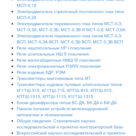
МСП-0,15
Электродвигатель стрелочный постоянного тока типа
МСП-0,25
Электродвигатели переменного тока типов МСТ-0,3;
МСТ-0,ЗА; МСТ-0,ЗБ; МСТ-0,ЗВ И МСТ-0,6; МСТ-0,6А
Электродвигатели переменного тока типов МСТ-0,3-
ВСП; МСТ-0,ЗА-ВСП; МСТ-0,ЗБ-ВСП; МСТ-0,ЗВ-ВСП
Реле нештепсельные НР І поколения
Реле штепсельные НШ II поколения
Реле малогабаритные НМШ III поколения
Реле электромагнитные РЭЛIV поколения
Реле кодовые КДР, РЭМ
Трансмиттеры маятниковые типа МТ
Трансмиттеры кодовые путевые штепсельные типов
КГ1ТШ-515, КГ1ТШ-715, КПТШ-815, КПТШ-915,
КПТШ-1015, КПТШ-1115, К1ГГШ-1315
Блоки дешифратора типов БС-ДА, БК-ДА и БИ-ДА
Панели питания устройств железнодорожной
автоматики и телемеханики
Общие сведения. Становление научно-
исследовательской и проектно-конструкторской базы
Всероссийский научно-исследовательский и проектно-