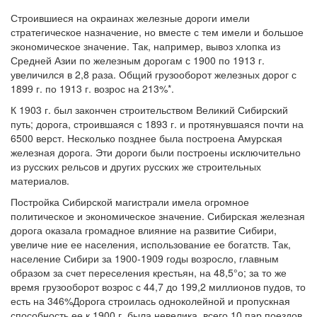
Строившиеся на окраинах железные дороги имели
стратегическое назначение, но вместе с тем имели и большое
экономическое значение. Так, например, вывоз хлопка из
Средней Азии по железным дорогам с 1900 по 1913 г.
увеличился в 2,8 раза. Общий грузооборот железных дорог с
1899 г. по 1913 г. возрос на 213%*.
К 1903 г. был закончен строительством Великий Сибирский
путь; дорога, строившаяся с 1893 г. и протянувшаяся почти на
6500 верст. Несколько позднее была построена Амурская
железная дорога. Эти дороги были построены исключительно
из русских рельсов и других русских же строительных
материалов.
Постройка Сибирской магистрали имела огромное
политическое и экономическое значение. Сибирская железная
дорога оказала громадное влияние на развитие Сибири,
увеличе ние ее населения, использование ее богатств. Так,
население Сибири за 1900-1909 годы возросло, главным
образом за счет переселения крестьян, на 48,5°о; за то же
время грузооборот возрос с 44,7 до 199,2 миллионов пудов, то
есть на 346%Дорога строилась одноколейной и пропускная
способность ее к 1900 г. была невелика, всего 10 пар поездов.