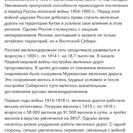
Увеличение пропускной способности происходило постепенно
в период Русско-японской войны 1904-1905 гг. Перед этой
войной царская Россия добилась права строить железные
дороги на территории Китая и усилила свое влияние в этом
регионе. Однако Россия столкнулась с хищным
империализмом Японии, мечтавшей о захвате не только
китайских территорий, но и Восточной Сибири.
Русская железнодорожная сеть продолжала развиваться и
возросла с 1900 г. по 1914 г. на 18,7 тысяч км. В начале
Первой мировой войны постройка железных дорог
продолжалась. В целях доставки от союзников военного
снаряжения была сооружена Мурманская железная дорога.
Это сооружение велось в очень трудных условиях и после
постройки Сибирского пути являлось значительным
достижением русских железнодорожников.
Первые годы войны 1914-1918 гг. железные дороги работали
весьма интенсивно. Погрузка вагонов с 1913 г. по 1916 г.
возросла с 58 000 вагонов до 91 500 вагонов в сутки, а пробег
2
вагонов в верстах увеличился на 58%
. Однако затем
началось резкое ухудшение работы железных дорог. С одной
стороны, сильно увеличились перевозки, связанные с войной