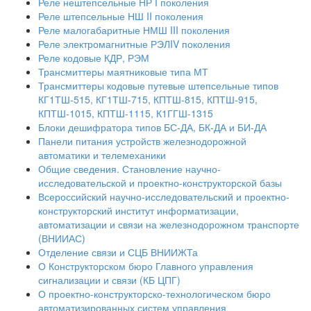
Реле нештепсельные НР І поколения
Реле штепсельные НШ II поколения
Реле малогабаритные НМШ III поколения
Реле электромагнитные РЭЛIV поколения
Реле кодовые КДР, РЭМ
Трансмиттеры маятниковые типа МТ
Трансмиттеры кодовые путевые штепсельные типов
КГ1ТШ-515, КГ1ТШ-715, КПТШ-815, КПТШ-915,
КПТШ-1015, КПТШ-1115, К1ГГШ-1315
Блоки дешифратора типов БС-ДА, БК-ДА и БИ-ДА
Панели питания устройств железнодорожной
автоматики и телемеханики
Общие сведения. Становление научно-
исследовательской и проектно-конструкторской базы
Всероссийский научно-исследовательский и проектно-
конструкторский институт информатизации,
автоматизации и связи на железнодорожном транспорте
(ВНИИАС)
Отделение связи и СЦБ ВНИИЖТа
О Конструкторском бюро Главного управления
сигнализации и связи (КБ ЦПГ)
О проектно-конструкторско-технологическом бюро
автоматизированных систем управления