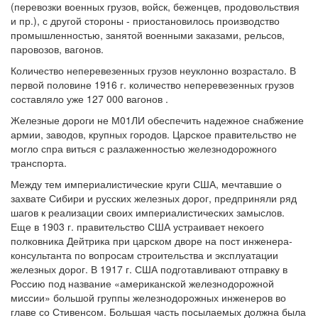
(перевозки военных грузов, войск, беженцев, продовольствия
и пр.), с другой стороны - приостановилось производство
промышленностью, занятой военными заказами, рельсов,
паровозов, вагонов.
Количество неперевезенных грузов неуклонно возрастало. В
первой половине 1916 г. количество неперевезенных грузов
составляло уже 127 000 вагонов .
Железные дороги не М01ЛИ обеспечить надежное снабжение
армии, заводов, крупных городов. Царское правительство не
могло спра виться с разлаженностью железнодорожного
транспорта.
Между тем империалистические круги США, мечтавшие о
захвате Сибири и русских железных дорог, предприняли ряд
шагов к реализации своих империалистических замыслов.
Еще в 1903 г. правительство США устраивает некоего
полковника Дейтрика при царском дворе на пост инженера-
консультанта по вопросам строительства и эксплуатации
железных дорог. В 1917 г. США подготавливают отправку в
Россию под название «американской железнодорожной
миссии» большой группы железнодорожных инженеров во
главе со Стивенсом. Большая часть посылаемых должна была