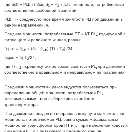
где Scb = Pcb +Л2св, S
= P
+ jQз - мощности, потребляемые
3
3
соответственно свободной и занятой
РЦ; Гі - среднесуточное время занятости РЦ при движении в
одном направлении, ч.
Средние мощности, потребляемые ПТ и КТ РЦ, кодируемой с
питающего и релейного концов, равны:
і'српт = 5
+ (5
- 5
) (Ті + Т
) /24;
СВ
3
СВ
2
5сркт = 5
Г
/24,
3
2
где Т{,Т
- среднесуточное время занятости РЦ при движении
2
соответственно в правильном и неправильном направлениях,
ч.
Средними мощностями рекомендуется пользоваться при
определении общей мощности, потребляемой РЦ;
максимальными - при выборе типа линейного
трансформатора.
При движении поездов по неправильному пути максимальная
мощность, потребляемая РЦ, равна сумме максимальных
мощностей трансформаторов ПТ и КТ при наложении кодовых
сигналов АЛ СИ с питающего и релейного концов.