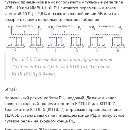
путевых приемников в них используют импульсные реле типа
ИРВ-110 или ИМВШ-110. РЦ питаются переменным током
частотой 50 Гц ± 2,5% от высоковольтной линии АБ или (как
резерв) от линии продольного электроснабжения.
Рис. 6.50. Схемы обмоток трансформаторов
Тр4 блока БП и Тр2 блока БПК (а); Трі блока
БГІК (б); ТрЗ блока
БРК(в)
Нормальный режим работы РЦ - кодовый. Датчиком кодов
является кодовый трансмиттер типа КПТШ-5 или КПТШ-7.
Трансмиттер КПТІІІ-5 (КПТШ-7) и трансмиттерное реле типа
ТШ-65В устанавливают на питающем конце РЦ, а импульсное
путевое реле - на входном конце РЦ.
Защита смежных РЦ от взаимного влияния при сходе