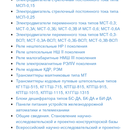
МСП-0,15
Электродвигатель стрелочный постоянного тока типа
МСП-0,25
Электродвигатели переменного тока типов МСТ-0,3;
МСТ-0,ЗА; МСТ-0,ЗБ; МСТ-0,ЗВ И МСТ-0,6; МСТ-0,6А
Электродвигатели переменного тока типов МСТ-0,3-
ВСП; МСТ-0,ЗА-ВСП; МСТ-0,ЗБ-ВСП; МСТ-0,ЗВ-ВСП
Реле нештепсельные НР І поколения
Реле штепсельные НШ II поколения
Реле малогабаритные НМШ III поколения
Реле электромагнитные РЭЛIV поколения
Реле кодовые КДР, РЭМ
Трансмиттеры маятниковые типа МТ
Трансмиттеры кодовые путевые штепсельные типов
КГ1ТШ-515, КГ1ТШ-715, КПТШ-815, КПТШ-915,
КПТШ-1015, КПТШ-1115, К1ГГШ-1315
Блоки дешифратора типов БС-ДА, БК-ДА и БИ-ДА
Панели питания устройств железнодорожной
автоматики и телемеханики
Общие сведения. Становление научно-
исследовательской и проектно-конструкторской базы
Всероссийский научно-исследовательский и проектно-