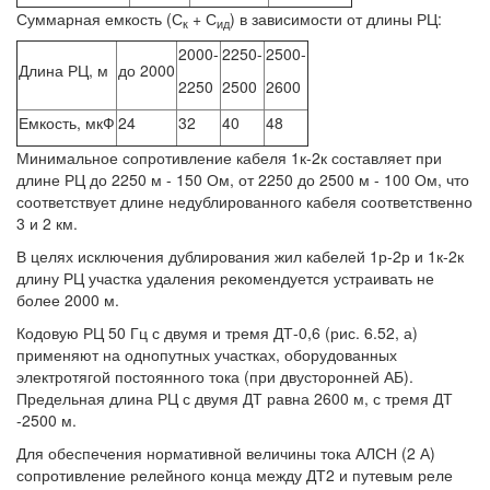
Суммарная емкость (С
+ С
) в зависимости от длины РЦ:
к
ид
2000-
2250-
2500-
Длина РЦ, м
до 2000
2250
2500
2600
Емкость, мкФ
24
32
40
48
Минимальное сопротивление кабеля 1к-2к составляет при
длине РЦ до 2250 м - 150 Ом, от 2250 до 2500 м - 100 Ом, что
соответствует длине недублированного кабеля соответственно
3 и 2 км.
В целях исключения дублирования жил кабелей 1р-2р и 1к-2к
длину РЦ участка удаления рекомендуется устраивать не
более 2000 м.
Кодовую РЦ 50 Гц с двумя и тремя ДТ-0,6 (рис. 6.52, а)
применяют на однопутных участках, оборудованных
электротягой постоянного тока (при двусторонней АБ).
Предельная длина РЦ с двумя ДТ равна 2600 м, с тремя ДТ
-2500 м.
Для обеспечения нормативной величины тока АЛСН (2 А)
сопротивление релейного конца между ДТ2 и путевым реле