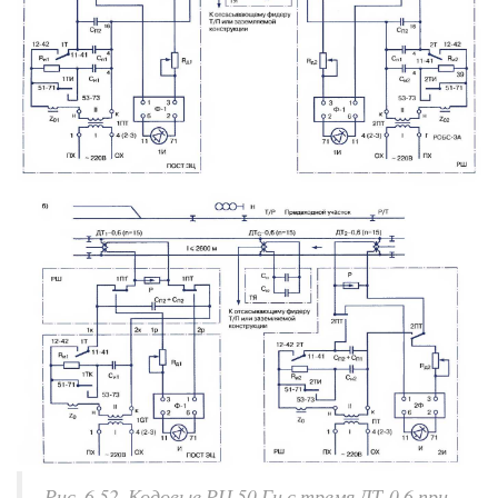
Рис. 6.52. Кодовые РЦ 50 Гц с тремя ДТ-0,6 при