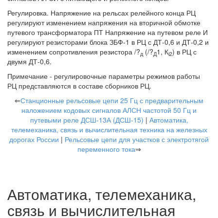
Регулировка. Напряжение на рельсах релейного конца РЦ
регулируют изменением напряжения на вторичной обмотке
путевого трансформатора ПТ Напряжение на путевом реле И
регулируют резисторами блока ЗБФ-1 в РЦ с ДТ-0,6 и ДТ-0,2 и
изменением сопротивления резистора /?
(/?
1, К
) в РЦ с
д
Д
і2
двумя ДТ-0,6.
Примечание - регулировочные параметры режимов работы
РЦ представляются в составе сборников РЦ.
⇐
Станционные рельсовые цепи 25 Гц с предварительным
наложением кодовых сигналов АЛСН частотой 50 Гц и
путевыми реле ДСШ-13А (ДСШ-15)
|
Автоматика,
телемеханика, связь и вычислительная техника на железных
дорогах России
|
Рельсовые цепи для участков с электротягой
переменного тока
⇒
Автоматика, телемеханика,
связь и вычислительная