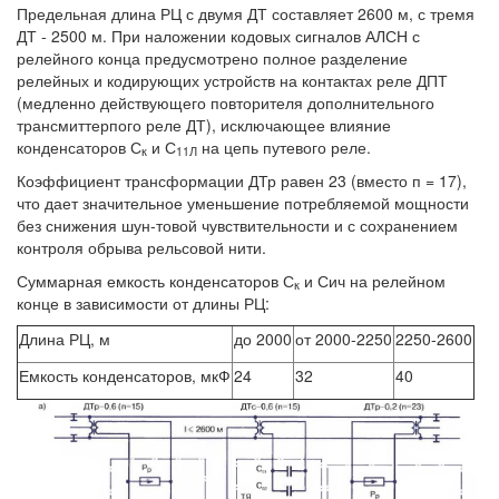
Предельная длина РЦ с двумя ДТ составляет 2600 м, с тремя
ДТ - 2500 м. При наложении кодовых сигналов АЛСН с
релейного конца предусмотрено полное разделение
релейных и кодирующих устройств на контактах реле ДПТ
(медленно действующего повторителя дополнительного
трансмиттерпого реле ДТ), исключающее влияние
конденсаторов С
и С
на цепь путевого реле.
к
11Л
Коэффициент трансформации ДТр равен 23 (вместо п = 17),
что дает значительное уменьшение потребляемой мощности
без снижения шун-товой чувствительности и с сохранением
контроля обрыва рельсовой нити.
Суммарная емкость конденсаторов С
и Сич на релейном
к
конце в зависимости от длины РЦ:
Длина РЦ, м
до 2000
от 2000-2250
2250-2600
Емкость конденсаторов, мкФ
24
32
40