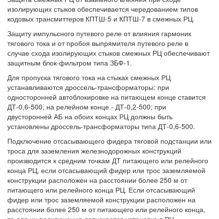
изолирующих стыков обеспечивается чередованием типов
кодовых трансмиттеров КПТШ-5 и КПТШ-7 в смежных РЦ.
Защиту импульсного путевого реле от влияния гармоник
тягового тока и от пробоя выпрямителя путевого реле в
случае схода изолирующих стыков смежных РЦ обеспечивают
защитным блок-фильтром типа ЗБФ-1.
Для пропуска тягового тока на стыках смежных РЦ
устанавливаются дроссель-трансформаторы: при
односторонней автоблокировке на питающем конце ставится
ДТ-0,6-500, на релейном конце - ДТ-0,2-500; при
двусторонней АБ на обоих концах РЦ должны быть
установлены дроссель-трансформаторы типа ДТ-0,6-500.
Подключение отсасывающего фидера тяговой подстанции или
троса для заземления железнодорожных конструкций
производится к средним точкам ДТ питающего или релейного
конца РЦ, если отсасывающий фидер или трос заземляемой
конструкции расположен на расстоянии более 250 м от
питающего или релейного конца РЦ. Если отсасывающий
фидер или трос заземляемой конструкции расположен на
расстоянии более 250 м от питающего или релейного конца,
то для их подключения допускается установка в РЦ