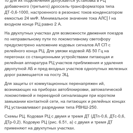
добавочного (третьего) дроссель-трансформатора типа
ДТ-0,6-1000, настроенного в резонанс токов конденсатором
емкостью 24 мкФ. Минимальное значение тока АЛС] I на
входном конце РЦ равно 2 А.
На двухпутных участках для возможности движения поездов
по неправильному пути по локомотивному светофору
предусмотрено наложение кодовых сигналов АЛ СП с
релейного конца РЦ. Для увязки кодовой АБ 50 Гц на
перегонах со станционными устройствами питающая и
релейная аппаратура РЦ участков приближения и удаления
двухпутной АБ и пред-входных участков однопутных железных
дорог размещается на посту ЭЦ.
Для защиты от коммутационных перенапряжен ий,
возникающих на приборах автоблокировки, автоматической
локомотивной и переездной сигнализации при коротком
замыкании контактной сети, на питающих и релейных концах
РЦ устанавливают разрядники типа РВНШ-250.
Схемы РЦ. Кодовая РЦ с двумя и тремя ДТ (ДТп-0,6, ДТс-0,6,
ДТр-0,2). Кодовую РЦ (рис. 6.51, а) с двумя и тремя ДТ
применяют на двухпутных участках.