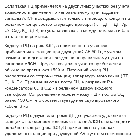
Если такая РЦ применяется на двухпутных участках без учета
возможности движения по неправильному пути, кодовые
сигналы АЛСН накладываются только с питающего конца и на
релейном конце соответствующие приборы (КТ, ДПТ; ДТ, 7
,
К
Ск, Сид, К
, ДТИ) не устанавливают, а между точками а и б, в
щ
и г ставят перемычки.
Кодовую РЦ на рис. 6.51, а применяют на участках
приближения к станции при двухпутной АБ 50 Гц с учетом
возможности движения поездов по неправильному пути по
сигналам АЛСН. І Іредельная длина участка приближения
обычно не превышает 1500 м. Питающий конец РЦ
расположен со стороны станции; аппаратуру этого конца (ПТ,
С
, К, ТИ, Т) размещают на посту ЭЦ, а разрядник Р и
и
конденсаторы С„і и С„2 - в релейном шкафу входного
светофора. Сопротивление кабеля между РШ и постом ЭЦ
равно 150 Ом, что соответствует длине сдублированного
кабеля 3 км.
Кодовую РЦ с двумя или тремя ДТ для участков удаления от
станции с наложением кодовых сигналов АЛСН с питающего и
релейного концов (рис. 6.51,6) применяют на участках
удаления от станции при двухпутной АБ с учетом возможности