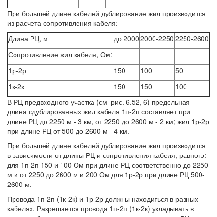
При большей длине кабелей дублирование жил производится
из расчета сопротивления кабеля:
Длина РЦ, м
до 2000
2000-2250
2250-2600
Сопротивление жил кабеля, Ом:
1р-2р
150
100
50
1к-2к
150
150
100
В РЦ предвходного участка (см. рис. 6.52, 6) предельная
длина сдублированных жил кабеля 1п-2п составляет при
длине РЦ до 2250 м - 3 км, от 2250 до 2600 м - 2 км; жил 1р-2р
при длине РЦ от 500 до 2600 м - 4 км.
При большей длине кабелей дублирование жил производится
в зависимости от длины РЦ и сопротивления кабеля, равного:
для 1п-2п 150 и 100 Ом при длине РЦ соответственно до 2250
м и от 2250 до 2600 м и 200 Ом для 1р-2р при длине РЦ 500-
2600 м.
Провода 1п-2п (1к-2к) и 1р-2р должны находиться в разных
кабелях. Разрешается провода 1п-2п (1к-2к) укладывать в