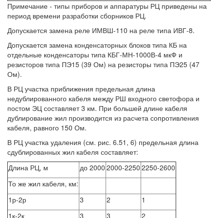
Примечание - типы приборов и аппаратуры РЦ приведены на
период времени разработки сборников РЦ.
Допускается замена реле ИМВШ-110 на реле типа ИВГ-8.
Допускается замена конденсаторных блоков типа КБ на
отдельные конденсаторы типа КБГ-МН-1000В-4 мкФ и
резисторов типа ПЭ15 (39 Ом) на резисторы типа ПЭ25 (47
Ом).
В РЦ участка приближения предельная длина
недублированного кабеля между РШ входного светофора и
постом ЭЦ составляет 3 км. При большей длине кабеля
дублирование жил производится из расчета сопротивления
кабеля, равного 150 Ом.
В РЦ участка удаления (см. рис. 6.51, 6) предельная длина
сдублированных жил кабеля составляет:
Длина РЦ, м
до 2000
2000-2250
2250-2600
То же жил кабеля, км:
1р-2р
3
2
1
1к-2к
3
3
2