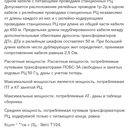
одном кабеле с питающими проводами станционных РЦ.
Допускается расположение релейных проводов 1р-2р в одном
кабеле с релейными проводами станционных РЦ независимо
от длины каждого из них и с релейно-кодирующими
проводами станционных РЦ при длине их общей части кабеля
до 650 м. Предельная длина недублированного кабеля между
дополнительными обмотками дроссель-трансформаторов
ДТп, ДТр и релейным шкафом составляет 50 м. При большей
длине кабеля число дублирующих жил определяют, принимая
сопротивление кабеля равным 2,5 Ом.
Расчетные мощности. Расчетные мощности, потребляемые
путевыми трансформаторами ПОБС-ЗА свободных и занятых
кодовых РЦ 50 Гц, даны с учетом потерь.
Максимальной мощностью является мощность, потребляемая
ПТ и КТ занятой РЦ.
Максимальные мощности, потребляемые АТ, даны в таблице
сборника.
Средняя мощность, потребляемая путевым трансформатором
РЦ, кодируемой только с питающего конца, равна:
=
5с
пт
*^св + (S
- Sen) T’i/24,
Р
3