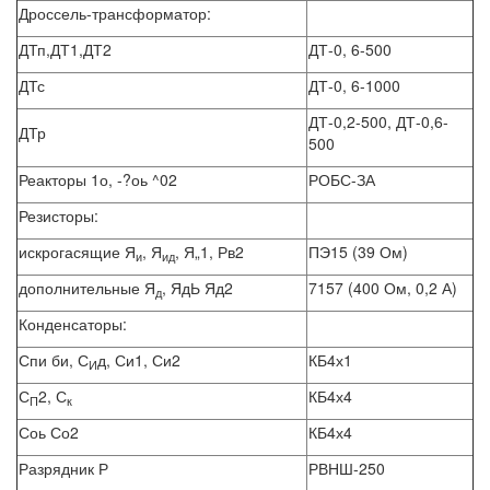
Дроссель-трансформатор:
ДТп,ДТ1,ДТ2
ДТ-0, 6-500
ДТс
ДТ-0, 6-1000
ДТ-0,2-500, ДТ-0,6-
ДТр
500
Реакторы 1о, -?оь ^02
РОБС-ЗА
Резисторы:
искрогасящие Я
, Я
, Я„1, Рв2
ПЭ15 (39 Ом)
и
ид
дополнительные Я
, ЯдЬ Яд2
7157 (400 Ом, 0,2 А)
д
Конденсаторы:
Спи би, С
д, Си1, Си2
КБ4х1
И
С
2, С
КБ4х4
П
к
Соь Со2
КБ4х4
Разрядник Р
РВНШ-250