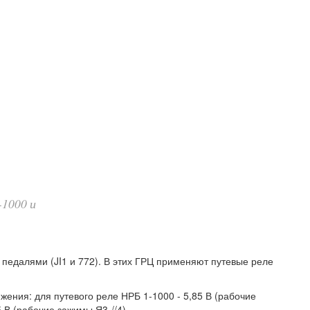
-1000 и
 педалями (JI1 и 772). В этих ГРЦ применяют путевые реле
ения: для путевого реле НРБ 1-1000 - 5,85 В (рабочие
 В (рабочие зажимы Я3-//4).