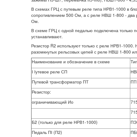
В схемах ГРЦ с путевым реле типа НРВ1-1000 в бло
сопротивлением 500 Ом, а с реле НВШ 1-800 - два
Ом.
В схеме ГРЦ с одной педалью подключена только п
устанавливают.
Резистор R2 используют только с реле НРВ1-1000.
разомкнутых рельсовых цепей с реле НВШ 1-800 и
Наименование и обозначение в схеме
Ти
І Іутевое реле СП
НВ
Путевой трансформатор ПТ
ПТ
Резистор:
ограничивающий Ио
715
715
Б2 (только для реле НРВ1-1000)
ПЭ
Педаль ПІ (П2)
ПБ