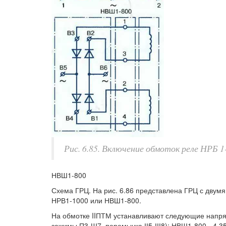
Рис. 6.85. Включение обмоток реле НРБ 1
НВШ1-800
Схема ГРЦ. На рис. 6.86 представлена ГРЦ с двумя
НРВ1-1000 или НВШ1-800.
На обмотке IIПТМ устанавливают следующие напряж
зажимы П3-Ш7, перемычка ІІ5-ІІІ8); НВШ1-800 - 4,35