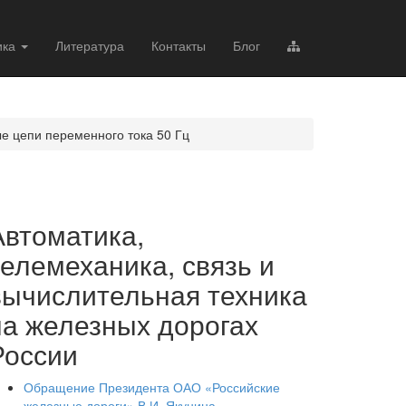
ика
Литература
Контакты
Блог
е цепи переменного тока 50 Гц
Автоматика,
телемеханика, связь и
вычислительная техника
на железных дорогах
России
Обращение Президента ОАО «Российские
железные дороги» В.И. Якунина