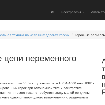
Электровозы
Автомат
тельная техника на железных дорогах России
Горочные рельсовы
 цепи переменного
менного тока 50 Гц с путевыми реле НРВ1-1000 или НВШ1-
ированных горок при автономной тяге и электротяге
лияния тягового тока не требуется ввиду малой ее длины.
 схеме однополупериодного выпрямления с раздельным