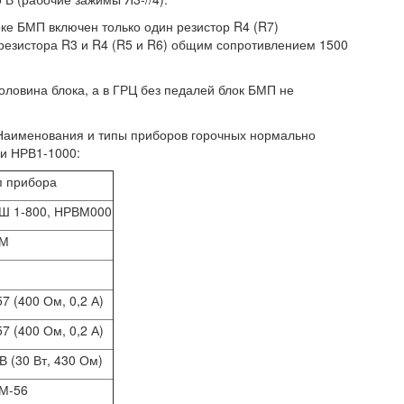
ке БМП включен только один резистор R4 (R7)
 резистора R3 и R4 (R5 и R6) общим сопротивлением 1500
оловина блока, а в ГРЦ без педалей блок БМП не
 Наименования и типы приборов горочных нормально
ли НРВ1-1000:
п прибора
Ш 1-800, НРВМ000
М
7 (400 Ом, 0,2 А)
7 (400 Ом, 0,2 А)
В (30 Вт, 430 Ом)
М-56