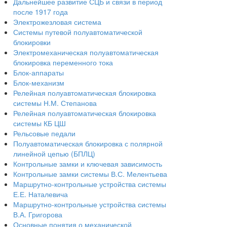
Дальнейшее развитие СЦБ и связи в период
после 1917 года
Электрожезловая система
Системы путевой полуавтоматической
блокировки
Электромеханическая полуавтоматическая
блокировка переменного тока
Блок-аппараты
Блок-механизм
Релейная полуавтоматическая блокировка
системы Н.М. Степанова
Релейная полуавтоматическая блокировка
системы КБ ЦШ
Рельсовые педали
Полуавтоматическая блокировка с полярной
линейной цепью (БПЛЦ)
Контрольные замки и ключевая зависимость
Контрольные замки системы В.С. Мелентьева
Маршрутно-контрольные устройства системы
Е.Е. Наталевича
Маршрутно-контрольные устройства системы
В.А. Григорова
Основные понятия о механической