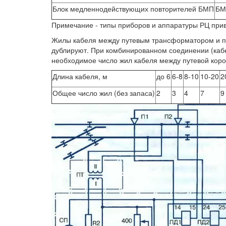
Блок медленнодействующих повторителей БМП
БМ
Примечание - типы приборов и аппаратуры РЦ при
Жилы кабеля между путевым трансформатором и пу
дублируют. При комбинированном соединении (кабе
необходимое число жил кабеля между путевой коро
Длина кабеля, м
до 6
6-8
8-10
10-20
2
Общее число жил (без запаса)
2
3
4
7
9