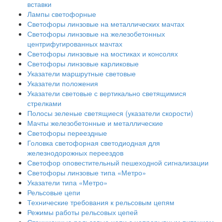
вставки
Лампы светофорные
Светофоры линзовые на металлических мачтах
Светофоры линзовые на железобетонных
центрифугированных мачтах
Светофоры линзовые на мостиках и консолях
Светофоры линзовые карликовые
Указатели маршрутные световые
Указатели положения
Указатели световые с вертикально светящимися
стрелками
Полосы зеленые светящиеся (указатели скорости)
Мачты железобетонные и металлические
Светофоры переездные
Головка светофорная светодиодная для
железнодорожных переездов
Светофор оповестительный пешеходной сигнализации
Светофоры линзовые типа «Метро»
Указатели типа «Метро»
Рельсовые цепи
Технические требования к рельсовым цепям
Режимы работы рельсовых цепей
Станционные рельсовые цепи с непрерывным питанием