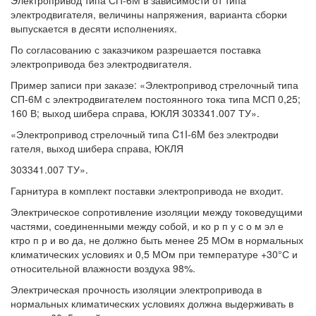
электродвигателя, величины напряжения, варианта сборки
выпускается в десяти исполнениях.
По согласованию с заказчиком разрешается поставка
электропривода без электродвигателя.
Пример записи при заказе: «Электропривод стрелочный типа
СП-6М с электродвигателем постоянного тока типа МСП 0,25;
160 В; выход шибера справа, ЮКЛЯ 303341.007 ТУ».
«Электропривод стрелочный типа C1I-6M без электродви
гателя, выход шибера справа, ЮКЛЯ
303341.007 ТУ».
Гарнитура в комплект поставки электропривода не входит.
Электрическое сопротивление изоляции между токоведущими
частями, соединенными между собой, и ко р п у с о м эл е
ктро п р и во да, не должно быть менее 25 МОм в нормальных
климатических условиях и 0,5 МОм при температуре +30°С и
относительной влажности воздуха 98%.
Электрическая прочность изоляции электропривода в
нормальных климатических условиях должна выдерживать в