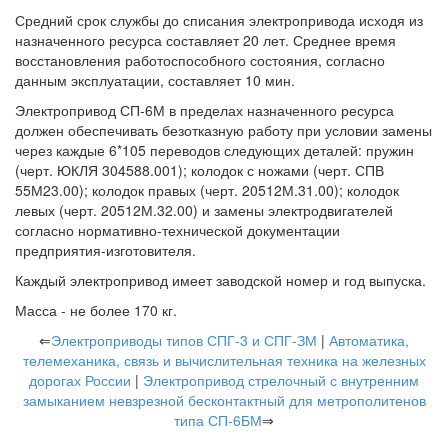
Средний срок службы до списания электропривода исходя из
назначенного ресурса составляет 20 лет. Среднее время
восстановления работоспособного состояния, согласно
данным эксплуатации, составляет 10 мин.
Электропривод СП-6М в пределах назначенного ресурса
должен обеспечивать безотказную работу при условии замены
через каждые 6*105 переводов следующих деталей: пружин
(черт. ЮКЛЯ 304588.001); колодок с ножами (черт. СПВ
55М23.00); колодок правых (черт. 20512М.31.00); колодок
левых (черт. 20512М.32.00) и замены электродвигателей
согласно нормативно-технической документации
предприятия-изготовителя.
Каждый электропривод имеет заводской номер и год выпуска.
Масса - не более 170 кг.
⇐
Электроприводы типов СПГ-3 и СПГ-ЗМ
|
Автоматика,
телемеханика, связь и вычислительная техника на железных
дорогах России
|
Электропривод стрелочный с внутренним
замыканием невзрезной бесконтактный для метрополитенов
типа СП-6БМ
⇒