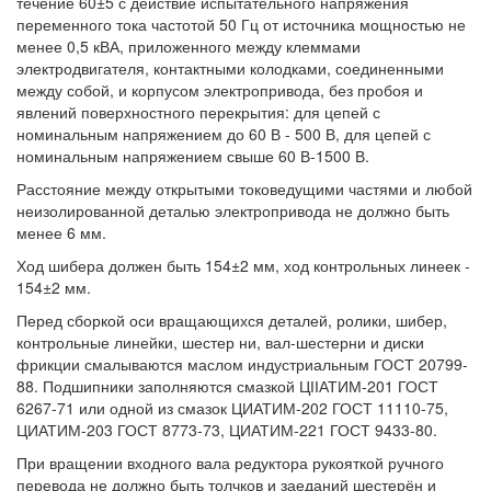
течение 60±5 с действие испытательного напряжения
переменного тока частотой 50 Гц от источника мощностью не
менее 0,5 кВА, приложенного между клеммами
электродвигателя, контактными колодками, соединенными
между собой, и корпусом электропривода, без пробоя и
явлений поверхностного перекрытия: для цепей с
номинальным напряжением до 60 В - 500 В, для цепей с
номинальным напряжением свыше 60 В-1500 В.
Расстояние между открытыми токоведущими частями и любой
неизолированной деталью электропривода не должно быть
менее 6 мм.
Ход шибера должен быть 154±2 мм, ход контрольных линеек -
154±2 мм.
Перед сборкой оси вращающихся деталей, ролики, шибер,
контрольные линейки, шестер ни, вал-шестерни и диски
фрикции смалываются маслом индустриальным ГОСТ 20799-
88. Подшипники заполняются смазкой ЦІІАТИМ-201 ГОСТ
6267-71 или одной из смазок ЦИАТИМ-202 ГОСТ 11110-75,
ЦИАТИМ-203 ГОСТ 8773-73, ЦИАТИМ-221 ГОСТ 9433-80.
При вращении входного вала редуктора рукояткой ручного
перевода не должно быть толчков и заеданий шестерён и