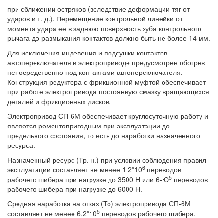
при сближении остряков (вследствие деформации тяг от
ударов и т. д.). Перемещение контрольной линейки от
момента удара ее в заднюю поверхность зуба контрольного
рычага до размыкания контактов должно быть не более 14 мм.
Для исключения индевения и подсушки контактов
автопереключателя в электроприводе предусмотрен обогрев
непосредственно под контактами автопереключателя.
Конструкция редуктора с фрикционной муфтой обеспечивает
при работе электропривода постоянную смазку вращающихся
деталей и фрикционных дисков.
Электропривод СП-6М обеспечивает круглосуточную работу и
является ремонтопригодным при эксплуатации до
предельного состояния, то есть до наработки назначенного
ресурса.
Назначенный ресурс (Тр. н.) при условии соблюдения правил
6
эксплуатации составляет не менее 1,2*10
переводов
5
рабочего шибера при нагрузке до 3500 Н или 6-Ю
переводов
рабочего шибера при нагрузке до 6000 Н.
Средняя наработка на отказ (То) электропривода СП-6М
5
составляет не менее 6,2*10
переводов рабочего шибера.