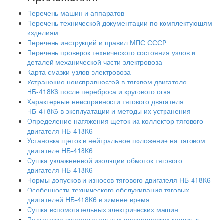
Перечень машин и аппаратов
Перечень технической документации по комплектуюшям
изделиям
Перечень инструкций и правил МПС СССР
Перечень проверок технического состояния узлов и
деталей механической части электровоза
Карта смазки узлов электровоза
Устранение неисправностей в тяговом двигателе
НБ-418К6 после переброса и кругового огня
Характерные неисправности тягового двягателя
НБ-418К6 в эксплуатации и методы их устранения
Определение натяжения щеток иа коллектор тягового
двигателя НБ-418К6
Установка щеток в нейтральное положение на тяговом
двигателе НБ-418К6
Сушка увлажненной изоляции обмоток тягового
двигателя НБ-418К6
Нормы допусков и износов тягового двигателя НБ-418К6
Особенности технического обслуживания тяговых
двигателей НБ-418К6 в зимнее время
Сушка вспомогательных электрических машин
Подготовка вспомогательных электрических машин к