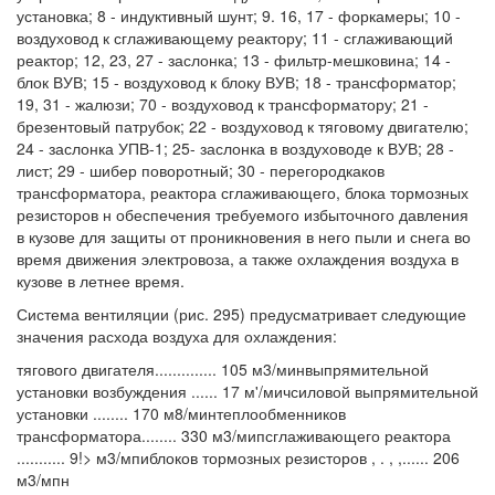
установка; 8 - индуктивный шунт; 9. 16, 17 - форкамеры; 10 -
воздуховод к сглаживающему реактору; 11 - сглаживающий
реактор; 12, 23, 27 - заслонка; 13 - фильтр-мешковина; 14 -
блок ВУВ; 15 - воздуховод к блоку ВУВ; 18 - трансформатор;
19, 31 - жалюзи; 70 - воздуховод к трансформатору; 21 -
брезентовый патрубок; 22 - воздуховод к тяговому двигателю;
24 - заслонка УПВ-1; 25- заслонка в воздуховоде к ВУВ; 28 -
лист; 29 - шибер поворотный; 30 - перегородкаков
трансформатора, реактора сглаживающего, блока тормозных
резисторов н обеспечения требуемого избыточного давления
в кузове для защиты от проникновения в него пыли и снега во
время движения электровоза, а также охлаждения воздуха в
кузове в летнее время.
Система вентиляции (рис. 295) предусматривает следующие
значения расхода воздуха для охлаждения:
тягового двигателя.............. 105 м3/минвыпрямительной
установки возбуждения ...... 17 м'/мичсиловой выпрямительной
установки ........ 170 м8/минтеплообменников
трансформатора........ 330 м3/мипсглаживающего реактора
........... 9!> м3/мпиблоков тормозных резисторов , . , ,...... 206
м3/мпн