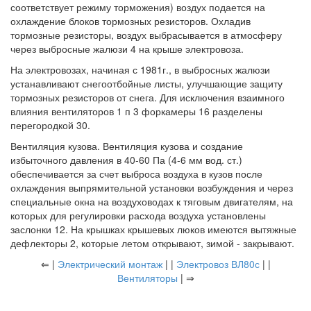
соответствует режиму торможения) воздух подается на
охлаждение блоков тормозных резисторов. Охладив
тормозные резисторы, воздух выбрасывается в атмосферу
через выбросные жалюзи 4 на крыше электровоза.
На электровозах, начиная с 1981г., в выбросных жалюзи
устанавливают снегоотбойные листы, улучшающие защиту
тормозных резисторов от снега. Для исключения взаимного
влияния вентиляторов 1 п 3 форкамеры 16 разделены
перегородкой 30.
Вентиляция кузова. Вентиляция кузова и создание
избыточного давления в 40-60 Па (4-6 мм вод. ст.)
обеспечивается за счет выброса воздуха в кузов после
охлаждения выпрямительной установки возбуждения и через
специальные окна на воздуховодах к тяговым двигателям, на
которых для регулировки расхода воздуха установлены
заслонки 12. На крышках крышевых люков имеются вытяжные
дефлекторы 2, которые летом открывают, зимой - закрывают.
⇐ |
Электрический монтаж
| |
Электровоз ВЛ80с
| |
Вентиляторы
| ⇒