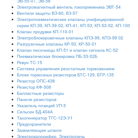
ЭВ-55-07, ЭВ-58
Электромагнитный вентиль токоприемника ЭВТ-54
Вентили защиты ВЗ-60, ВЗ-57
Электропневматические клапаны унифицированной
серии КП-39, КП-39-02, КП-41, КП-53, КП-53-02, КП-100
Клапан продувки КП-110-01
Электроблокировочные клапаны КПЭ-99, КПЭ-99 02
Разгрузочные клапаны КР-50, КР-50-01
Клапан песочницы КП-51 и клапан сигнала КС-52
Пневматическая блокировка ПБ-33-02Б
Ревун ТС-15
Система управления реостатным торможением
Блоки тормозных резисторов БТС-129, БТР-135
Резистор ОПС-438
Резистор КФ-508
Балластные резисторы
Панели резисторов
Указатель позиций УП-5
Сельсин БД-404А
Тахогенератор ТГС-12Э-У1
Предохранители
Заземляющие штанги
Электрокалорифер. Электропечь