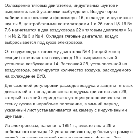
Охлаждение тяговых двигателей, индуктивных шунтов и
выпрямительной установки возбуждения. Воздух через
лабиринтные жалюзи и форкамеры 16, охлаждая индуктивные
шунты 8, центробежными вентиляторами 1 и 26 типа Ц8-19 №
7,6 нагнетается в два воздуховода 22 к тяговым двигателям №
1 и № 2, № 3 и № 4. Охладив тяговые двигатели, воздух
выбрасывается под кузов электровоза.
От воздуховода к тяговому двигателю № 4 (второй конец
секции) ответвляется воздуховод 15 к выпрямительной
установке возбуждения 14. Заслонкой 25, установленной на
воздуховоде, регулируется количество воздуха, расходуемого
на охлаждение ВУВ.
Для сезонной регулировки расходов воздуха и защиты тяговых
двигателей от попадания снега предусматривается лист 28,
который в летний период эксплуатации устанавливается на
стенку кузова в нерабочее положение, в зимний период
указанный лист устанавливается на камеру с индуктивными
шунтами.
Иа электровозах, начиная с 1981 г., вместо листа 28 и
небольшого фильтра 13 устанавливают одну большую рамку с
сеткой, на которую зимой можно установить фильтр. Для