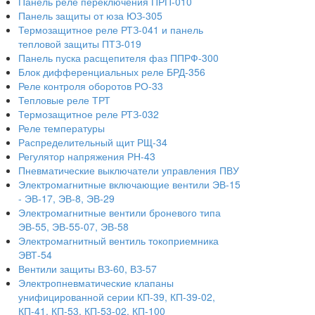
Панель реле переключения ПРП-010
Панель защиты от юза ЮЗ-305
Термозащитное реле РТЗ-041 и панель
тепловой защиты ПТЗ-019
Панель пуска расщепителя фаз ППРФ-300
Блок дифференциальных реле БРД-356
Реле контроля оборотов РО-33
Тепловые реле ТРТ
Термозащитное реле РТЗ-032
Реле температуры
Распределительный щит РЩ-34
Регулятор напряжения РН-43
Пневматические выключатели управления ПВУ
Электромагнитные включающие вентили ЭВ-15
- ЭВ-17, ЭВ-8, ЭВ-29
Электромагнитные вентили броневого типа
ЭВ-55, ЭВ-55-07, ЭВ-58
Электромагнитный вентиль токоприемника
ЭВТ-54
Вентили защиты ВЗ-60, ВЗ-57
Электропневматические клапаны
унифицированной серии КП-39, КП-39-02,
КП-41, КП-53, КП-53-02, КП-100