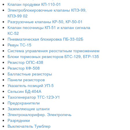
Клапан продувки КП-110-01
Электроблокировочные клапаны КПЭ-99,
КПЭ-99 02
Разгрузочные клапаны КР-50, КР-50-01
Клапан песочницы КП-51 и клапан сигнала
КС-52
Пневматическая блокировка ПБ-33-02Б
Ревун ТС-15
Система управления реостатным торможением
Блоки тормозных резисторов БТС-129, БТР-135
Резистор ОПС-438
Резистор КФ-508
Балластные резисторы
Панели резисторов
Указатель позиций УП-5
Сельсин БД-404А
Тахогенератор ТГС-12Э-У1
Предохранители
Заземляющие штанги
Электрокалорифер. Электропечь
Разрядники
Выключатель Тумблер