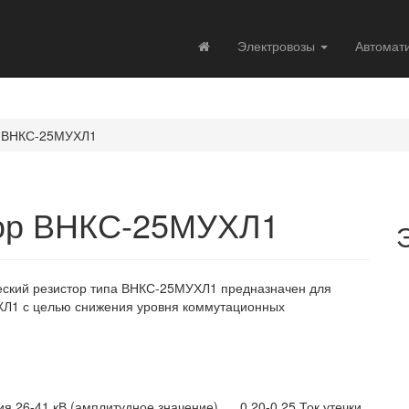
Электровозы
Автомат
р ВНКС-25МУХЛ1
тор ВНКС-25МУХЛ1
еский резистор типа ВНКС-25МУХЛ1 предназначен для
ХЛ1 с целью снижения уровня коммутационных
26-41 кВ (амплитудное значение) .... 0,20-0,25 Ток утечки