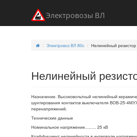
Электровозы ВЛ
Электровоз ВЛ 80с
Нелинейный резисто
Нелинейный резис
Назначение. Высоковольтный нелинейный керамич
шунтирования контактов выключателя ВОВ-25-4МУ
перенапряжений.
Технические данные
Номинальное напряжение......... 25 кВ
Коэффициент нелинейности в интервале напряжения 