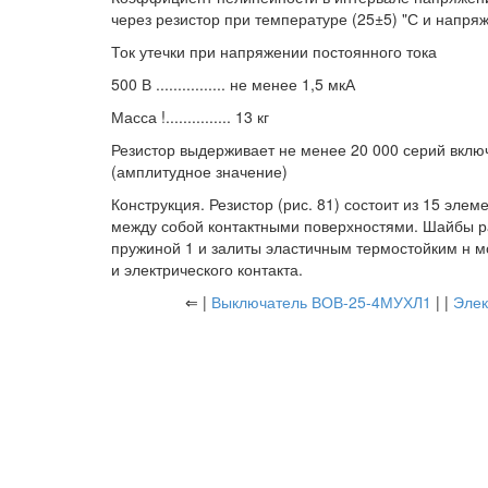
через резистор при температуре (25±5) "С и напряж
Ток утечки при напряжении постоянного тока
500 В ................ не менее 1,5 мкА
Масса !............... 13 кг
Резистор выдерживает не менее 20 000 серий вклю
(амплитудное значение)
Конструкция. Резистор (рис. 81) состоит из 15 эле
между собой контактными поверхностями. Шайбы р
пружиной 1 и залиты эластичным термостойким н 
и электрического контакта.
⇐ |
Выключатель ВОВ-25-4МУХЛ1
| |
Элек