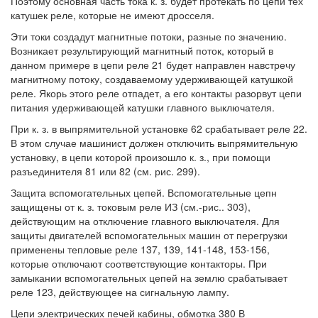
Поэтому основная часть тока к. з. будет протекать по цепи тех
катушек реле, которые не имеют дросселя.
Эти токи создадут магнитные потоки, разные по значению.
Возникает результирующий магнитный поток, который в
данном примере в цепи реле 21 будет направлен навстречу
магнитному потоку, создаваемому удерживающей катушкой
реле. Якорь этого реле отпадет, а его контакты разорвут цепи
питания удерживающей катушки главного выключателя.
При к. з. в выпрямительной установке 62 срабатывает реле 22.
В этом случае машинист должен отключить выпрямительную
установку, в цепи которой произошло к. з., при помощи
разъединителя 81 или 82 (см. рис. 299).
Защита вспомогательных цепей. Вспомогательные цепн
защищены от к. з. токовым реле ИЗ (см.-рис.. 303),
действующим на отключение главного выключателя. Для
защиты двигателей вспомогательных машин от перегрузки
применены тепловые реле 137, 139, 141-148, 153-156,
которые отключают соответствующие контакторы. При
замыкании вспомогательных цепей на землю срабатывает
реле 123, действующее на сигнальную лампу.
Цепи электрических печей кабины, обмотка 380 В