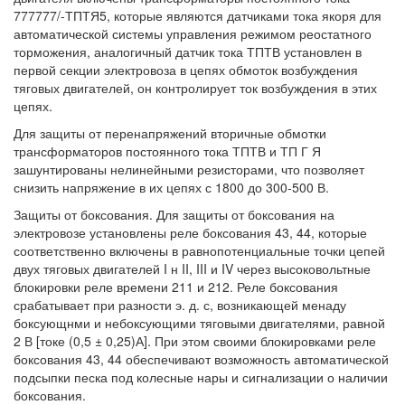
777777/-ТПТЯ5, которые являются датчиками тока якоря для
автоматической системы управления режимом реостатного
торможения, аналогичный датчик тока ТПТВ установлен в
первой секции электровоза в цепях обмоток возбуждения
тяговых двигателей, он контролирует ток возбуждения в этих
цепях.
Для защиты от перенапряжений вторичные обмотки
трансформаторов постоянного тока ТПТВ и ТП Г Я
зашунтированы нелинейными резисторами, что позволяет
снизить напряжение в их цепях с 1800 до 300-500 В.
Защиты от боксования. Для защиты от боксования на
электровозе установлены реле боксования 43, 44, которые
соответственно включены в равнопотенциальные точки цепей
двух тяговых двигателей I н II, III и IV через высоковольтные
блокировки реле времени 211 и 212. Реле боксования
срабатывает при разности э. д. с, возникающей менаду
боксующнми и небоксующими тяговыми двигателями, равной
2 В [токе (0,5 ± 0,25)А]. При этом своими блокировками реле
боксования 43, 44 обеспечивают возможность автоматической
подсыпки песка под колесные нары и сигнализации о наличии
боксования.