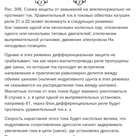
Рис. 306. Схема защиты от замыканий на землюнормально не
протекает ток. Уравнительный ток в токовых обмотках катушек
реле 21 и 22 может возникнуть в следующих режимах:
бок-:ование одной или нескольких колесных пар; отключение
одного или нескольких тяговых двигателей; отключение
выпрямительной установки; движение электровоза На
неходовых позициях.
Однако в этих режимах дифференциальная защита не
срабатывает, так как через магнитопроводы реле пропущены
две шины, по которым ток проходит во встречном
направлении и практически равномерно делится между
обеими шинами (наличие индуктивного шунта в этих режимах
не сказывается на распределении тока между шнпами).
Магнитные потоки от этих токов будут взаимно уничтожаться.
В случае к. з. в цепи одной из выпрямительных установок,
например 61, через блок дифференциальных реле будет
протекать уравнительный ток к. з.
Скорость нарастания этого тока будет настолько велика, что
индуктивное сопротивление дросселя начнет задерживать
увеличение гока в цепи (шине), где установлен дроссель.