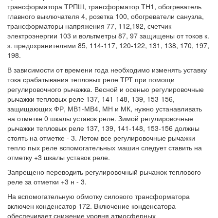
трансформатора ТРПШ, трансформатор ТН1, обогреватель
главного выключателя 4, розетка 100, обогреватели санузла,
трансформаторы напряжения 77, 112,192, счетчик
электроэнергии 103 и вольтметры 87, 97 защищены от токов к.
з. предохранителями 85, 114-117, 120-122, 131, 138, 170, 197,
198.
В зависимости от времени года необходимо изменять уставку
тока срабатывания тепловых реле ТРТ при помощи
регулировочного рычажка. Весной и осенью регулировочные
рычажки тепловых реле 137, 141-148, 139, 153-156,
защищающих ФР, МВ1-МВ4, МН и МК, нужно устанавливать
на отметке 0 шкалы уставок реле. Зимой регулировочные
рычажки тепловых реле 137, 139, 141-148, 153-156 должны
стоять на отметке - 3. Летом все регулировочные рычажки
тепло пых реле вспомогательных машин следует ставить на
отметку +3 шкалы уставок реле.
Запрещено переводить регулировочный рычажок теплового
реле за отметки +3 н - 3.
На вспомогательную обмотку силового трансформатора
включен конденсатор 172. Включение конденсатора
обеспечивает снижение уровня атмосферных