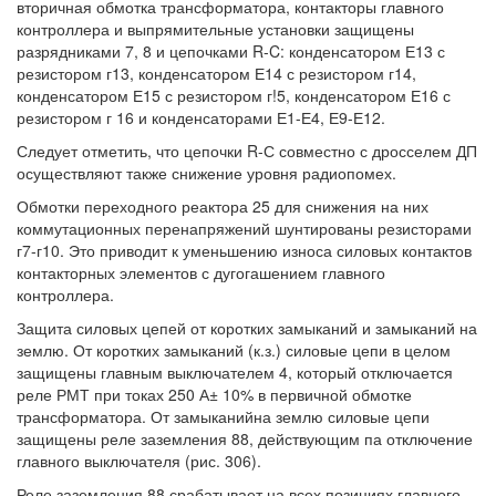
вторичная обмотка трансформатора, контакторы главного
контроллера и выпрямительные установки защищены
разрядниками 7, 8 и цепочками R-C: конденсатором Е13 с
резистором г13, конденсатором Е14 с резистором г14,
конденсатором Е15 с резистором г!5, конденсатором Е16 с
резистором г 16 и конденсаторами Е1-Е4, Е9-Е12.
Следует отметить, что цепочки R-С совместно с дросселем ДП
осуществляют также снижение уровня радиопомех.
Обмотки переходного реактора 25 для снижения на них
коммутационных перенапряжений шунтированы резисторами
г7-г10. Это приводит к уменьшению износа силовых контактов
контакторных элементов с дугогашением главного
контроллера.
Защита силовых цепей от коротких замыканий и замыканий на
землю. От коротких замыканий (к.з.) силовые цепи в целом
защищены главным выключателем 4, который отключается
реле РМТ при токах 250 А± 10% в первичной обмотке
трансформатора. От замыканийна землю силовые цепи
защищены реле заземления 88, действующим па отключение
главного выключателя (рис. 306).
Реле заземления 88 срабатывает на всех позициях главного