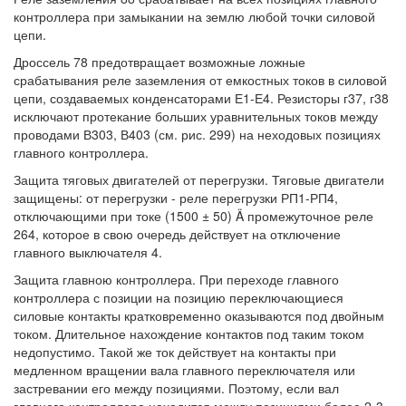
контроллера при замыкании на землю любой точки силовой
цепи.
Дроссель 78 предотвращает возможные ложные
срабатывания реле заземления от емкостных токов в силовой
цепи, создаваемых конденсаторами Е1-Е4. Резисторы г37, г38
исключают протекание больших уравнительных токов между
проводами В303, В403 (см. рис. 299) на неходовых позициях
главного контроллера.
Защита тяговых двигателей от перегрузки. Тяговые двигатели
защищены: от перегрузки - реле перегрузки РП1-РП4,
отключающими при токе (1500 ± 50) Ä промежуточное реле
264, которое в свою очередь действует на отключение
главного выключателя 4.
Защита главною контроллера. При переходе главного
контроллера с позиции на позицию переключающиеся
силовые контакты кратковременно оказываются под двойным
током. Длительное нахождение контактов под таким током
недопустимо. Такой же ток действует на контакты при
медленном вращении вала главного переключателя или
застревании его между позициями. Поэтому, если вал