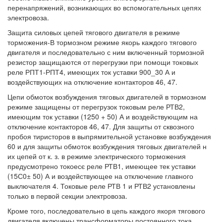
перенапряжений, возникающих во вспомогательных цепях
электровоза.
Защита силовых цепей тягового двигателя в режиме
торможения-В тормозном режиме якорь каждого тягового
двигателя и последовательно с ним включенный тормозной
резистор защищаются от перегрузки при помощи токовых
реле РПТ1-РПТ4, имеющих ток уставки 900_30 А и
воздействующих на отключение контакторов 46, 47.
Цепи обмоток возбуждения тяговых двигателей в тормозном
режиме защищены от перегрузок токовым реле РТВ2,
имеющим ток уставки (1250 + 50) А и воздействующим на
отключение контакторов 46, 47. Для защиты от сквозного
пробоя тиристоров в выпрямительной установке возбуждения
60 и для защиты обмоток возбуждения тяговых двигателей н
их цепей от к. з. в режиме электрического торможения
предусмотрено токоесє реле РТВ1, имеющее тек уставки
(15С0± 50) А и воздействующее на отключение главного
выключателя 4. Токовые реле РТВ 1 и РТВ2 установлены
только в первой секции электровоза.
Кроме того, последовательно в цепь каждого якоря тягового
двигателя включены трансформаторы постоянного тока