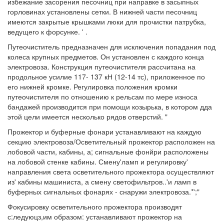
избежание засорения песочниц при направке в засыпных
горловинах установлены сетки. В нижней части песочниц
имеются закрытые крышками люки для прочистки патрубка,
ведущего к форсунке. ' .
Путеочиститель предназначен для исключения попадания под
колеса крупных предметов. Он установлен с каждого конца
электровоза. Конструкция путеочистителя рассчитана на
продольное усилие 117- 137 кН (12-14 тс), приложенное по
его нижней кромке. Регулировка положения кромки
путеочистителя по отношению к рельсам по мере износа
бандажей производится при помощи козырька, в котором дда
этой цели имеется несколько рядов отверстий. "
Прожектор и буферные фонари устанавливают на каждую
секцию электровоза/Осветительный прожектор расположен на
лобовой части, кабины, а; сигнальные фонйри расположены
на лобовой стенке кабины. Смену'ламп и регулировку'
направления света осветительного прожектора осуществляют
из' кабины машиниста, а смену светофильтров..'и ламп в
буферных сигнальных фонарях - снаружи электровоза.*';"
Фокусировку осветительного прожектора производят
с:ледуюцз,им образом: устанавливают прожектор на