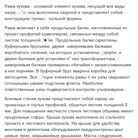
Рама кузова - основной элемент кузова, несущий все виды
нагру-,:.''л, она выполнена сварной и представляет собой
конструкцию прямо-. тыльной формы.
Рама включает в себя продольные балки, изготовленные из
прокат-профилей (швеллеров), связанных между собой
листом толщиной .'■ \ім. Продольные балки скреплены
буферными брусьями, двумя -шворневыми балками
коробчатого сечения, на которых установлены ,:;ворпи, и
двумя балками для установки н* них трансформатора. -
шкворневым балкам приварены обечайки с запрессованными
в них корнями. В буферный брус вварена коробка для
автосцепки. Все : :\чцне элементы рамы п ее узлы сваривают
сплошными швами подслоем флюса. Наиболее
ответственные узлы подвергаются контролю ультразвуком.
Боковые стенки кузова представляют собой каркас из
прокатных я гнутых профилей, обшитых листом толщиной 2
мм. Для повышения жесткости стенок листовая обшивка имеет
продольные гофры. Крыша кузова выполнена из стального
проката и листового материала. На крыше для удобства
монтажа и демонтажа оборудования предусмотрены крыг
шевые люки, закрываемые крышками. Места соединения