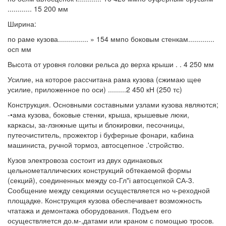
............ 15 200 мм
Ширина:
по раме кузова............... » 154 ммпо боковым стенкам.............
осп мм
Высота от уровня головки рельса до верха крыши . . 4 250 мм
Усилие, на которое рассчитана рама кузова (сжимаю щее
усилие, приложенное по оси) .........2 450 кН (250 тс)
Конструкция. Основными составными узлами кузова являются;
-•ама кузова, боковые стенки, крыша, крышевые люки,
каркасы, за-лзнжные щиты и блокировки, песочницы,
путеочиститель, прожектор і буферные фонари, кабина
машиниста, ручной тормоз, автосцепное .'стройство.
Кузов электровоза состоит из двух одинаковых
цельнометаллических конструкций обтекаемой формы
(секций), соединенных между со-Гл"і автосцепкой СА-3.
Сообщение между секциями осуществляется но ч-реходной
площадке. Конструкция кузова обеспечивает возможность
чтатажа и демонтажа оборудования. Подъем его
осуществляется до.м-,датами или краном с помощью тросов.