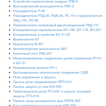
Устройство переключения воздуха УПВ-5
Высоковольтный разъединитель РВН-2
Разъединитель Р-45
Разъединители РТД-20, РШК-56, РС-15 и переключатели
ПВЦ-100, ПО-82
Переключатель кулачковый двухпозиционный ПКД-141
Блокировочные переключатели БП-149, БП-179, БП-207
Блокировочное устройство БУ-01-02
Выключатели КУ
Выключатель В-007
Автоматические выключатели А63
Кнопочный пост ПКЕ-251
Межэлектровозное соединение цепей управления РУ-51
и ШУ-21
Низковольтная розетка РН-1
Высоковольтное штепсельное соединение СШВ
Реле управления и защиты
Панель реле переключения ПРП-010
Панель защиты от юза ЮЗ-305
Термозащитное реле РТЗ-041 и панель тепловой
защиты ПТЗ-019
Панель пуска расщепителя фаз ППРФ-300
Блок дифференциальных реле БРД-356