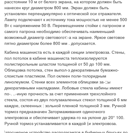
расстоянии 10 м от белого экрана, на котором должен быть
нанесен круг диаметром 800 мм. Экран должен быть
установлен перпендикулярно к оптической оси отражателя.
Лампу подключают к источнику тока мощностью не менее 500
Вт с напряжением 50 В. Перемещением стойки с патроном и
самого патрона необходимо обеспечивать наименьший
возможный диаметр световогот:-а на экране. Яркое световое
пятно диаметром более 800 мм . допускается.
Кабина машиниста есть в каждой секции электровоза. Стены,
пол потолок в кабине машиниста теплоизолируются
полистирольным шластом толщиной от 50 до 100 мм.
Облицовка потолка, стен выпол-з декоративным бумажно-
слоистым пластиком. Пол оклеен поли-тхлоридным
линолеумом. Стенки всех элементов облицовки за-:;ы
декоративными накладками. Лобовые стекла кабины имеют
по-. ..-иную прочность за счет применения трехслойного
стекла, состоя-из двух полузакаленных стекол толщиной 6 мм
каждое, склеенных : зольной пленкой толщиной 3 мм. Ручной
тормоз предназначен Затормаживания одиночного
электровоза и обеспечивает удержа-го на уклоне до 20° 100.
Ручной тормоз устанавливается в каждой (и электровоза.
\зтосцепное устройство располагается в буферных брусьях по