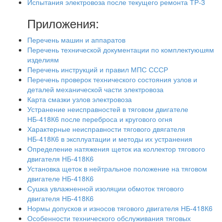
Испытания электровоза после текущего ремонта ТР-3
Приложения:
Перечень машин и аппаратов
Перечень технической документации по комплектуюшям
изделиям
Перечень инструкций и правил МПС СССР
Перечень проверок технического состояния узлов и
деталей механической части электровоза
Карта смазки узлов электровоза
Устранение неисправностей в тяговом двигателе
НБ-418К6 после переброса и кругового огня
Характерные неисправности тягового двягателя
НБ-418К6 в эксплуатации и методы их устранения
Определение натяжения щеток иа коллектор тягового
двигателя НБ-418К6
Установка щеток в нейтральное положение на тяговом
двигателе НБ-418К6
Сушка увлажненной изоляции обмоток тягового
двигателя НБ-418К6
Нормы допусков и износов тягового двигателя НБ-418К6
Особенности технического обслуживания тяговых