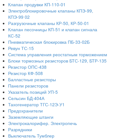
Клапан продувки КП-110-01
Электроблокировочные клапаны КПЭ-99,
КПЭ-99 02
Разгрузочные клапаны КР-50, КР-50-01
Клапан песочницы КП-51 и клапан сигнала
КС-52
Пневматическая блокировка ПБ-33-02Б
Ревун ТС-15
Система управления реостатным торможением
Блоки тормозных резисторов БТС-129, БТР-135
Резистор ОПС-438
Резистор КФ-508
Балластные резисторы
Панели резисторов
Указатель позиций УП-5
Сельсин БД-404А
Тахогенератор ТГС-12Э-У1
Предохранители
Заземляющие штанги
Электрокалорифер. Электропечь
Разрядники
Выключатель Тумблер