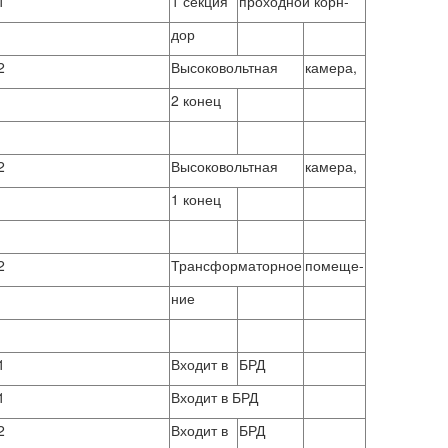
1
1 секция
проходной корн-
дор
2
Высоковольтная
камера,
2 конец
2
Высоковольтная
камера,
1 конец
2
Трансформаторное
помеще-
ние
1
Входит в
БРД
1
Входит в БРД
2
Входит в
БРД