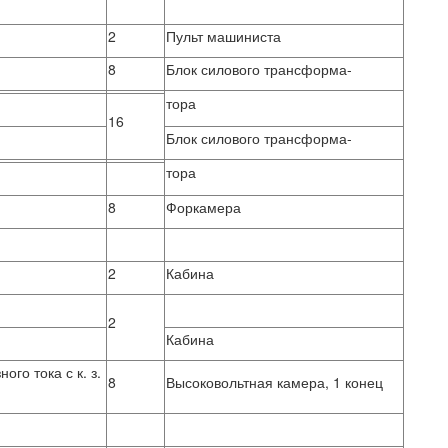
2
Пульт машиниста
8
Блок силового трансформа-
тора
16
Блок силового трансформа-
тора
8
Форкамера
2
Кабина
2
Кабина
го тока с к. з.
8
Высоковольтная камера, 1 конец