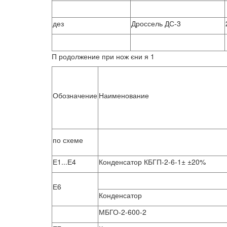
дез
Дроссель ДС-3
П родолжение при нож єни я 1
Обозначение
Наименование
по схеме
Е1...Е4
Конденсатор КБГП-2-6-1± ±20%
Е6
Конденсатор
МБГО-2-600-2