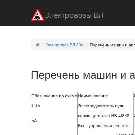
Электровозы ВЛ
Электровоз ВЛ 80с
Перечень машин и ап
Перечень машин и 
Обозначение по схеме
Наименование
1-1V
Электродвигатель пуль-
сирующего тока НБ-4І8К6
БА
Блок управления реостат-