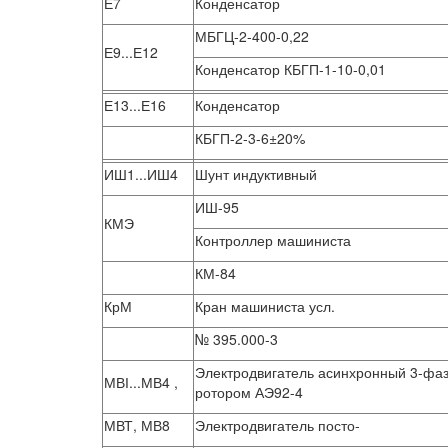
Е7
Конденсатор
МБГЦ-2-400-0,22
Е9...Е12
Конденсатор КБГП-1-10-0,01
Е13...Е16
Конденсатор
КБГП-2-3-6±20%
ИШ1...ИШ4
Шунт индуктивный
ИШ-95
КМЭ
Контроллер машиниста
КМ-84
КрМ
Кран машиниста усл.
№ 395.000-3
Электродвигатель асинхронный 3-фазно
МВІ...МВ4 ,
ротором АЭ92-4
МВТ, МВ8
Электродвигатель посто-