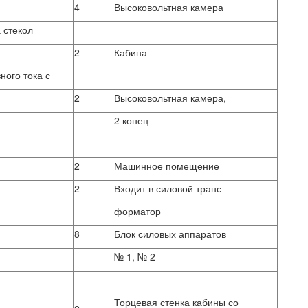
4
Высоковольтная камера
 стекол
2
Кабина
ного тока с
2
Высоковольтная камера,
2 конец
2
Машинное помещение
2
Входит в силовой транс-
форматор
8
Блок силовых аппаратов
№ 1, № 2
Торцевая стенка кабины со