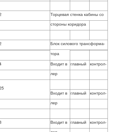
2
Торцевая стенка кабины со
стороны коридора
2
Блок силового трансформа-
тора
4
Входит в
главный
контрол-
лер
25
Входит в
главный
контрол-
лер
3
Входит в
главный
контрол-
лер