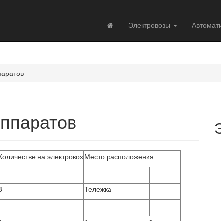
Электровозы
Автомат
паратов
аппаратов
Количестве на электровоз
Место расположения
8
Тележка