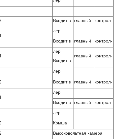
2
Входит в
главный
контрол-
лер
1
Входит в
главный
контрол-
лер
1
главный
контрол-
Входит в
лер
2
Входит в
главный
контрол-
лер
1
Входит в
главный
контрол-
лер
2
Крыша
2
Высоковольтная камера.