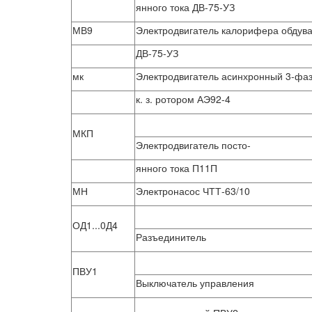
янного тока ДВ-75-УЗ
МВ9
Электродвигатель калорифера обдува
ДВ-75-УЗ
мк
Электродвигатель асинхронный 3-фаз
к. з. ротором АЭ92-4
МКП
Электродвигатель посто-
янного тока П11П
МН
Электронасос ЧТТ-63/10
ОД1...0Д4
Разъединитель
ПВУ1
Выключатель управления