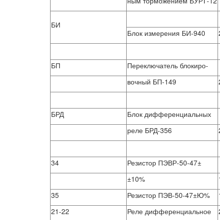
ным торможением БУРТ-12
БИ
Блок измерения БИ-940
БП
Переключатель блокиро-
вочный БП-149
БРД
Блок дифференциальных
реле БРД-356
34
Резистор ПЭВР-50-47±
±10%
35
Резистор ПЭВ-50-47±Ю%
21-22
Реле дифференциальное