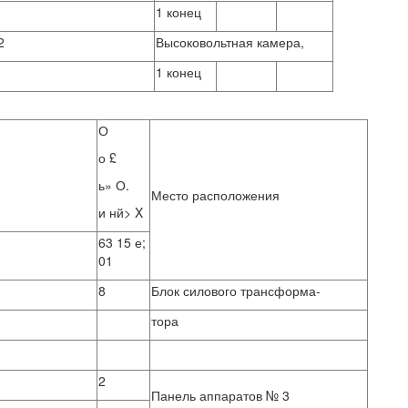
1 конец
2
Высоковольтная камера,
1 конец
О
о £
ь» О.
Место расположения
и нй> X
63 15 е;
01
8
Блок силового трансформа-
тора
2
Панель аппаратов № 3