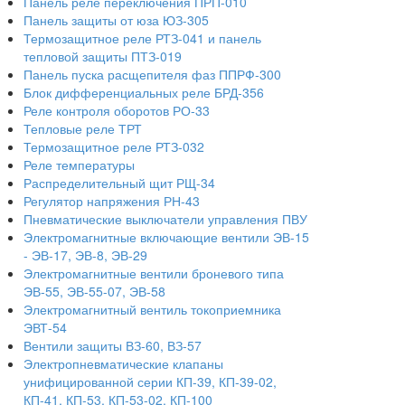
Панель реле переключения ПРП-010
Панель защиты от юза ЮЗ-305
Термозащитное реле РТЗ-041 и панель
тепловой защиты ПТЗ-019
Панель пуска расщепителя фаз ППРФ-300
Блок дифференциальных реле БРД-356
Реле контроля оборотов РО-33
Тепловые реле ТРТ
Термозащитное реле РТЗ-032
Реле температуры
Распределительный щит РЩ-34
Регулятор напряжения РН-43
Пневматические выключатели управления ПВУ
Электромагнитные включающие вентили ЭВ-15
- ЭВ-17, ЭВ-8, ЭВ-29
Электромагнитные вентили броневого типа
ЭВ-55, ЭВ-55-07, ЭВ-58
Электромагнитный вентиль токоприемника
ЭВТ-54
Вентили защиты ВЗ-60, ВЗ-57
Электропневматические клапаны
унифицированной серии КП-39, КП-39-02,
КП-41, КП-53, КП-53-02, КП-100