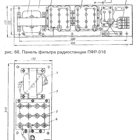
рис. 66. Панель фильтра радиостанции ПФР-016