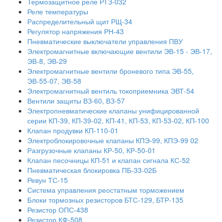
Термозащитное реле РТЗ-032
Реле температуры
Распределительный щит РЩ-34
Регулятор напряжения РН-43
Пневматические выключатели управления ПВУ
Электромагнитные включающие вентили ЭВ-15 - ЭВ-17,
ЭВ-8, ЭВ-29
Электромагнитные вентили броневого типа ЭВ-55,
ЭВ-55-07, ЭВ-58
Электромагнитный вентиль токоприемника ЭВТ-54
Вентили защиты ВЗ-60, ВЗ-57
Электропневматические клапаны унифицированной
серии КП-39, КП-39-02, КП-41, КП-53, КП-53-02, КП-100
Клапан продувки КП-110-01
Электроблокировочные клапаны КПЭ-99, КПЭ-99 02
Разгрузочные клапаны КР-50, КР-50-01
Клапан песочницы КП-51 и клапан сигнала КС-52
Пневматическая блокировка ПБ-33-02Б
Ревун ТС-15
Система управления реостатным торможением
Блоки тормозных резисторов БТС-129, БТР-135
Резистор ОПС-438
Резистор КФ-508