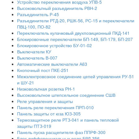
Устройство переключения воздуха УПВ-5
Высоковольтный разъединитель РВН-2
Разъединитель Р-45
Разъединители РТД-20, РШК-56, РС-15 и переключатели
ПВЦ-100, ПО-82
Переключатель кулачковый двухпозиционный ПКД-141
Блокировочные переключатели БП-149, БП-179, БП-207
Блокировочное устройство БУ-01-02
Выключатели КУ
Выключатель В-007
Автоматические выключатели А63
Кнопочный пост ПКЕ-251
Межэлектровозное соединение цепей управления РУ-51
и ШУ-21
Низковольтная розетка РН-1
Высоковольтное штепсельное соединение СШВ
Реле управления и защиты
Панель реле переключения ПРП-010
Панель защиты от юза ЮЗ-305
Термозащитное реле РТЗ-041 и панель тепловой
защиты ПТЗ-019
Панель пуска расщепителя фаз ППРФ-300
Блок дифференциальных реле БРД-356