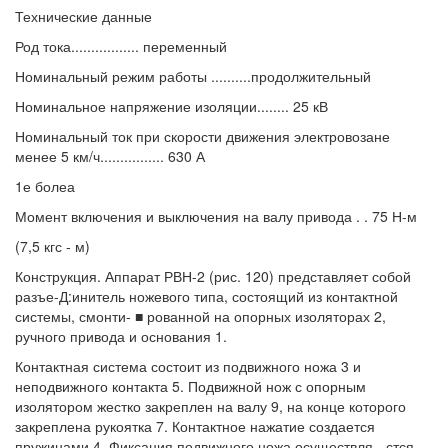
Технические данные
Род тока................. переменный
Номинальный режим работы ..........продолжительный
Номинальное напряжение изоляции........ 25 кВ
Номинальный ток при скорости движения электровозане
менее 5 км/ч................ 630 А
1е болеа
Момент включения и выключения на валу привода . . 75 Н-м
(7,5 кгс - м)
Конструкция. Аппарат РВН-2 (рис. 120) представляет собой
разъе-Д:инитель ножевого типа, состоящий из контактной
системы, смонти- ■ рованной на опорных изоляторах 2,
ручного привода и основания 1.
Контактная система состоит из подвижного ножа 3 и
неподвижного контакта 5. Подвижной нож с опорным
изолятором жестко закреплен на валу 9, на конце которого
закреплена рукоятка 7. Контактное нажатие создается
пружинами 4. Фиксация подвижного ножа осуществля-. стся