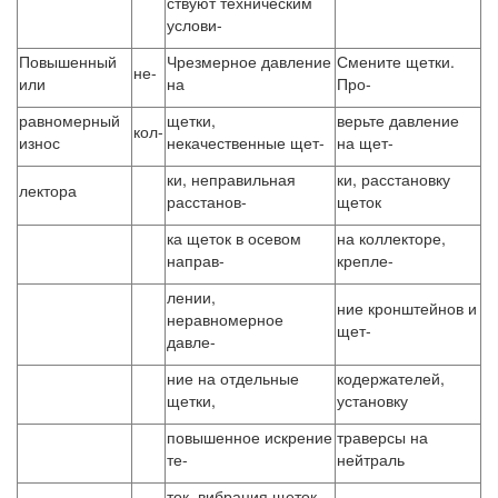
ствуют техническим
услови-
Повышенный
Чрезмерное давление
Смените щетки.
не-
или
на
Про-
равномерный
щетки,
верьте давление
кол-
износ
некачественные щет-
на щет-
ки, неправильная
ки, расстановку
лектора
расстанов-
щеток
ка щеток в осевом
на коллекторе,
направ-
крепле-
лении,
ние кронштейнов и
неравномерное
щет-
давле-
ние на отдельные
кодержателей,
щетки,
установку
повышенное искрение
траверсы на
те-
нейтраль
ток, вибрация щеток