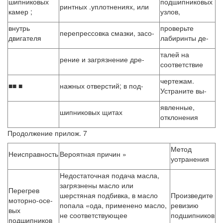
шипниковых
подшипниковых
ринтных .уплотнениях, или
камер ;
узлов,
внутрь
проверьте
перепрессовка смазки, засо-
двигателя
лабиринты де-
талей на
рение и загрязнение дре-
соответствие
чертежам.
■■ ■
нажных отверстий; в под-
Устраните вы-
явленные,
шипниковых щитах
отклонения
Продолжение прилож. 7
Метод
Неисправность
Вероятная причин »
уотранения
Недостаточная подача масла,
загрязнены масло или
Перегрев
шерстяная подбивка, в масло
Произведите
моторно-осе-
попала «ода, применено масло,
ревизию
вых
не соответствующее
подшипников
подшипников