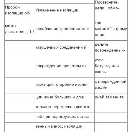
Прозвоните,
Пробой
цели: .обмо-
Увлажнение изоляции.
изоляции об-
ток
моток
ослабление крепления меж-
мегаом*1«трому
двигателя _ 1 !
опре-
делите
катушечиых соединений и
поврежденный-
узел.
повреждение при, этом их
Катушку.или
якорь
с поврежденной
изоляции, старение изоля-
изоля-
ции из-за больших н дли-
цией замените
тельных перегревов,двигате-
чей при,перегрузках, естест-
венный износ, изоляции,