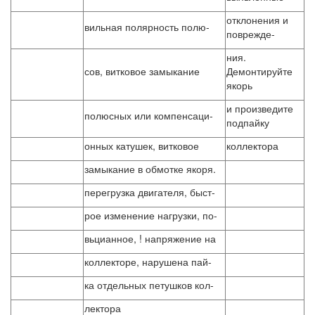
отклонения и
вильная полярность полю-
поврежде-
ния.
сов, витковое замыкание
Демонтируйте
якорь
и произведите
полюсных или компенсаци-
подпайку
онных катушек, витковое
коллектора
замыкание в обмотке якоря.
перегрузка двигателя, быст-
рое изменение нагрузки, по-
вьцианное, ! напряжение на
коллекторе, нарушена пай-
ка отдельных петушков кол-
лектора