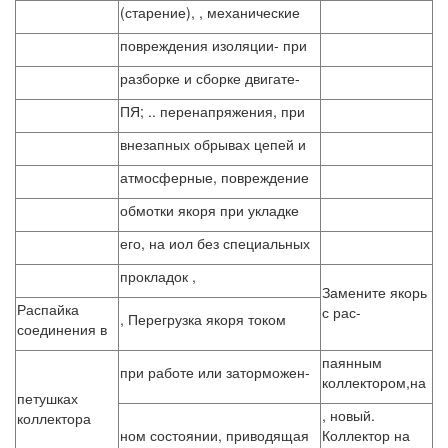
(старение), , механические
повреждения изоляции- при
разборке и сборке двигате-
ПЯ; .. перенапряжения, при
внезапных обрывах цепей и
атмосферные, повреждение
обмотки якоря при укладке
его, на иол без специальных
прокладок ,
Замените якорь
Распайка
с рас-
, Перегрузка якоря током
соединения в
паянным
при работе или заторможен-
коллектором,на
петушках
, новый.
коллектора
ном состоянии, приводящая
Коллектор на