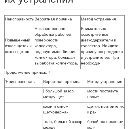
Неисправность
Вероятная причина
Метод устранения
Некачественная
Внимательно
обработка рабочей
осмотрите все
Повышенный
поверхности
щеткодержатели и
износ щеток и
коллектора,
коллектор. Найдите
сколы щеток
недопустимое биение
причину повреждения
коллектора, большая
и устраните ее. При
выработка коллектора,
необходи-
Продолжение прилож. 7
'Неисправность
Вероятная причина
Метод устранения
| большой зазор
мости поставьте
между щет-
новые
ками и окном
щетки, притрите их
щеткодержа-
к ра-
теля, большой зазор
бочей поверхности
между
кол-