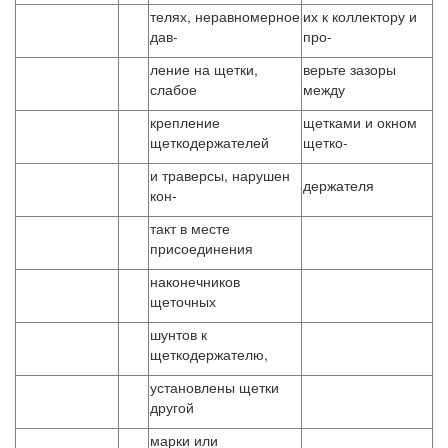
телях, неравномерное
их к коллектору и
дав-
про-
ление на щетки,
верьте зазоры
слабое
между
крепление
щетками и окном
щеткодержателей
щетко-
и траверсы, нарушен
держателя
кон-
такт в месте
присоединения
наконечников
щеточных
шунтов к
щеткодержателю,
установлены щетки
другой
марки или