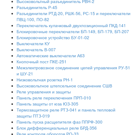
Высоковольтный разъединитель РВН-2
Разъединитель Р-45
Разъединители РТД-20, РШК-56, РС-15 и переключатели
ПВЦ-100, ПО-82
Переключатель кулачковый двухпозиционный ПКД-141
Блокировочные переключатели БП-149, БП-179, БП-207
Блокировочное устройство БУ-01-02
Выключатели КУ
Выключатель В-007
Автоматические выключатели А63
Кнопочный пост ПКЕ-251
Межэлектровозное соединение цепей управления РУ-51
и ШУ-21
Низковольтная розетка РН-1
Высоковольтное штепсельное соединение СШВ
Реле управления и защиты
Панель реле переключения ПРП-010
Панель защиты от юза ЮЗ-305
Термозащитное реле РТЗ-041 и панель тепловой
защиты ПТЗ-019
Панель пуска расщепителя фаз ППРФ-300
Блок дифференциальных реле БРД-356
Реле контроля оборотов РО-33