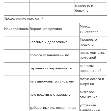
спирте или
бензине
Продолжение прилож. 7
Метод
Неисправность
Вероятная причина
устранения
Проверьте
Главные и добавочные
правиль-
ность монтажа;
полюса установлены по
полюсной
системы,
окружности неравномерно,
проверьте об-
мотки остова и
не выдержаны установлен-
якоря на
витковое
ные воздушные зазоры у
замыкание,
устраните
добавочных полюсов, непра-
выявленные