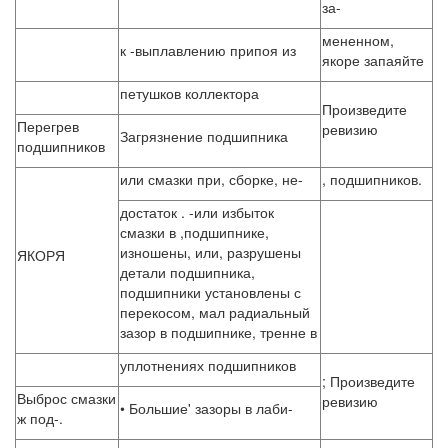
за-
мененном,
к -выплавлению припоя из
якоре запаяйте
петушков коллектора
Произведите
Перегрев
ревизию
Загрязнение подшипника
подшипников
или смазки при, сборке, не-
, подшипников.
достаток . -или избыток
смазки в ,подшипнике,
изношены, или, разрушены
ЯКОРЯ
детали подшипника,
подшипники установлены с
перекосом, мал радиальный
зазор в подшипнике, тренне в
уплотнениях подшипников
; Произведите
Выброс смазки
ревизию
• Большие' зазоры в лаби-
ж под-.