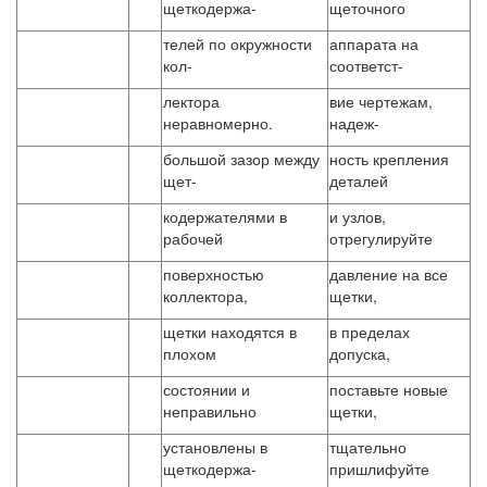
щеткодержа-
щеточного
телей по окружности
аппарата на
кол-
соответст-
лектора
вие чертежам,
неравномерно.
надеж-
большой зазор между
ность крепления
щет-
деталей
кодержателями в
и узлов,
рабочей
отрегулируйте
поверхностью
давление на все
коллектора,
щетки,
щетки находятся в
в пределах
плохом
допуска,
состоянии и
поставьте новые
неправильно
щетки,
установлены в
тщательно
щеткодержа-
пришлифуйте