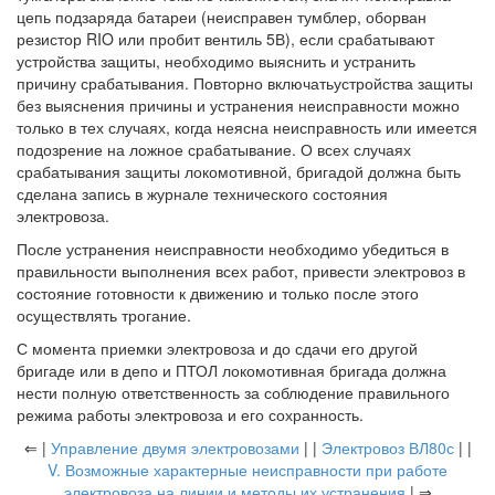
цепь подзаряда батареи (неисправен тумблер, оборван
резистор RIO или пробит вентиль 5В), если срабатывают
устройства защиты, необходимо выяснить и устранить
причину срабатывания. Повторно включатьустройства защиты
без выяснения причины и устранения неисправности можно
только в тех случаях, когда неясна неисправность или имеется
подозрение на ложное срабатывание. О всех случаях
срабатывания защиты локомотивной, бригадой должна быть
сделана запись в журнале технического состояния
электровоза.
После устранения неисправности необходимо убедиться в
правильности выполнения всех работ, привести электровоз в
состояние готовности к движению и только после этого
осуществлять трогание.
С момента приемки электровоза и до сдачи его другой
бригаде или в депо и ПТОЛ локомотивная бригада должна
нести полную ответственность за соблюдение правильного
режима работы электровоза и его сохранность.
⇐ |
Управление двумя электровозами
| |
Электровоз ВЛ80с
| |
V. Возможные характерные неисправности при работе
электровоза на линии и методы их устранения
| ⇒