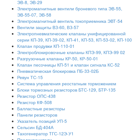
ЭВ-8, ЭВ-29
Электромагнитные вентили броневого типа ЭВ-55,
ЭВ-55-07, ЭВ-58
Электромагнитный вентиль токоприемника ЭВТ-54
Вентили защиты ВЗ-60, ВЗ-57
Электропневматические клапаны унифицированной
серии КП-39, КП-39-02, КП-41, КП-53, КП-53-02, КП-100
Клапан продувки КП-110-01
Электроблокировочные клапаны КПЭ-99, КПЭ-99 02
Разгрузочные клапаны КР-50, КР-50-01
Клапан песочницы КП-51 и клапан сигнала КС-52
Пневматическая блокировка ПБ-33-02Б
Ревун ТС-15
Система управления реостатным торможением
Блоки тормозных резисторов БТС-129, БТР-135
Резистор ОПС-438
Резистор КФ-508
Балластные резисторы
Панели резисторов
Указатель позиций УП-5
Сельсин БД-404А
Тахогенератор ТГС-12Э-У1
Предохранители