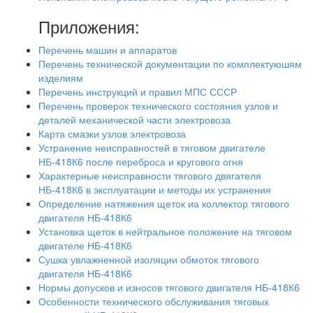
Приложения:
Перечень машин и аппаратов
Перечень технической документации по комплектуюшям
изделиям
Перечень инструкций и правил МПС СССР
Перечень проверок технического состояния узлов и
деталей механической части электровоза
Карта смазки узлов электровоза
Устранение неисправностей в тяговом двигателе
НБ-418К6 после переброса и кругового огня
Характерные неисправности тягового двягателя
НБ-418К6 в эксплуатации и методы их устранения
Определение натяжения щеток иа коллектор тягового
двигателя НБ-418К6
Установка щеток в нейтральное положение на тяговом
двигателе НБ-418К6
Сушка увлажненной изоляции обмоток тягового
двигателя НБ-418К6
Нормы допусков и износов тягового двигателя НБ-418К6
Особенности технического обслуживания тяговых