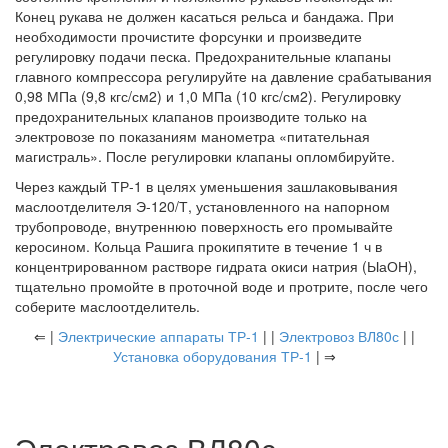
Конец рукава не должен касаться рельса и бандажа. При
необходимости прочистите форсунки и произведите
регулировку подачи песка. Предохранительные клапаны
главного компрессора регулируйте на давление срабатывания
0,98 МПа (9,8 кгс/см2) и 1,0 МПа (10 кгс/см2). Регулировку
предохранительных клапанов производите только на
электровозе по показаниям манометра «питательная
магистраль». После регулировки клапаны опломбируйте.
Через каждый ТР-1 в целях уменьшения зашлаковывания
маслоотделителя Э-120/Т, установленного на напорном
трубопроводе, внутреннюю поверхность его промывайте
керосином. Кольца Рашига прокипятите в течение 1 ч в
концентрированном растворе гидрата окиси натрия (ЫаОН),
тщательно промойте в проточной воде и протрите, после чего
соберите маслоотделитель.
⇐ |
Электрические аппараты ТР-1
| |
Электровоз ВЛ80с
| |
Установка оборудования ТР-1
| ⇒