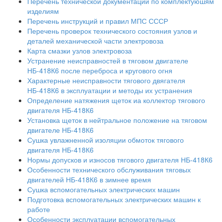
Перечень технической документации по комплектуюшям
изделиям
Перечень инструкций и правил МПС СССР
Перечень проверок технического состояния узлов и
деталей механической части электровоза
Карта смазки узлов электровоза
Устранение неисправностей в тяговом двигателе
НБ-418К6 после переброса и кругового огня
Характерные неисправности тягового двягателя
НБ-418К6 в эксплуатации и методы их устранения
Определение натяжения щеток иа коллектор тягового
двигателя НБ-418К6
Установка щеток в нейтральное положение на тяговом
двигателе НБ-418К6
Сушка увлажненной изоляции обмоток тягового
двигателя НБ-418К6
Нормы допусков и износов тягового двигателя НБ-418К6
Особенности технического обслуживания тяговых
двигателей НБ-418К6 в зимнее время
Сушка вспомогательных электрических машин
Подготовка вспомогательных электрических машин к
работе
Особенности эксплуатации вспомогательных