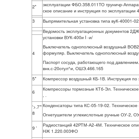
эксплуатации ФБО.358.011ТО труничр-Аппарат
2*
ское описание и инструкция по эксплуатации 4
3
Выпрямительная установка типа вуК-40001-02
Ведомость эксплуатационных документов 2ДЖ
установки ВУК-400и I -и/
Выключатель однополюсный воздушный ВОВ25-
формуляр. Выключатель однополюсный возду
4
Паспорт сосуда, работающего под давлением.
внк.с-20отул^и, ОШЭ.466.165
5*
Компрессор воздушный КБ-1В. Инструкция по 
Компрессоры тормозные КТб-Эл. Техническое 
6
, .
Конденсаторы типа КС-05-19-02. Техническое 
'>.7*'
8
Огнетушители углекислотные ручные ОУ-2, ОУ
Радиостанций 42РТМ-А2-4М. Техническое опис
9 '
НЖ 1.220.003ФО