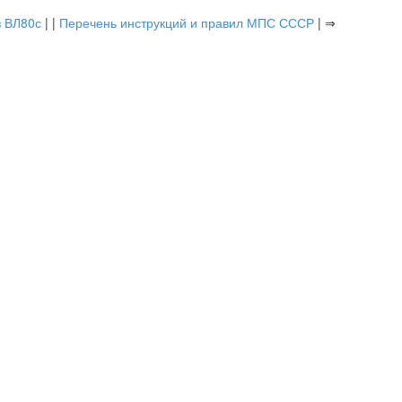
з ВЛ80с
| |
Перечень инструкций и правил МПС СССР
| ⇒