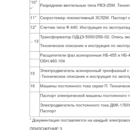
'10*
Разрядники вентильные типа РВЭ-25М. Технич
• '
11*
Скоростемер локомотивный ЗСЛ2М. Паспорт и
12*
Счетчик типа Ф.440. Инструкция по эксплуата
Трансформатор ОДЦЭ-5000/25Б-02. Опись экс
.- 13
Техническое описание и инструкция по эксплу
Расщепители фаз асинхронные НБ-455 и НБ-45
ОБН.460.104
Электродвигатель асинхронный трехфазный с к
15
-Техническое описание и инструкция по экспл
16
Машины постоянного тока серии П. Техническо
Паспорт электрической машины постоянного т
Электродвигатель постоянного тока ДМК-1/50У
Паспорт
* Документация поставляется на каждый электровоз 
ПРИЛОЖЕНИЕ 3