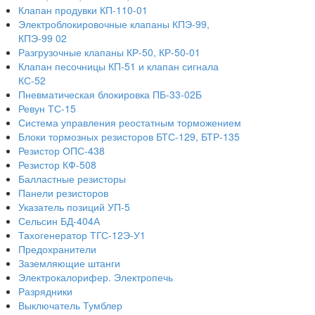
Клапан продувки КП-110-01
Электроблокировочные клапаны КПЭ-99,
КПЭ-99 02
Разгрузочные клапаны КР-50, КР-50-01
Клапан песочницы КП-51 и клапан сигнала
КС-52
Пневматическая блокировка ПБ-33-02Б
Ревун ТС-15
Система управления реостатным торможением
Блоки тормозных резисторов БТС-129, БТР-135
Резистор ОПС-438
Резистор КФ-508
Балластные резисторы
Панели резисторов
Указатель позиций УП-5
Сельсин БД-404А
Тахогенератор ТГС-12Э-У1
Предохранители
Заземляющие штанги
Электрокалорифер. Электропечь
Разрядники
Выключатель Тумблер