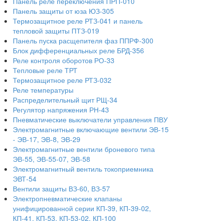
Панель реле переключения ПРП-010
Панель защиты от юза ЮЗ-305
Термозащитное реле РТЗ-041 и панель
тепловой защиты ПТЗ-019
Панель пуска расщепителя фаз ППРФ-300
Блок дифференциальных реле БРД-356
Реле контроля оборотов РО-33
Тепловые реле ТРТ
Термозащитное реле РТЗ-032
Реле температуры
Распределительный щит РЩ-34
Регулятор напряжения РН-43
Пневматические выключатели управления ПВУ
Электромагнитные включающие вентили ЭВ-15
- ЭВ-17, ЭВ-8, ЭВ-29
Электромагнитные вентили броневого типа
ЭВ-55, ЭВ-55-07, ЭВ-58
Электромагнитный вентиль токоприемника
ЭВТ-54
Вентили защиты ВЗ-60, ВЗ-57
Электропневматические клапаны
унифицированной серии КП-39, КП-39-02,
КП-41, КП-53, КП-53-02, КП-100