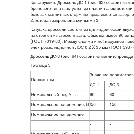
Конструкция. Дроссель ДС-1 (рис. 63) состоит из м
броневого типа шихтуется из пластин электротехни
боковых магнитных стержнях ярма имеется зазор, 
2, которая закреплена клиньями 3.
Катушка дросселя состоит из цилиндрической двух
изготовлен из стеклопласта. Обмотка имеет 90 вит
(ГОСТ 7019-80). Между слоями и но: наружной пов
электроизоляционной ЛЭС 0,2 X 35 мм (ГОСТ 5937-
Дроссель ДС-3 (рис. 64) состоит из магнитопровода 
Таблица 5
Значение параметров
Параметры
ДС-1
ДС-3
Номинальный ток, А . . .
90
60
Номинальное напряжение, В
!50
150
Номинальное напряжение
-
-
Индуктивность, мГн, при