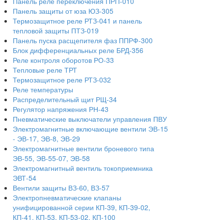
Панель реле переключения ПРП-010
Панель защиты от юза ЮЗ-305
Термозащитное реле РТЗ-041 и панель
тепловой защиты ПТЗ-019
Панель пуска расщепителя фаз ППРФ-300
Блок дифференциальных реле БРД-356
Реле контроля оборотов РО-33
Тепловые реле ТРТ
Термозащитное реле РТЗ-032
Реле температуры
Распределительный щит РЩ-34
Регулятор напряжения РН-43
Пневматические выключатели управления ПВУ
Электромагнитные включающие вентили ЭВ-15
- ЭВ-17, ЭВ-8, ЭВ-29
Электромагнитные вентили броневого типа
ЭВ-55, ЭВ-55-07, ЭВ-58
Электромагнитный вентиль токоприемника
ЭВТ-54
Вентили защиты ВЗ-60, ВЗ-57
Электропневматические клапаны
унифицированной серии КП-39, КП-39-02,
КП-41, КП-53, КП-53-02, КП-100