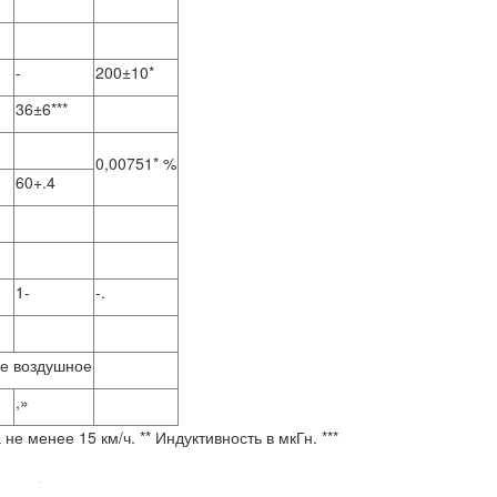
-
200±10*
36±6***
0,00751* %
60+.4
1-
-.
ое воздушное
,»
е менее 15 км/ч. ** Индуктивность в мкГн. ***