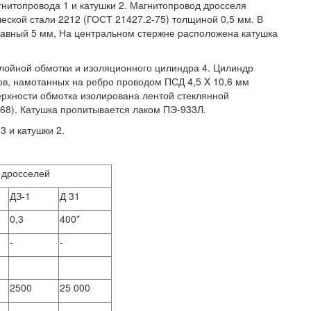
агнитопровода 1 и катушки 2. Магнитопровод дросселя
ческой стали 2212 (ГОСТ 21427.2-75) толщиной 0,5 мм. В
равный 5 мм, На центральном стержне расположена катушка
слойной обмотки и изоляционного цилиндра 4. Цилиндр
ков, намотанных на ребро проводом ПСД 4,5 X 10,6 мм
ерхности обмотка изолирована лентой стеклянной
68). Катушка пропитывается лаком ПЭ-933Л.
3 и катушки 2.
 дросселей
ДЗ-1
Д 31
0,3
400*
-
-
2500
25 000