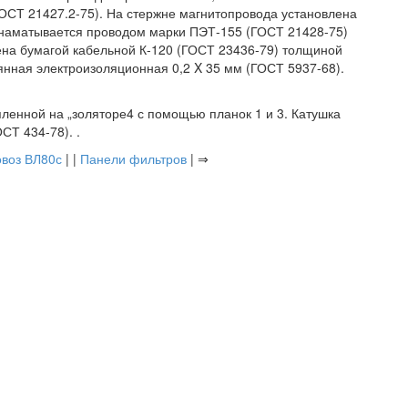
ГОСТ 21427.2-75). На стержне магнитопровода установлена
 наматывается проводом марки ПЭТ-155 (ГОСТ 21428-75)
на бумагой кабельной К-120 (ГОСТ 23436-79) толщиной
лянная электроизоляционная 0,2 X 35 мм (ГОСТ 5937-68).
репленной на „золяторе4 с помощью планок 1 и 3. Катушка
СТ 434-78). .
овоз ВЛ80с
| |
Панели фильтров
| ⇒