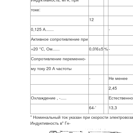
токе:
12
0,125 А.......
-
Активное сопротивление при
+20 °С, Ом......
0,0!6±5
%
-
Сопротивление переменно-
му току 20 А частоты
-
Не менее
2,45
Охлаждение , -.....
Естественн
64-'
13,3
* Номинальный ток указан при скорости электровоза н
Индуктивность в" Гн-