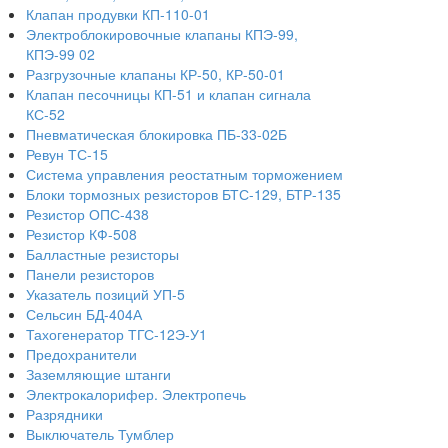
Клапан продувки КП-110-01
Электроблокировочные клапаны КПЭ-99,
КПЭ-99 02
Разгрузочные клапаны КР-50, КР-50-01
Клапан песочницы КП-51 и клапан сигнала
КС-52
Пневматическая блокировка ПБ-33-02Б
Ревун ТС-15
Система управления реостатным торможением
Блоки тормозных резисторов БТС-129, БТР-135
Резистор ОПС-438
Резистор КФ-508
Балластные резисторы
Панели резисторов
Указатель позиций УП-5
Сельсин БД-404А
Тахогенератор ТГС-12Э-У1
Предохранители
Заземляющие штанги
Электрокалорифер. Электропечь
Разрядники
Выключатель Тумблер