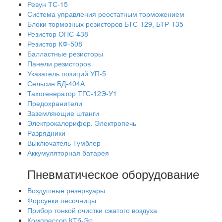
Ревун ТС-15
Система управления реостатным торможением
Блоки тормозных резисторов БТС-129, БТР-135
Резистор ОПС-438
Резистор КФ-508
Балластные резисторы
Панели резисторов
Указатель позиций УП-5
Сельсин БД-404А
Тахогенератор ТГС-12Э-У1
Предохранители
Заземляющие штанги
Электрокалорифер. Электропечь
Разрядники
Выключатель Тумблер
Аккумуляторная батарея
Пневматическое оборудование
Воздушные резервуары
Форсунки песочницы
Прибор тонкой очистки сжатого воздуха
Компрессор КТб-Эл