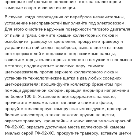
проверьте нейтральное положение теток на коллекторе и
замерьте сопротивление изоляции.
В случае, когда повреждения от переброса незначительны,
устранение неисправностей выполняйте под электровозом.
Для этого очистите наружные поверхности тягового двигателя
от пыли и грязи, снимите крышки коллекторных люков и
освободите траверсу от крепления, прокрутите траверсу н
устраните на ней следы переброса, выньте щетки нз гнезд
щеткодержателей и подложите под нажимные пальцы,
зачистите торцы коллекторных пластин н петушки от наплывов
металла; поддомкратьте колесную пару, снимите
щеткодержатель против верхнего коллекторного люка и
установите технологические щетки в два любых соседних
щеткодержателя; прошлифуйте коллектор брезентом при
помощи деревянной колодки, вращая якорь-при напряжении
не более 100 В. Установите щеткодержатель на место,
прочистите межламельные канавки и снимите фаски,
продуйте коллекторную камеру сжатым воздухом, проверьте
биение коллектора, а также нажатие пружин на щетки;
окрасьте траверсу, кронштейны и конус якоря эмалью красной
ГФ-92-ХС, окрасьте доступные места коллекторной камеры
эмалью серой ГФ-92-ХС, прокрутите траверсу, вставьте щетки