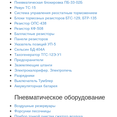
Пневматическая блокировка ПБ-33-02Б
Ревун ТС-15
Система управления реостатным торможением
Блоки тормозных резисторов БТС-129, БТР-135
Резистор ОПС-438
Резистор КФ-508
Балластные резисторы
Панели резисторов
Указатель позиций УП-5
Сельсин БД-404А
Тахогенератор ТГС-12Э-У1
Предохранители
Заземляющие штанги
Электрокалорифер. Электропечь
Разрядники
Выключатель Тумблер
Аккумуляторная батарея
Пневматическое оборудование
Воздушные резервуары
Форсунки песочницы
Прибор тонкой очистки сжатого воздуха