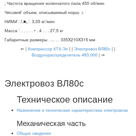
; Частота вращения коленчатого пала 450 об/мин
Чясовой' объем, описываемый норш- >
НИМИ :.!,■„.'. 3,05 м'/мин
Масса '. . . . . . • . 4 . . . 27,5 кг
Габаритные размеры . ... . . 335X210X315 мм
⇐ |
Компрессор КТб-Эл
| |
Электровоз ВЛ80с
| |
Воздухораспределитель 483.000
| ⇒
Электровоз ВЛ80с
Техническое описание
Назначение и техническая характеристика электровоза
Механическая часть
Общие сведения