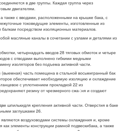
соединяются в две группы. Каждая группа через
говым двигателям.
 также с вводами, расположенными на крышке бака, с
межуточные токоведущие элементы, изготовленные из
м балкам посредством изоляционных материалов.
обой масляные каналы в сочетании с узлами и деталями из
обмотки, четырнадцать вводов 28 тяговых обмоток и четыре
вводов с отводами выполнено гибкими медными
амену изоляторов без подъема активной части.
 (выемная) часть помещена в стальной восьмигранный бак
которое обеспечивает необходимую изоляцию и охлаждение
танцевое с уплотнением прокладкой 22 из
редохраняют резину от чрезмерного сжа-:ня и создают
две шпилькидля крепления активной части. Отверстия в баке
ьными заглушками 26.
и являются воздуховодами системы охлаждения и, кроме
я как элементы конструкции рамной подвескибака, а также