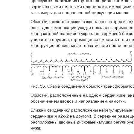
прессуются балками из гнутого профиля с помощь
вертикальными стяжными пластинами, имеющими з
как камеры для направленной циркуляции масла.
Обмотки каждого стержня закреплены на трех изо
реек. Для компенсации усадки прокладок применен
конец которой шарнирно укреплен в ярмовой балке
упирается пружина, стремящаяся сместить его и пр
конструкция обеспечивает практически постоянное 
Рис. 56. Схема соединения обмоток трансформато
Обмотки, расположенные на одном сердечнике, ана
обозначением вводов и направлением намотки.
Ближе к сердечнику расположены нерегулируемые ч
сердечнике и а2-х2 на другом). В середине разме
расположены двойные дисковые катушки регулируем
нужд.