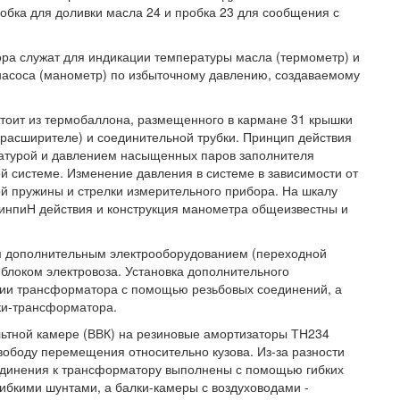
обка для доливки масла 24 и пробка 23 для сообщения с
а служат для индикации температуры масла (термометр) и
асоса (манометр) по избыточному давлению, создаваемому
оит из термобаллона, размещенного в кармане 31 крышки
 расширителе) и соединительной трубки. Принцип действия
атурой и давлением насыщенных паров заполнителя
ой системе. Изменение давления в системе в зависимости от
й пружины и стрелки измерительного прибора. На шкалу
инпиН действия и конструкция манометра общеизвестны и
м дополнительным электрооборудованием (переходной
 блоком электровоза. Установка дополнительного
ции трансформатора с помощью резьбовых соединений, а
вки-трансформатора.
льтной камере (ВВК) на резиновые амортизаторы ТН234
вободу перемещения относительно кузова. Из-за разности
единения к трансформатору выполнены с помощью гибких
бкими шунтами, а балки-камеры с воздуховодами -