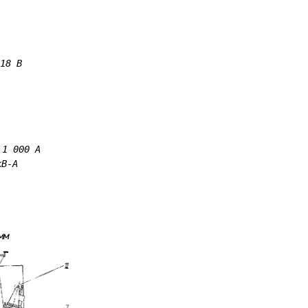
18 В
1 000 А
кВ-А
мм