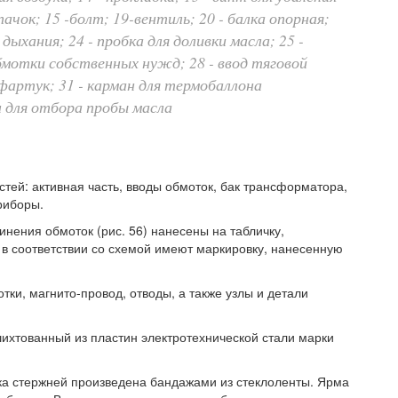
пачок; 15 -болт; 19-вентиль; 20 - балка опорная;
 дыхания; 24 - пробка для доливки масла; 25 -
 обмотки собственных нужд; 28 - ввод тяговой
фартук; 31 - карман для термобаллона
 для отбора пробы масла
тей: активная часть, вводы обмоток, бак трансформатора,
риборы.
нения обмоток (рис. 56) нанесены на табличку,
 в соответствии со схемой имеют маркировку, нанесенную
мотки, магнито-провод, отводы, а также узлы и детали
ихтованный из пластин электротехнической стали марки
жка стержней произведена бандажами из стеклоленты. Ярма