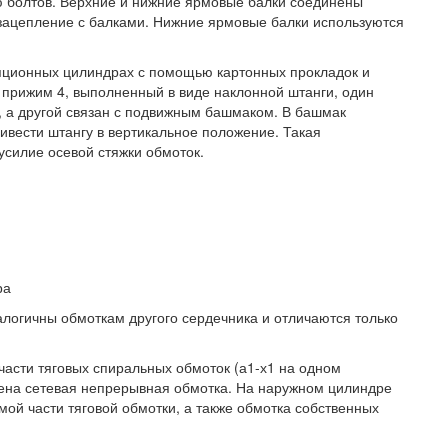
ю болтов. Верхние и нижние ярмовые балки соединены
ацепление с балками. Нижние ярмовые балки используются
ляционных цилиндрах с помощью картонных прокладок и
 прижим 4, выполненный в виде наклонной штанги, один
, а другой связан с подвижным башмаком. В башмак
ивести штангу в вертикальное положение. Такая
усилие осевой стяжки обмоток.
ра
логичны обмоткам другого сердечника и отличаются только
асти тяговых спиральных обмоток (а1-х1 на одном
щена сетевая непрерывная обмотка. На наружном цилиндре
ой части тяговой обмотки, а также обмотка собственных