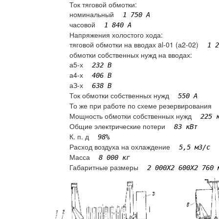
Ток тяговой обмотки:
номинальный
1 750 А
часовой
1 840 А
Напряжения холостого хода:
тяговой обмотки на вводах al-01 (а2-02)
1 2
обмотки собственных нужд на вводах:
а5-х
232 В
а4-х
406 В
аЗ-х
638 В
Ток обмотки собственных нужд
550 А
То же при работе по схеме резервирования
Мощность обмотки собственных нужд
225 
Общие электрические потери
83 кВт
К. п. д
98%
Расход воздуха на охлаждение
5,5 м3/с
Масса
8 000 кг
Габаритные размеры
2 000X2 600X2 760 