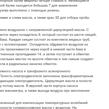
 опорные балки вварены четыре стакана 8, являющиеся
ной балке находится бобышка 7 для заземления
кузова выполнено с помощью резины.
ивки и слива масла, а также кран 32 для отбора пробы
яно-воздушное с направленной циркуляцией масла. С
тся через охладитель 9, который состоит из шести секций,
ака. Каждая секция состоит из комплекта медных труб,
с коллекторами'. Охладитель обдувается воздухом из
о прокачивается через короб в нижней части бака в
тненным прокладками 14, а затем поступает в обмотки.
скольких местах по высоте обмотки и тем самым создают
сла в радиальных каналах обмоток.
бежного насоса и трехфазного асинхронного
 Полость электродвигателя заполнена трансформаторным
ающим электродвигатель. Циркуляция масла в полости
 потоку масла. В верхней части корпуса насоса
ия манометра, а также выхода воздуха при заполнении
наченный для компенсации температурных колебаний
рхности соприкосновения масла с воздухом. На