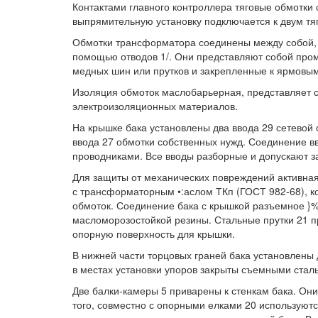
Контактами главного контроллера тяговые обмотки 
выпрямительную установку подключается к двум тя
Обмотки трансформатора соединены между собой, а
помощью отводов 1/. Они представляют собой про
медных шин или прутков и закрепленные к ярмовы
Изоляция обмоток маслобарьерная, представляет с
электроизоляционных материалов.
На крышке бака установлены два ввода 29 сетевой 
ввода 27 обмотки собственных нужд. Соединение 
проводниками. Все вводы разборные и допускают з
Для защиты от механических повреждений активная
с трансформаторным •:аслом ТКп (ГОСТ 982-68), 
обмоток. Соединение бака с крышкой разъемное }%
масломорозостойкой резины. Стальные прутки 21 п
опорную поверхность для крышки.
В нижней части торцовых граней бака установлены 
в местах установки упоров закрыты съемными стал
Две балки-камеры 5 приварены к стенкам бака. Он
того, совместно с опорными елками 20 используютс