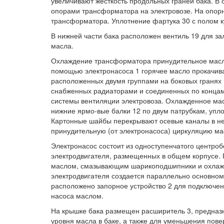
увеличивают жесткость продольных граней бака. В
опорами трансформатора на электровозе. На опор
трансформатора. Уплотнение фартука 30 с полом 
В нижней части бака расположен вентиль 19 для зал
масла.
Охлаждение трансформатора принудительное масл
помощью электронасоса 1 горячее масло прокачивае
расположенных двумя группами на боковых гранях б
снабженных радиаторами и соединенных по концам 
системы вентиляции электровоза. Охлажденное масл
нижние ярмо-вые балки 12 по двум патрубкам, упло
Картонные шайбы перекрывают осевые каналы в не
принудительную (от электронасоса) циркуляцию ма
Электронасос состоит из одноступенчатого центро
электродвигателя, размещенных в общем корпусе.
маслом, смазывающим шарикоподшипники и охлажд
электродвигателя создается параллельно основному
расположено запорное устройство 2 для подключен
насоса маслом.
На крышке бака размещен расширитель 3, предназ
уровня масла в баке, а также для уменьшения пове