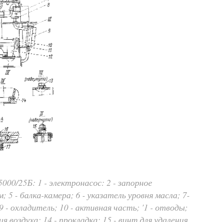
00/25Б: 1 - электронасос: 2 - запорное
 5 - балка-камера; 6 - указатель уровня масла; 7-
 - охладитель; 10 - активная часть; '1 - отводы;
ия воздуха; 14 - прокладка; 15 - винт для удаления