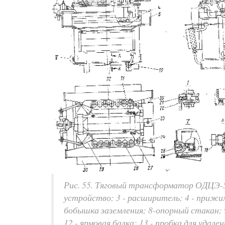
Рис. 55. Тяговый трансформатор ОДЦЭ-50
устройство; 3 - расширитель; 4 - прижим;
бобышка заземления; 8-опорный стакан; 9
12 - ярмовая балка; 13 - пробка для удален