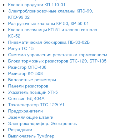
Клапан продувки КП-110-01
Электроблокировочные клапаны КПЭ-99,
КПЭ-99 02
Разгрузочные клапаны КР-50, КР-50-01
Клапан песочницы КП-51 и клапан сигнала
КС-52
Пневматическая блокировка ПБ-33-02Б
Ревун ТС-15
Система управления реостатным торможением
Блоки тормозных резисторов БТС-129, БТР-135
Резистор ОПС-438
Резистор КФ-508
Балластные резисторы
Панели резисторов
Указатель позиций УП-5
Сельсин БД-404А
Тахогенератор ТГС-12Э-У1
Предохранители
Заземляющие штанги
Электрокалорифер. Электропечь
Разрядники
Выключатель Тумблер