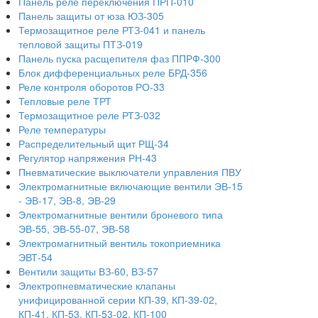
Панель реле переключения ПРП-010
Панель защиты от юза ЮЗ-305
Термозащитное реле РТЗ-041 и панель
тепловой защиты ПТЗ-019
Панель пуска расщепителя фаз ППРФ-300
Блок дифференциальных реле БРД-356
Реле контроля оборотов РО-33
Тепловые реле ТРТ
Термозащитное реле РТЗ-032
Реле температуры
Распределительный щит РЩ-34
Регулятор напряжения РН-43
Пневматические выключатели управления ПВУ
Электромагнитные включающие вентили ЭВ-15
- ЭВ-17, ЭВ-8, ЭВ-29
Электромагнитные вентили броневого типа
ЭВ-55, ЭВ-55-07, ЭВ-58
Электромагнитный вентиль токоприемника
ЭВТ-54
Вентили защиты ВЗ-60, ВЗ-57
Электропневматические клапаны
унифицированной серии КП-39, КП-39-02,
КП-41, КП-53, КП-53-02, КП-100