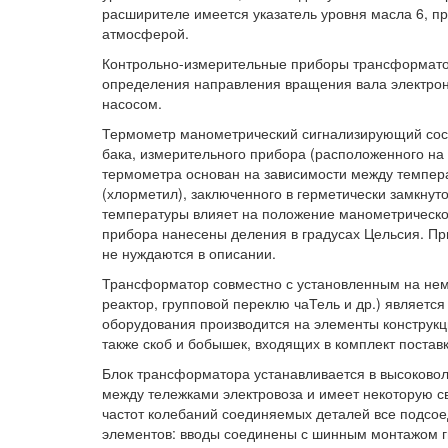
расширителе имеется указатель уровня масла 6, пр
атмосферой.
Контрольно-измерительные приборы трансформатор
определения направления вращения вала электрон
насосом.
Термометр манометрический сигнализирующий сост
бака, измерительного прибора (расположенного на
термометра основан на зависимости между темпер
(хлорметил), заключенного в герметически замкнут
температуры влияет на положение манометрическо
прибора нанесены деления в градусах Цельсия. Пр
не нуждаются в описании.
Трансформатор совместно с установленным на не
реактор, групповой переклю чаТель и др.) является
оборудования производится на элементы конструк
также скоб и бобышек, входящих в комплект поста
Блок трансформатора устанавливается в высоково
между тележками электровоза и имеет некоторую с
частот колебаний соединяемых деталей все подсо
элементов: вводы соединены с шинным монтажом ги