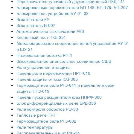
Переключатель кулачковый двухпозиционный ПКД-141
Блокировочные переключатели БП-149, БП-179, БП-207
Блокировочное устройство БУ-01-02
Выключатели КУ
Выключатель В-007
Автоматические выключатели А63
Кнопочный пост ПКЕ-251
Межэлектровозное соединение цепей управления РУ-51
и ШУ-21
Низковольтная розетка РН-1
Высоковольтное штепсельное соединение СШВ
Реле управления и защиты
Панель реле переключения ПРП-010
Панель защиты от юза ЮЗ-305
Термозащитное реле РТЗ-041 и панель тепловой
защиты ПТЗ-019
Панель пуска расщепителя фаз ППРФ-300
Блок дифференциальных реле БРД-356
Реле контроля оборотов РО-33
Тепловые реле ТРТ
Термозащитное реле РТЗ-032
Реле температуры
Распределительный щит РЩ-34