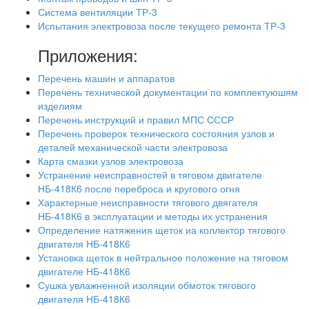
Система вентиляции ТР-3
Испытания электровоза после текущего ремонта ТР-3
Приложения:
Перечень машин и аппаратов
Перечень технической документации по комплектуюшям
изделиям
Перечень инструкций и правил МПС СССР
Перечень проверок технического состояния узлов и
деталей механической части электровоза
Карта смазки узлов электровоза
Устранение неисправностей в тяговом двигателе
НБ-418К6 после переброса и кругового огня
Характерные неисправности тягового двягателя
НБ-418К6 в эксплуатации и методы их устранения
Определение натяжения щеток иа коллектор тягового
двигателя НБ-418К6
Установка щеток в нейтральное положение на тяговом
двигателе НБ-418К6
Сушка увлажненной изоляции обмоток тягового
двигателя НБ-418К6