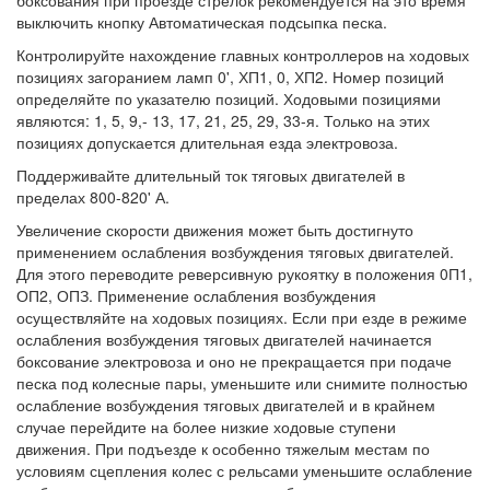
боксования при проезде стрелок рекомендуется на это время
выключить кнопку Автоматическая подсыпка песка.
Контролируйте нахождение главных контроллеров на ходовых
позициях загоранием ламп 0', ХП1, 0, ХП2. Номер позиций
определяйте по указателю позиций. Ходовыми позициями
являются: 1, 5, 9,- 13, 17, 21, 25, 29, 33-я. Только на этих
позициях допускается длительная езда электровоза.
Поддерживайте длительный ток тяговых двигателей в
пределах 800-820' А.
Увеличение скорости движения может быть достигнуто
применением ослабления возбуждения тяговых двигателей.
Для этого переводите реверсивную рукоятку в положения 0П1,
ОП2, ОПЗ. Применение ослабления возбуждения
осуществляйте на ходовых позициях. Если при езде в режиме
ослабления возбуждения тяговых двигателей начинается
боксование электровоза и оно не прекращается при подаче
песка под колесные пары, уменьшите или снимите полностью
ослабление возбуждения тяговых двигателей и в крайнем
случае перейдите на более низкие ходовые ступени
движения. При подъезде к особенно тяжелым местам по
условиям сцепления колес с рельсами уменьшите ослабление