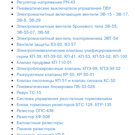
Регулятор напряжения РН-43
Пневматические выключатели управления ПВУ
Электромагнитные включающие вентили ЭВ-15 - ЭВ-17,
ЭВ-8, ЭВ-29
Электромагнитные вентили броневого типа ЭВ-55,
ЭВ-55-07, ЭВ-58
Электромагнитный вентиль токоприемника ЭВТ-54
Вентили защиты ВЗ-60, ВЗ-57
Электропневматические клапаны унифицированной
серии КП-39, КП-39-02, КП-41, КП-53, КП-53-02, КП-100
Клапан продувки КП-110-01
Электроблокировочные клапаны КПЭ-99, КПЭ-99 02
Разгрузочные клапаны КР-50, КР-50-01
Клапан песочницы КП-51 и клапан сигнала КС-52
Пневматическая блокировка ПБ-33-02Б
Ревун ТС-15
Система управления реостатным торможением
Блоки тормозных резисторов БТС-129, БТР-135
Резистор ОПС-438
Резистор КФ-508
Балластные резисторы
Панели резисторов
Указатель позиций УП-5