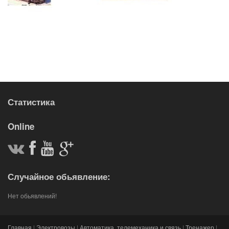
Статистика
Online
Случайное обьявление:
Нет обьявлений!
Главная
|
Электровозы
|
Автоматика, телемеханика и связь
|
Тренажер
|