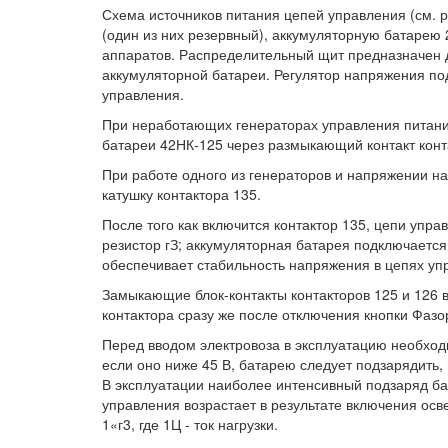
Схема источников питания цепей управления (см. ри
(один из них резервный), аккумуляторную батарею
аппаратов. Распределительный щит предназначен 
аккумуляторной батареи. Регулятор напряжения п
управления.
При неработающих генераторах управления питани
батареи 42НК-125 через размыкающий контакт конта
При работе одного из генераторов и напряжении на
катушку контактора 135.
После того как включится контактор 135, цепи упр
резистор гЗ; аккумуляторная батарея подключается
обеспечивает стабильность напряжения в цепях уп
Замыкающие блок-контакты контакторов 125 и 126 
контактора сразу же после отключения кнопки Фаз
Перед вводом электровоза в эксплуатацию необход
если оно ниже 45 В, батарею следует подзарядить,
В эксплуатации наиболее интенсивный подзаряд бат
управления возрастает в результате включения осв
1«г3, где 1Ц - ток нагрузки.