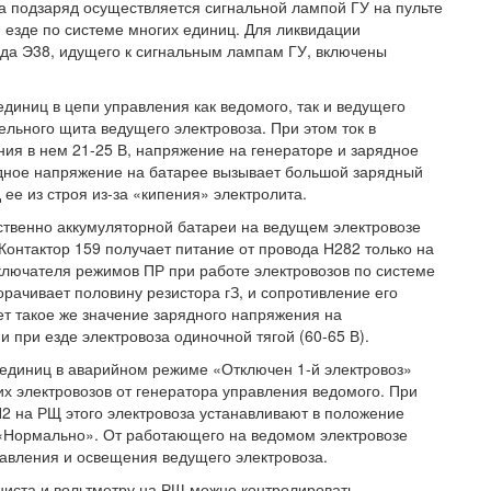
а подзаряд осуществляется сигнальной лампой ГУ на пульте
и езде по системе многих единиц. Для ликвидации
ода Э38, идущего к сигнальным лампам ГУ, включены
единиц в цепи управления как ведомого, так и ведущего
льного щита ведущего электровоза. При этом ток в
ения в нем 21-25 В, напряжение на генераторе и зарядное
дное напряжение на батарее вызывает большой зарядный
 ее из строя из-за «кипения» электролита.
ственно аккумуляторной батареи на ведущем электровозе
Контактор 159 получает питание от провода Н282 только на
лючателя режимов ПР при работе электровозов по системе
орачивает половину резистора гЗ, и сопротивление его
ет такое же значение зарядного напряжения на
и при езде электровоза одиночной тягой (60-65 В).
 единиц в аварийном режиме «Отключен 1-й электровоз»
х электровозов от генератора управления ведомого. При
2 на РЩ этого электровоза устанавливают в положение
 «Нормально». От работающего на ведомом электровозе
авления и освещения ведущего электровоза.
ниста и вольтметру на РЩ можно контролировать