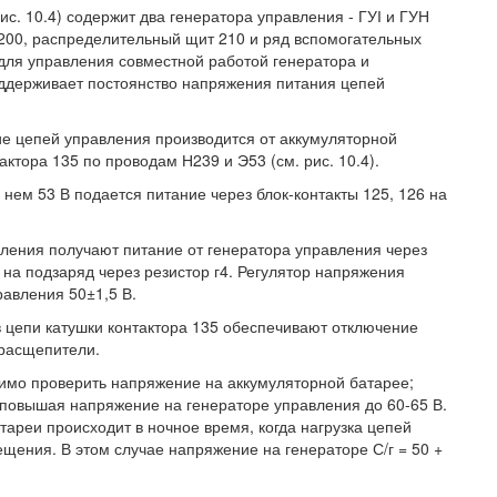
с. 10.4) содержит два генератора управления - ГУІ и ГУН
 200, распределительный щит 210 и ряд вспомогательных
для управления совместной работой генератора и
оддерживает постоянство напряжения питания цепей
е цепей управления производится от аккумуляторной
ктора 135 по проводам Н239 и Э53 (см. рис. 10.4).
 нем 53 В подается питание через блок-контакты 125, 126 на
авления получают питание от генератора управления через
 на подзаряд через резистор г4. Регулятор напряжения
равления 50±1,5 В.
в цепи катушки контактора 135 обеспечивают отключение
орасщепители.
имо проверить напряжение на аккумуляторной батарее;
 повышая напряжение на генераторе управления до 60-65 В.
ареи происходит в ночное время, когда нагрузка цепей
ещения. В этом случае напряжение на генераторе С/г = 50 +