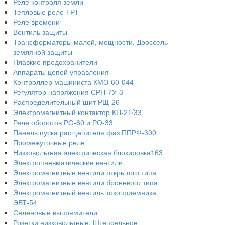
Реле контроля земли
Тепловые реле ТРТ
Реле времени
Вентиль защиты
Трансформаторы малой, мощности. Дроссель
земляной защиты
Плавкие предохранители
Аппараты цепей управления
Контроллер машиниста КМЭ-60-044
Регулятор напряжения СРН-7У-3
Распределительный щит РЩ-26
Электромагнитный контактор КП-21/33
Реле оборотов РО-60 и РО-33
Панель пуска расщепителя фаз ППРФ-300
Промежуточные реле
Низковольтная электрическая блокировка163
Электропневматические вентили
Электромагнитные вентили открытого типа
Электромагнитные вентили броневого типа
Электромагнитный вентиль токоприемника
ЭВТ-54
Селеновые выпрямители
Розетки низковольтные. Штепсельное