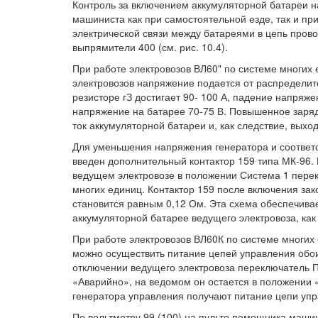
Контроль за включением аккумуляторной батареи н
машиниста как при самостоятельной езде, так и пр
электрической связи между батареями в цепь пров
выпрямители 400 (см. рис. 10.4).
При работе электровозов ВЛ60" по системе многих 
электровозов напряжение подается от распределите
резисторе гЗ достигает 90- 100 А, падение напряж
напряжение на батарее 70-75 В. Повышенное заря
ток аккумуляторной батареи и, как следствие, выход
Для уменьшения напряжения генератора и соответ
введен дополнительный контактор 159 типа МК-96. 
ведущем электровозе в положении Система 1 перек
многих единиц. Контактор 159 после включения зак
становится равным 0,12 Ом. Эта схема обеспечива
аккумуляторной батарее ведущего электровоза, как 
При работе электровозов ВЛ60К по системе многих
можно осуществить питание цепей управления обои
отключении ведущего электровоза переключатель П
«Аварийно», на ведомом он остается в положении
генератора управления получают питание цепи упр
По вольтметру 99 (100) на пульте помощника маши