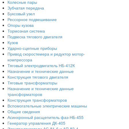
Колесные пары
Зубчатая передача
Буксовый узел
Рессорное подвешивание
Опоры кузова
Тормозная система
Подвеска тягового двигателя
Кузов
Ударно-сцепные приборы
Привод скоростемера и редуктор мотор-
компрессора
Тяговый электродвигатель НБ-412К
Назначение и технические данные
Конструкция тягового двигателя
Тяговые трансформаторы
Назначение и технические данные
трансформаторов
Конструкция трансформаторов
Вспомогательные электрические машины
Общие сведения
Асинхронный расщепитель фаз-НБ-455
Генератор управления ДК-405
Электродвигатели АС-81-6 и АП-82-4