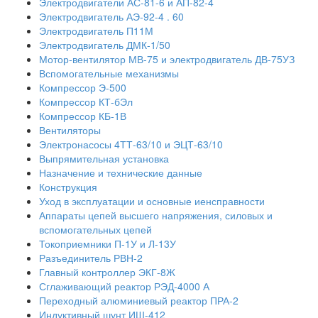
Электродвигатели АС-81-6 и АП-82-4
Электродвигатель АЭ-92-4 . 60
Электродвигатель П11М
Электродвигатель ДМК-1/50
Мотор-вентилятор МВ-75 и электродвигатель ДВ-75УЗ
Вспомогательные механизмы
Компрессор Э-500
Компрессор КТ-бЭл
Компрессор КБ-1В
Вентиляторы
Электронасосы 4ТТ-63/10 и ЭЦТ-63/10
Выпрямительная установка
Назначение и технические данные
Конструкция
Уход в эксплуатации и основные иенсправности
Аппараты цепей высшего напряжения, силовых и
вспомогательных цепей
Токоприемники П-1У и Л-13У
Разъединитель РВН-2
Главный контроллер ЭКГ-8Ж
Сглаживающий реактор РЭД-4000 А
Переходный алюминиевый реактор ПРА-2
Индуктивный шунт ИШ-412