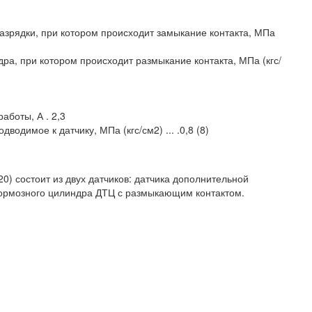
азрядки, при котором происходит замыкание контакта, МПа
ра, при котором происходит размыкание контакта, МПа (кгс/
боты, А . 2,3
одимое к датчику, МПа (кгс/см2) ... .0,8 (8)
20) состоит из двух датчиков: датчика дополнительной
тормозного цилиндра ДТЦ с размыкающим контактом.