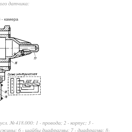
кого датчика:
З - камера
л. № 418.000: 1 - провода; 2 - корпус; 3 -
ружины; 6 - шайбы диафрагмы; 7 - диафрагма; 8-