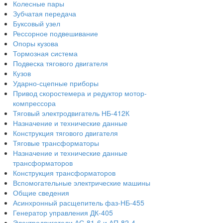
Колесные пары
Зубчатая передача
Буксовый узел
Рессорное подвешивание
Опоры кузова
Тормозная система
Подвеска тягового двигателя
Кузов
Ударно-сцепные приборы
Привод скоростемера и редуктор мотор-
компрессора
Тяговый электродвигатель НБ-412К
Назначение и технические данные
Конструкция тягового двигателя
Тяговые трансформаторы
Назначение и технические данные
трансформаторов
Конструкция трансформаторов
Вспомогательные электрические машины
Общие сведения
Асинхронный расщепитель фаз-НБ-455
Генератор управления ДК-405
Электродвигатели АС-81-6 и АП-82-4