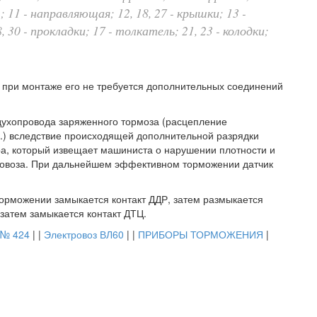
; 11 - направляющая; 12, 18, 27 - крышки; 13 -
, 30 - прокладки; 17 - толкатель; 21, 23 - колодки;
о при монтаже его не требуется дополнительных соединений
духопровода заряженного тормоза (расцепление
 п.) вследствие происходящей дополнительной разрядки
ра, который извещает машиниста о нарушении плотности и
тровоза. При дальнейшем эффективном торможении датчик
орможении замыкается контакт ДДР, затем размыкается
 затем замыкается контакт ДТЦ.
№ 424
| |
Электровоз ВЛ60
| |
ПРИБОРЫ ТОРМОЖЕНИЯ
|