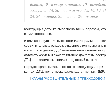
фланец; 9 - кольцо запорное; 10 - вкладыш
заглушка; 14, 20 - контакты; 15, 16, 19, 28
24, 26 - вииты; 25 - гайка; 29 - планка
Конструкция датчика выполнена таким образом, чт
воздухопроводов.
В случае нарушения плотности магистрального воз
соединительных рукавов, открытие стоп-крана и т.
магистрали датчик ДДР замыкает цепь сигнализато
автоматически выключает тяговые двигатели элек
ДТЦ автоматически снимает поданный сигнал.
Порядок срабатывания контактов следующий: при т
контакт ДТЦ; при отпуске размыкается контакт ДДР,
|
КРАНЫ РАЗОБЩИТЕЛЬНЫЕ И ТРЕХХОДОВОЙ 