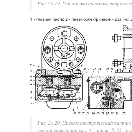
Рис. 20.19. Установка пневмозлектричес
1 - главиая часть; 2 - пневмозлектрический датчик; 
Рис. 20.20. Пневмоэлектрический датчик ус
микропереключатель; 4 - шток; 5, 22 - п