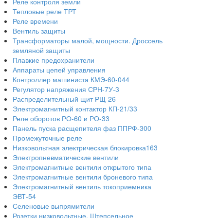
Реле контроля земли
Тепловые реле ТРТ
Реле времени
Вентиль защиты
Трансформаторы малой, мощности. Дроссель
земляной защиты
Плавкие предохранители
Аппараты цепей управления
Контроллер машиниста КМЭ-60-044
Регулятор напряжения СРН-7У-3
Распределительный щит РЩ-26
Электромагнитный контактор КП-21/33
Реле оборотов РО-60 и РО-33
Панель пуска расщепителя фаз ППРФ-300
Промежуточные реле
Низковольтная электрическая блокировка163
Электропневматические вентили
Электромагнитные вентили открытого типа
Электромагнитные вентили броневого типа
Электромагнитный вентиль токоприемника
ЭВТ-54
Селеновые выпрямители
Розетки низковольтные. Штепсельное