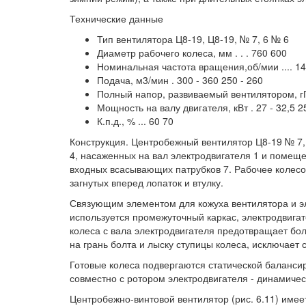
Технические данные
Тип вентилятора Ц8-19, Ц8-19, № 7, 6 № 6
Диаметр рабочего колеса, мм . . . 760 600
Номинальная частота вращения,об/мии .... 1
Подача, м3/мин . 300 - 360 250 - 260
Полный напор, развиваемый вентилятором, гПа(кг
Мощность на валу двигателя, кВт . 27 - 32,5 25
К.п.д., % ... 60 70
Конструкция. Центробежный вентилятор Ц8-19 № 7, 6
4, насаженных на вал электродвигателя 1 и помеще
входных всасывающих патрубков 7. Рабочее колесо 
загнутых вперед лопаток и втулку.
Связующим элементом для кожуха вентилятора и эле
используется промежуточный каркас, электродвига
колеса с вала электродвигателя предотвращает бол
на грань болта и лыску ступицы колеса, исключает 
Готовые колеса подвергаются статической балансир
совместно с ротором электродвигателя - динамичес
Центробежно-винтовой вентилятор (рис. 6.11) имее