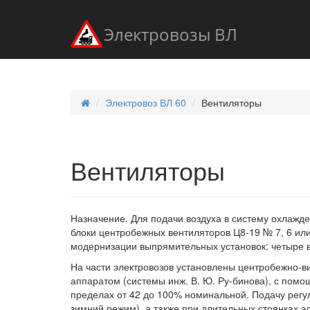
Электровозы ВЛ
Электровоз ВЛ 60
Вентиляторы
Вентиляторы
Назначение. Для подачи воздуха в систему охлажд
блоки центробежных вентиляторов Ц8-19 № 7, 6 ил
модернизации выпрямительных установок: четыре в
На части электровозов установлены центробежно-
аппаратом (системы инж. В. Ю. Ру-бинова), с помо
пределах от 42 до 100% номинальной. Подачу регу
зимний режим), а также при длительных стоянках э