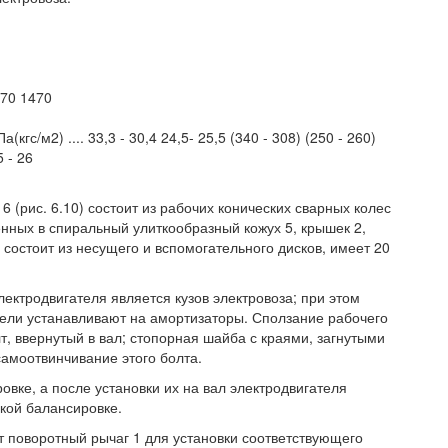
470 1470
с/м2) .... 33,3 - 30,4 24,5- 25,5 (340 - 308) (250 - 260)
 - 26
 (рис. 6.10) состоит из рабочих конических сварных колес
нных в спиральный улиткообразный кожух 5, крышек 2,
состоит из несущего и вспомогательного дисков, имеет 20
ктродвигателя является кузов электровоза; при этом
тели устанавливают на амортизаторы. Сползание рабочего
т, ввернутый в вал; стопорная шайба с краями, загнутыми
самоотвинчивание этого болта.
овке, а после установки их на вал электродвигателя
кой балансировке.
т поворотный рычаг 1 для установки соответствующего