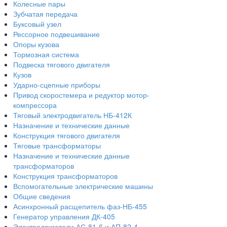
Колесные пары
Зубчатая передача
Буксовый узел
Рессорное подвешивание
Опоры кузова
Тормозная система
Подвеска тягового двигателя
Кузов
Ударно-сцепные приборы
Привод скоростемера и редуктор мотор-
компрессора
Тяговый электродвигатель НБ-412К
Назначение и технические данные
Конструкция тягового двигателя
Тяговые трансформаторы
Назначение и технические данные
трансформаторов
Конструкция трансформаторов
Вспомогательные электрические машины
Общие сведения
Асинхронный расщепитель фаз-НБ-455
Генератор управления ДК-405
Электродвигатели АС-81-6 и АП-82-4