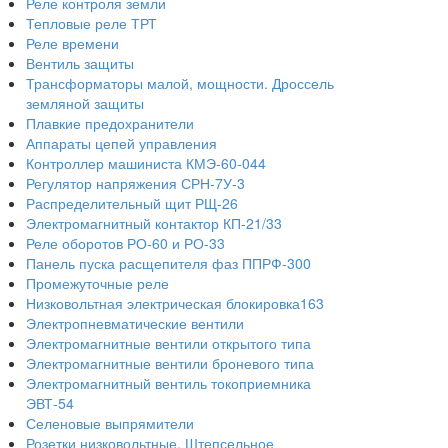
Реле контроля земли
Тепловые реле ТРТ
Реле времени
Вентиль защиты
Трансформаторы малой, мощности. Дроссель
земляной защиты
Плавкие предохранители
Аппараты цепей управления
Контроллер машиниста КМЭ-60-044
Регулятор напряжения СРН-7У-3
Распределительный щит РЩ-26
Электромагнитный контактор КП-21/33
Реле оборотов РО-60 и РО-33
Панель пуска расщепителя фаз ППРФ-300
Промежуточные реле
Низковольтная электрическая блокировка163
Электропневматические вентили
Электромагнитные вентили открытого типа
Электромагнитные вентили броневого типа
Электромагнитный вентиль токоприемника
ЭВТ-54
Селеновые выпрямители
Розетки низковольтные. Штепсельное