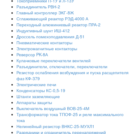
Токоприемники П-1У и Л-13У
Разъединитель РВН-2
Главный контроллер ЭКГ-8Ж
Сглаживающий реактор РЭД-4000 А
Переходный алюминиевый реактор ПРА-2
Индуктивный шунт ИШ-412
Дроссель помехоподавлеиия Д-51
Пневматические контакторы
Электромагнитные контакторы
Реверсор PK-8А
Кулачковые переключатели вентилей
Разъединители, отключатели, переключатели
Резистор ослабления возбуждения и пуска расщепителя
фаз КФ-379
Электрические печи
Конденсаторы КС-0,5-19
Штанги заземляющие
Аппараты защиты
Выключатель воздушный ВОВ-25-4М
Трансформатор тока ТПОФ-25 и реле максимального
тока
Нелинейный резистор ВНКС-25-МУХЛ1
Разрядники и ограничитель перенапряжений