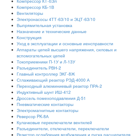
Компрессор КТ-бЭл
Компрессор КБ-1В
Вентиляторы
Электронасосы 4ТТ-63/10 и ЭЦТ-63/10
Выпрямительная установка
Назначение и технические данные
Конструкция
Уход в эксплуатации и основные иенсправности
Аппараты цепей высшего напряжения, силовых и
вспомогательных цепей
Токоприемники П-1У и Л-13У
Разъединитель РВН-2
Главный контроллер ЭКГ-8Ж
Сглаживающий реактор РЭД-4000 А
Переходный алюминиевый реактор ПРА-2
Индуктивный шунт ИШ-412
Дроссель помехоподавлеиия Д-51
Пневматические контакторы
Электромагнитные контакторы
Реверсор PK-8А
Кулачковые переключатели вентилей
Разъединители, отключатели, переключатели
Резистор ослабления возбуждения и пуска расщепителя