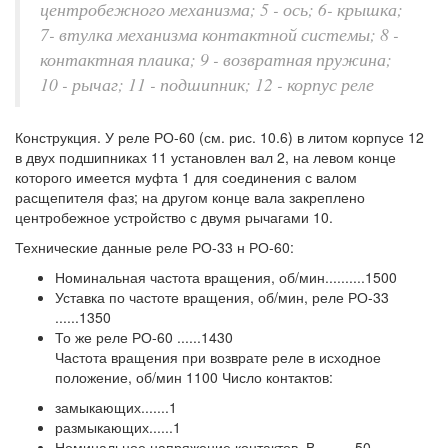
центробежного механизма; 5 - ось; 6- крышка;
7- втулка механизма контактной системы; 8 -
контактная плаика; 9 - возвратная пружина;
10 - рычаг; 11 - подшипник; 12 - корпус реле
Конструкция. У реле РО-60 (см. рис. 10.6) в литом корпусе 12
в двух подшипниках 11 установлен вал 2, на левом конце
которого имеется муфта 1 для соединения с валом
расщепителя фаз; на другом конце вала закреплено
центробежное устройство с двумя рычагами 10.
Технические данные реле РО-33 н РО-60:
Номинальная частота вращения, об/мин..........1500
Уставка по частоте вращения, об/мин, реле РО-33
......1350
То же реле РО-60 ......1430
Частота вращения при возврате реле в исходное
положение, об/мин 1100 Число контактов:
замыкающих.......1
размыкающих......1
Номинальное напряжение контактов, В..........50