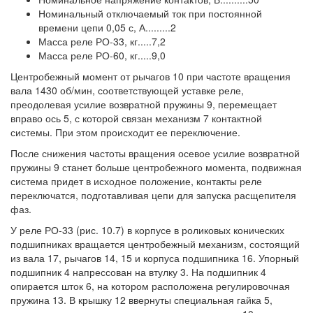
Номинальный отключаемый ток при постоянной
времени цепи 0,05 с, А.........2
Масса реле РО-33, кг.....7,2
Масса реле РО-60, кг.....9,0
Центробежный момент от рычагов 10 при частоте вращения
вала 1430 об/мин, соответствующей уставке реле,
преодолевая усилие возвратной пружины 9, перемещает
вправо ось 5, с которой связан механизм 7 контактной
системы. При этом происходит ее переключение.
После снижения частоты вращения осевое усилие возвратной
пружины 9 станет больше центробежного момента, подвижная
система придет в исходное положение, контакты реле
переключатся, подготавливая цепи для запуска расщепителя
фаз.
У реле РО-33 (рис. 10.7) в корпусе в роликовых конических
подшипниках вращается центробежный механизм, состоящий
из вала 17, рычагов 14, 15 и корпуса подшипника 16. Упорный
подшипник 4 напрессован на втулку 3. На подшипник 4
опирается шток 6, на котором расположена регулировочная
пружина 13. В крышку 12 ввернуты специальная гайка 5,