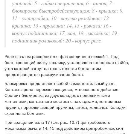
упорный; 5 - гайка специальная; 6 - шток; 7 -
блокировка быстродействующая; 8 - крышка; 9,
11 - контргайки; 10 - втулка резьбовая; 12-
крышка; 13 - пружина; 14, 15 - рычаги; 16 -
корпус подшипника; 17- вал; 18 - масленка; 19 -
подшипиик роликовый; 20 - корпус реле
Реле с валом расщепителя фаз соединено вилкой 1. Под
болт, крепящий вилку к валику, установлена стопорная шайба,
угол которой загнут на грань головки болта; этим
предотвращается раскручивание болта.
Блокировка представляет собой самостоятельный узел.
Контакты реле переключающиеся, мгновенного действия.
Состоит блокировка из двух колодок с неподвижными
контактами, контактного мостика с накладками, контактных
пружин, переключающей пружины, штока, колпачка. Колодки
скреплены болтами.
При вращении вала 17 (см. рис. 10.7) центробежного
механизма рычаги 14, 15 под действием центробежных сил
перемещают корпус подшипника с подшипником и штоком 6.