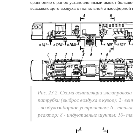
сравнению с ранее установленными имеют большее
всасывающего воздуха от капельной атмосферной в
Рис. 23.2. Схема вентиляции электровоза
патрубки (выброс воздуха в кузов); 2- в
- воздухозаборное устройство; 6 - теп
реактор; 8 - индуктивные шунты; 10- тя