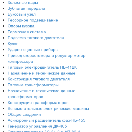
Колесные пары
Зубчатая передача
Буксовый узел
Рессорное подвешивание
Опоры кузова
Тормозная система
Подвеска тягового двигателя
Кузов
Ударно-сцепные приборы
Привод скоростемера и редуктор мотор-
компрессора
Тяговый электродвигатель НБ-412К
Назначение и технические данные
Конструкция тягового двигателя
Тяговые трансформаторы
Назначение и технические данные
трансформаторов
Конструкция трансформаторов
Вспомогательные электрические машины
Общие сведения
Асинхронный расщепитель фаз-НБ-455
Генератор управления ДК-405
Электродвигатели АС-81-6 и АП-82-4