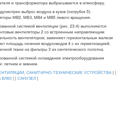
игателя и трансформатора выбрасывается в атмосферу.
дусмотрен выброс воздуха в кузов (патрубок 5).
яторы МВ2, МВЗ, МВ4 и МВ5 левого вращения.
ванной системой вентиляции (рис. 23.4) выполняются
интовые вентиляторы 2 со встроенным направляющим
ельность вентиляторов; заменяют горизонтальные жалюзи
ют площадь сечения воздуховодов 4 с их герметизацией;
чной ткани на фильтры 3 из синтетического полотна.
ированной системой охлаждения электрооборудования
х: летнем и зимнем.
ЕНТИЛЯЦИИ, САНИТАРНО-ТЕХНИЧЕСКИЕ УСТРОЙСТВА
| |
з ВЛ60
| |
САНУЗЕЛ
|