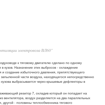
ентиляции электровоза ВЛ60"
воздуховоде к тяговому двигателю сделано по одному
я в кузов. Назначение этих выбросов - охлаждение
я и создание избыточного давления, препятствующего
 запыленной части воздуха, находящегося непосредственно
з кузова выбрасывается через крышевые дефлекторы в
лаживающий реактор 7, охладив который он попадает на
 из вентилятора, воздух разделяется на два параллельных
я, другой - половины теплообменника тягового